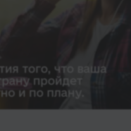
тия того, что ваша
трану пройдет
но и по плану.