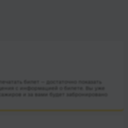
ечатать билет — достаточно показать
ения с информацией о билете. Вы уже
сажиров и за вами будет забронировано