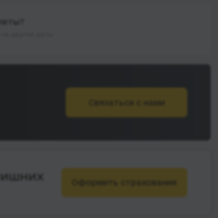
леты?
на другие даты
Связаться с нами
лишних
Оформить страхование