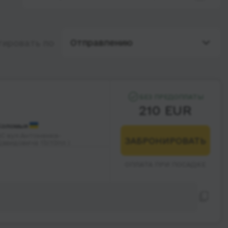
Отправлению
тировать по
БЕЗ ПРЕДОПЛАТЫ
210 EUR
Коломыя
С вул.Антоненка-
ЗАБРОНИРОВАТЬ
авидовича 15(10пл.)
ОПЛАТА ПРИ ПОСАДКЕ