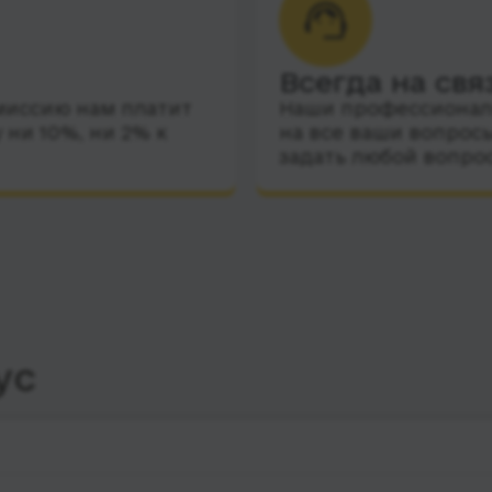
Всегда на свя
миссию нам платит
Наши профессиональ
 ни 10%, ни 2% к
на все ваши вопросы
задать любой вопро
ус