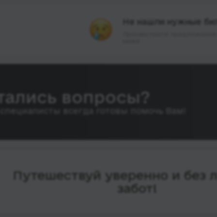
Не нашли нужные би
Просмотрите предложения 
ниже.
тались вопросы?
специалисты всегда готовы помочь Вам!
Путешествуй уверенно и без 
забот!