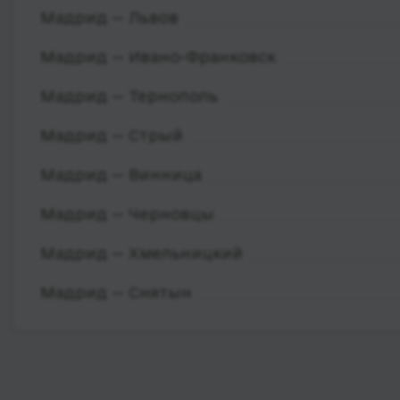
Мадрид — Львов
Мадрид — Ивано-Франковск
Мадрид — Тернополь
Мадрид — Стрый
Мадрид — Винница
Мадрид — Черновцы
Мадрид — Хмельницкий
Мадрид — Снятын