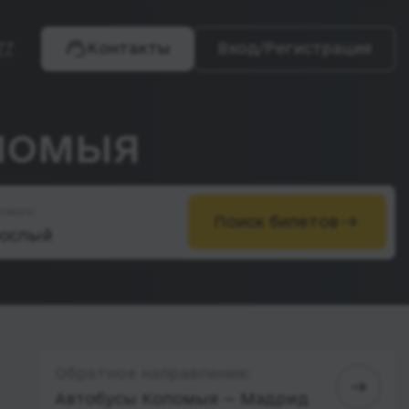
77
Контакты
Вход/Регистрация
оломыя
ажиры
Поиск билетов
Обратное направление:
Автобусы Коломыя — Мадрид