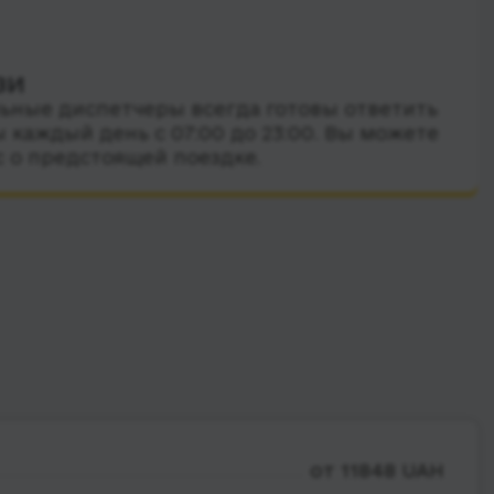
зи
ные диспетчеры всегда готовы ответить
 каждый день с 07:00 до 23:00. Вы можете
с о предстоящей поездке.
от 11848 UAH