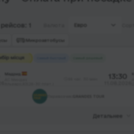
рейсов: 1
Евро
Валюта
Сор
усы
Микроавтобусы
Самый быстрый
Самый дешевый
Мадрид
13:30
46 час. 30 мин.
АС Мендез
А
26
11.08.2026
Альваро,83(26-30 плат.)
Д
Перевозчик:
GRANDES TOUR
Детальнее