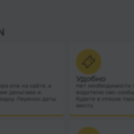
N
Удобно
а или на сайте, а
Нет необходимости п
ими деньгами и
водителю смс-сообщ
ездку. Перенос даты
будете в списке пас
место.