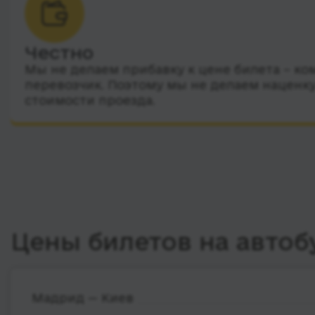
Честно
Мы не делаем прибавку к цене билета – ко
перевозчик. Поэтому мы не делаем наценку
стоимости проезда.
Цены билетов на автоб
Мадрид — Киев