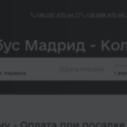
+38 097 470 44 77
+38 099 470 44 
бус Мадрид - К
Пасс
Дата поездки
у - Оплата при посадке