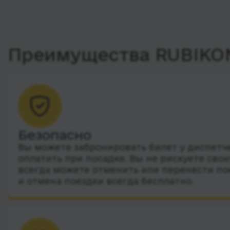
Преимущества RUBIKO
Безопасно
Вы можете забронировать билет у диспетчер
оплатить при посадке. Вы не рискуете сво
всегда можете отменить или перенести по
и отмена поездки всегда бесплатно.