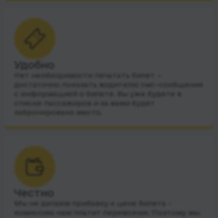
Удобно
Нет необходимости печатать билет —
достаточно показать водителю смс-сообщения
с информацией о билете. Вы уже будете в
списке пассажиров и за вами будет
забронировано место.
Честно
Мы не делаем прибавку к цене билета –
комиссию нам платит перевозчик. Поэтому мы