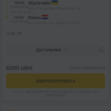
18:20
Мукачеве
09.08.2026
АЗС UPG вулиця Лавківська, 1ж
18 час. 40 мин.
12:00
Риека
10.08.2026
Bus station, Trg, Žabica 2, 51000
ВТ, ПТ
Детальнее
5200 UAH
БЕЗ ПРЕДОПЛАТЫ
ЗАБРОНИРОВАТЬ
ОТ 2-Х ПАССАЖИРОВ ПРЕДОПЛАТА СТОИМОСТИ 1
БИЛЕТА(ОВ)