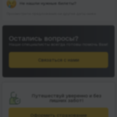
Не нашли нужные билеты?
Просмотрите предложения на другие даты ниже.
Остались вопросы?
Наши специалисты всегда готовы помочь Вам!
Связаться с нами
Путешествуй уверенно и без
лишних забот!
Оформить страхование