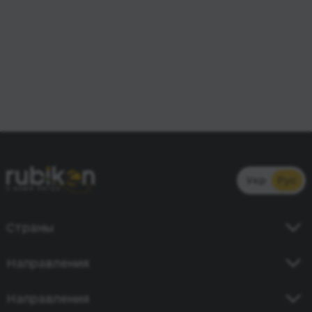
Укр
Рус
Страны
Украина
Направления
Германия
Киев - Кишинев
Направления
Польша