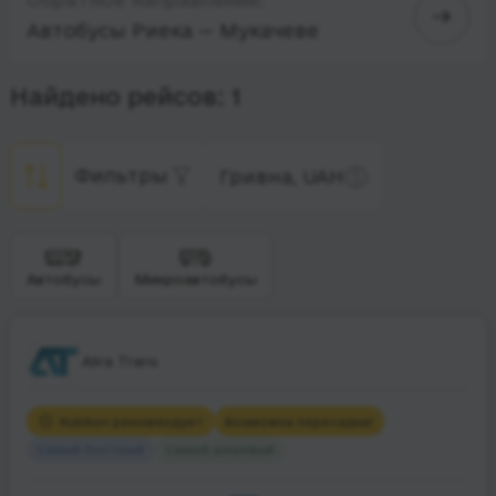
Автобусы Риека — Мукачеве
Найдено рейсов: 1
Фильтры
Гривна, UAH
Автобусы
Микроавтобусы
Alira Trans
Rubikon рекомендует
Возможна пересадка
1
Самый быстрый
Самый дешевый