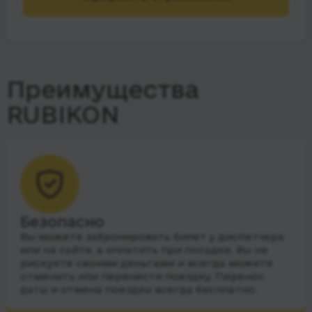
Преимущества
RUBIKON
Безопасно
Вы можете забронировать билет у диспетчера
или на сайте, а оплатить при посадке. Вы не
рискуете своими деньгами и всегда можете
отменить или перенести поездку. Перенос
даты и отмена поездки всегда бесплатно.