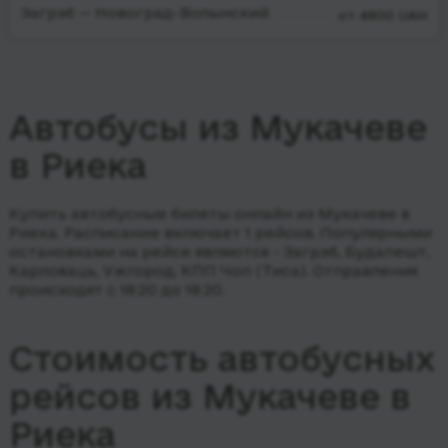
Загрэб — Новоград-Волынский
от 4800 UAH
Автобусы из Мукачеве
в Риека
Купить автобусные билеты онлайн из Мукачеве в
Риека. Расписание включает 1 рейсов.
Популярными
остановками на рейсе являются - Загрэб, Будапешт,
Карловаць, Ужгород, КПП Чоп (Тиса).
Отправления
происходят с 18:20 до 18:20.
Стоимость автобусных
рейсов из Мукачеве в
Риека