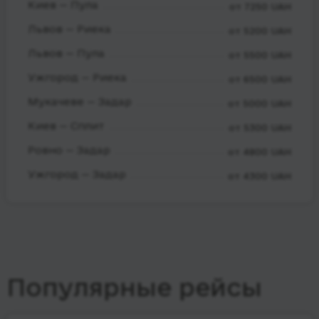
Киев — Пула
от 7250 UAH
Львов — Риека
от 5200 UAH
Львов — Пула
от 5500 UAH
Ужгород — Риека
от 6500 UAH
Мукачеве — Задар
от 5000 UAH
Киев — Сплит
от 5300 UAH
Ровно — Задар
от 4800 UAH
Ужгород — Задар
от 4300 UAH
Популярные рейсы