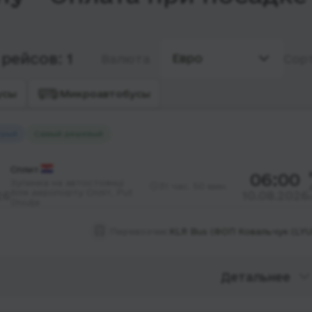
рейсов: 1
Евро
Валюта
Сор
усы
Микроавтобусы
трый
Самый дешевый
Сплит
06:00
Зупинка на автостоянці
31 час. 50 мин.
біля аеропорту Спліт, Put
26
10.08.2026
Divulja
Перевозчик:
KLR Bus (ФОП Ковальчук (LY
Детальнее