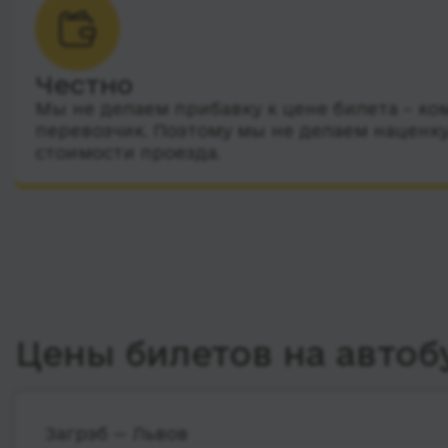
Честно
Мы не делаем прибавку к цене билета – ко
перевозчик. Поэтому мы не делаем наценку
стоимости проезда.
Цены билетов на автоб
Загрэб — Львов