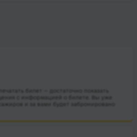
ечатать билет — достаточно показать
ения с информацией о билете. Вы уже
сажиров и за вами будет забронировано