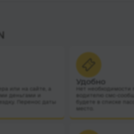
N
Удобно
а или на сайте, а
Нет необходимости п
ими деньгами и
водителю смс-сообщ
ездку. Перенос даты
будете в списке пас
место.