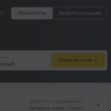
77
Контакты
Вход/Регистрация
ажиры
Поиск билетов
Обратное направление:
Автобусы Киев — Сплит