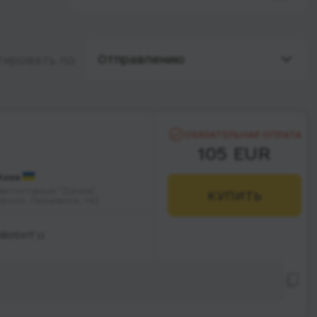
Отправлению
тировать по
ОБЯЗАТЕЛЬНАЯ ОПЛАТА
105 EUR
Киев
Автостанція "Дачна",
КУПИТЬ
просп. Перемоги, 142
UBOSVIT))