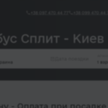
+38 097 470 44 77
+38 099 470 44 
ус Сплит - Киев
Пасс
Дата поездки
у - Оплата при посадке