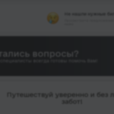
Не нашли нужные би
Просмотрите предложения 
ниже.
тались вопросы?
специалисты всегда готовы помочь Вам!
Путешествуй уверенно и без 
забот!