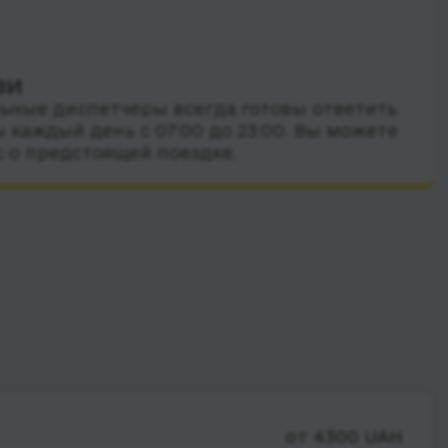
зи
ные диспетчеры всегда готовы ответить
 каждый день с 07:00 до 23:00. Вы можете
с о предстоящей поездке.
от 4300 UAH