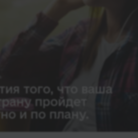
тия того, что ваша
трану пройдет
но и по плану.