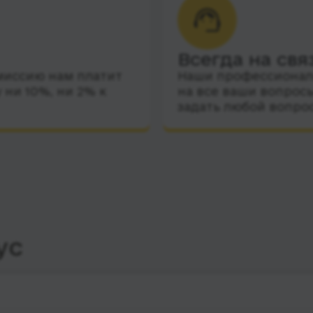
Всегда на свя
миссию нам платит
Наши профессиональ
 ни 10%, ни 2% к
на все ваши вопросы
задать любой вопро
ус