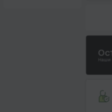
12:00 - 18:00
Wi-Fi
После 18:00
Туалет
Розетка
Климат-контроль
Напитки
Ос
Индивидуальные
ремни безопасности
Наши 
Видеосистема
Аудиосистема в
автобусе
Сидения
повышенного
комфорта
Лежачие места