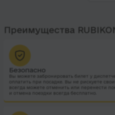
Преимущества RUBIKO
Безопасно
Вы можете забронировать билет у диспетчер
оплатить при посадке. Вы не рискуете сво
всегда можете отменить или перенести по
и отмена поездки всегда бесплатно.