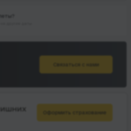
леты?
на другие даты
Связаться с нами
лишних
Оформить страхование