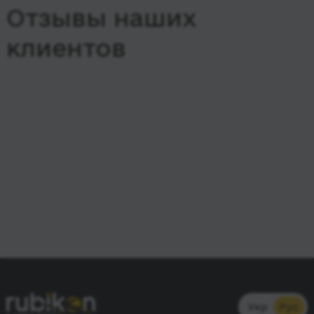
Отзывы наших
клиентов
Укр
Рус