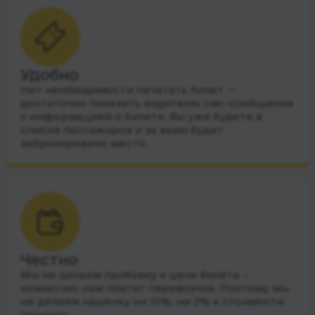
Удобно
Нет необходимости печатать билет —
достаточно показать водителю смс-сообщения
с информацией о билете. Вы уже будете в
списке пассажиров и за вами будет
забронировано место.
Честно
Мы не делаем прибавку к цене билета –
комиссию нам платит перевозчик. Поэтому мы
не делаем наценку ни 10%, ни 2% к стоимости
проезда.