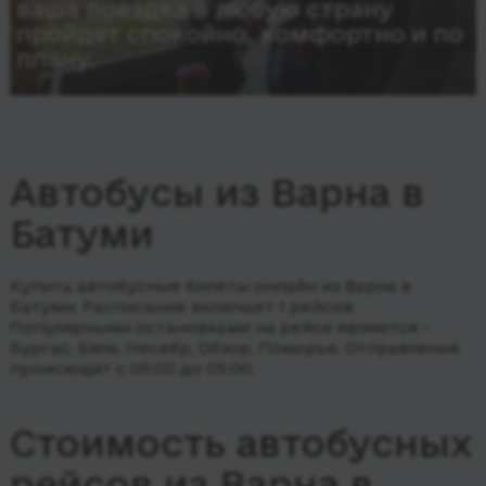
ваша поездка в любую страну
пройдет спокойно, комфортно и по
плану.
Автобусы из Варна в
Батуми
Купить автобусные билеты онлайн из Варна в
Батуми. Расписание включает 1 рейсов.
Популярными остановками на рейсе являются -
Бургас, Бяла, Несебр, Обзор, Поморье.
Отправления
происходят с 05:00 до 05:00.
Стоимость автобусных
рейсов из Варна в