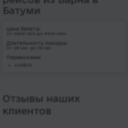
Батуми
Цена билета:
От 4400 UAH до 4400 UAH
Длительность поездки:
От 28 час. до 28 час.
Перевозчики:
LUXBUS
Отзывы наших
клиентов