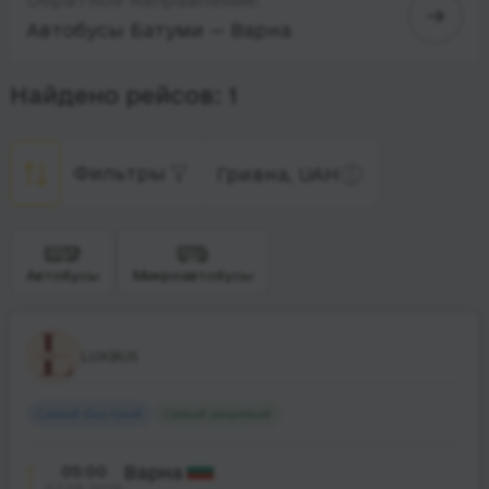
Автобусы Батуми — Варна
Найдено рейсов: 1
Фильтры
Гривна, UAH
Автобусы
Микроавтобусы
LUXBUS
Самый быстрый
Самый дешевый
05:00
Варна