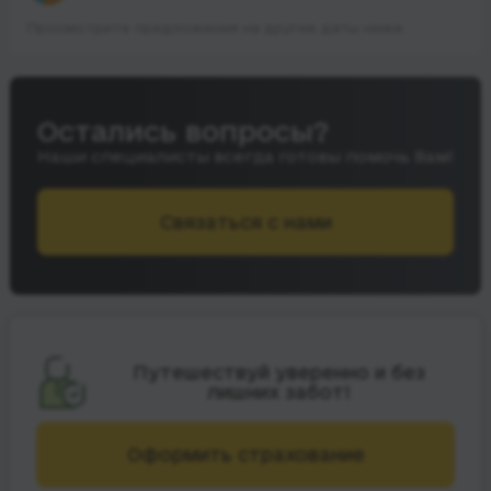
Просмотрите предложения на другие даты ниже.
Остались вопросы?
Наши специалисты всегда готовы помочь Вам!
Связаться с нами
Путешествуй уверенно и без
лишних забот!
Оформить страхование