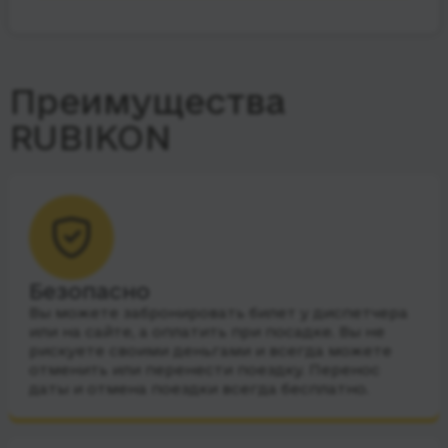
Преимущества
RUBIKON
Безопасно
Вы можете забронировать билет у диспетчера
или на сайте, а оплатить при посадке. Вы не
рискуете своими деньгами и всегда можете
отменить или перенести поездку. Перенос
даты и отмена поездки всегда бесплатно.