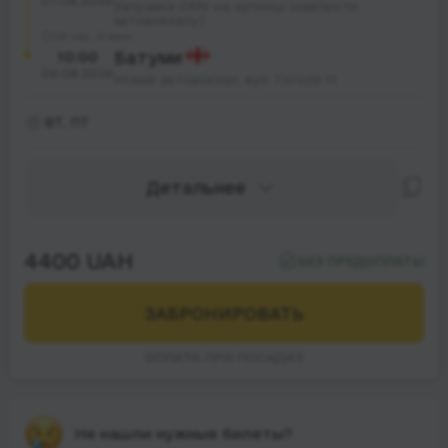
07.08.2026
Заправка OMV на зупинці (навпроти
автовокзалу)
28 час. 0 мин.
10:00
Батуми
08.08.2026
Новий автовокзал, вул. Гоголя 11
ВТ, ПТ
Детальнее
4400 UAH
БЕЗ ПРЕДОПЛАТЫ
ЗАБРОНИРОВАТЬ
ОПЛАТА ПРИ ПОСАДКЕ
Не нашли нужные билеты?