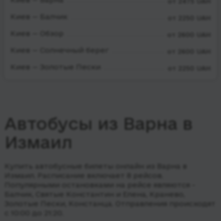
от 2475 UAH
Киев — Балчик
от 2250 UAH
Киев — Обзор
от 2600 UAH
Киев — Солнечный берег
от 2600 UAH
Киев — Золотые Пески
от 2250 UAH
Автобусы из Варна в
Измаил
Купить автобусные билеты онлайн из Варна в
Измаил. Расписание включает 8 рейсов.
Популярными остановками на рейсе являются -
Балчик, Святые Константин и Елена, Кранево,
Золотые Пески, Констанца.
Отправления происходят
с 10:00 до 21:20.