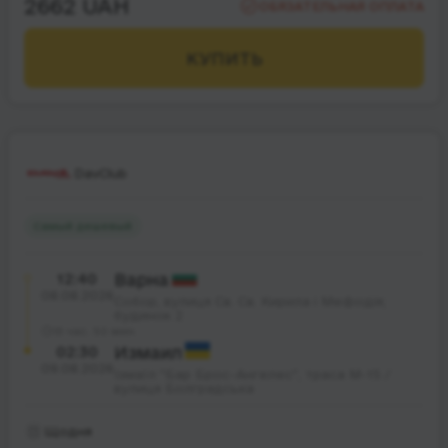
2662 UAH
ОБЯЗАТЕЛЬНАЯ ОПЛАТА
КУПИТЬ
DavClub
Самый дешевый
12:40
Варна
08.08.2026
Собор, вулиця Св. Св. Кирила і Мефодія;
будинок 2
13 час. 50 мин.
02:30
Измаил
09.08.2026
Ізмаїл "Бар Брос-Ангелес", траса М-15 /
вулиця Болградська
Щодня