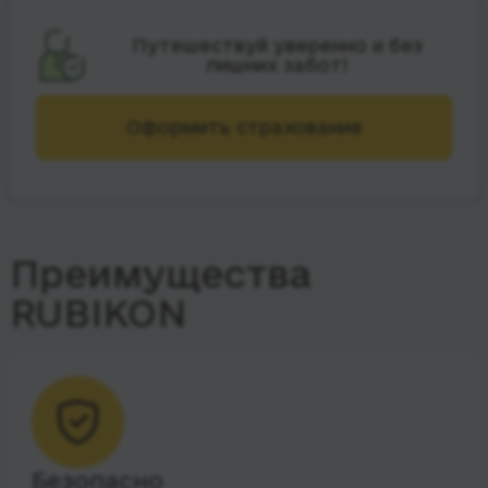
Путешествуй уверенно и без
лишних забот!
Оформить страхование
Преимущества
RUBIKON
Безопасно