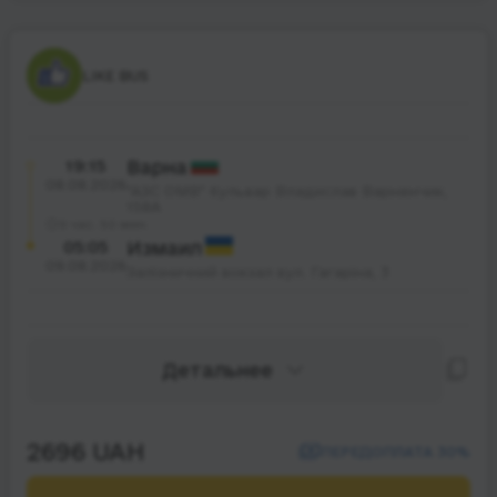
LIKE BUS
19:15
Варна
08.08.2026
"АЗС ОМВ" бульвар Владислав Варненчик,
158А
9 час. 50 мин.
05:05
Измаил
09.08.2026
Залізничний вокзал вул. Гагаріна, 3
Детальнее
2696 UAH
ПЕРЕДОПЛАТА 30%