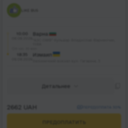
LIKE BUS
10:00
Варна
08.08.2026
"АЗС ОМВ" бульвар Владислав Варненчик,
158А
8 час. 35 мин.
18:35
Измаил
08.08.2026
Залізничний вокзал вул. Гагаріна, 3
Детальнее
2662 UAH
ПЕРЕДОПЛАТА 30%
ПРЕДОПЛАТИТЬ