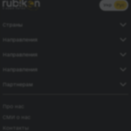
Укр
Рус
Страны
Украина
Направления
Германия
Киев - Кишинев
Направления
Польша
Одесса - Бухарест
Чехия
Киев - Берлин
Направления
Киев - Прага
Молдова
Днепр - Кишинев
Киев - Бухарест
Кривой Рог - Кишинев
Партнерам
Румыния
Одесса - Варна
Киев - Будапешт
Киев - Вроцлав
Все страны
Киев - Стамбул
Сотрудничество
Киев - Вена
Кривой Рог - Варшава
Про нас
Одесса - Стамбул
Агентское сотрудничество
Одесса - Варшава
Лейпциг - Киев
Бремен - Одесса
СМИ о нас
Одесса - Прага
Киев - Париж
Контакты