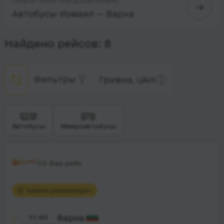
Автобусы Измаил — Варна
Найдено рейсов: 8
Фильтры
Гривна, UAH
Автобусы
Микроавтобусы
OD Ваш рейс
Rubikon рекомендует
11:40
Варна