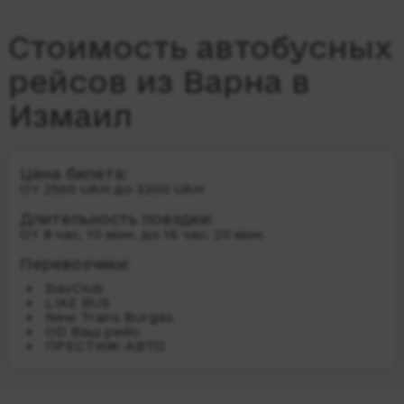
Стоимость автобусных
рейсов из Варна в
Измаил
Цена билета:
От 2500 UAH до 3200 UAH
Длительность поездки:
От 8 час. 10 мин. до 16 час. 20 мин.
Перевозчики:
DavClub
LIKE BUS
New Trans Burgas
OD Ваш рейс
ПРЕСТИЖ-АВТО