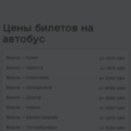
Цены билетов на
автобус
Варна — Киев
от 2475 UAH
Варна — Одесса
от 1875 UAH
Варна — Николаев
от 3200 UAH
Варна — Запорожье
от 4000 UAH
Варна — Днепр
от 3800 UAH
Варна — Умань
от 2250 UAH
Варна — Белая Церква
от 2475 UAH
Варна — Татарбунары
от 2234 UAH