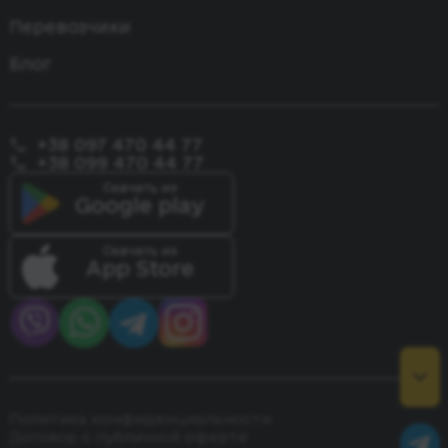
Одесса - Констанца
Перевозчики
Блог
+38 097 470 44 77
+38 099 470 44 77
Скачать из
Google play
Скачать из
App Store
Политика конфиденциальности
Договор о публичной оферте