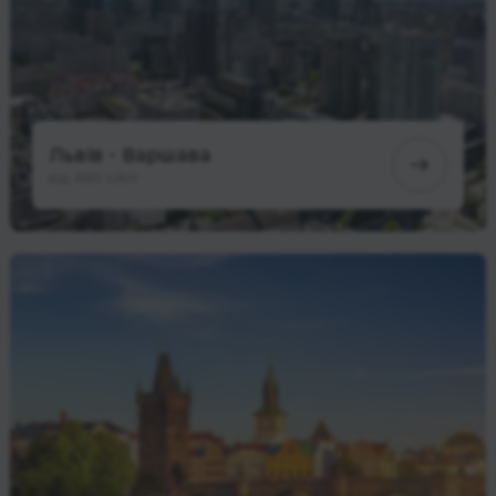
Львів - Варшава
від 480 UAH