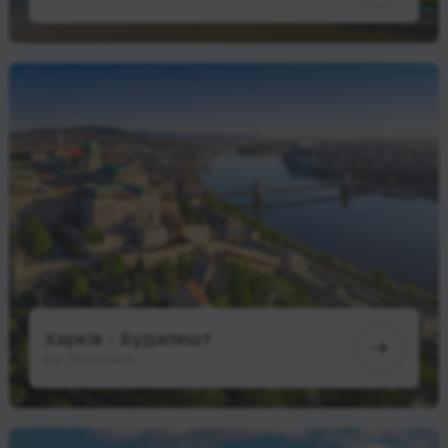
Харків - Будапешт
від 3540 UAH