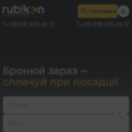
Підтримка
+38 097 470 44 77
+38 099 470 44 77
Бронюй зараз —
сплачуй при посадці!
Звідки
Куди