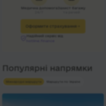
Медична допомога
Захист багажу
24/7
та речей
Оформити страхування
Надійний сервіс від
hotline.finance
Популярні напрямки
Міжнародні маршрути
Маршрути по Україні