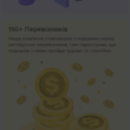
150+ Перевізників
Наша компанія співпрацює з лідерами серед
автобусних перевізників, і ми гарантуємо, що
подорож з ними пройде чудово та спокійно.