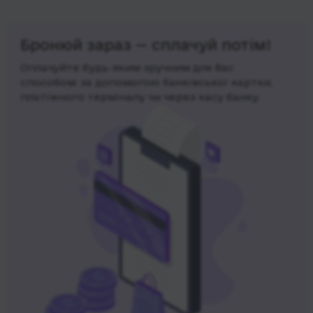
Бронюй зараз — сплачуй потім!
Оплачуйте будь-яким зручним для Вас
способом: за допомогою банківської картки,
платіжного терміналу чи через касу банку.