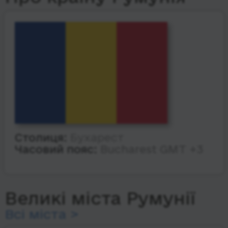
Столиця:
Бухарест
Часовий пояс:
Bucharest GMT +3
Великі міста Румунії
Всі міста >