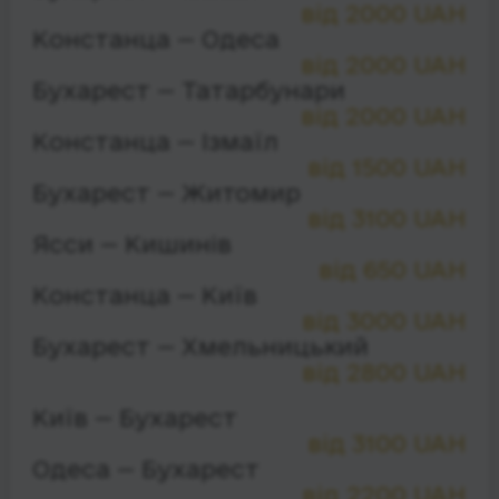
від 2000 UAH
Констанца — Одеса
від 2000 UAH
Бухарест — Татарбунари
від 2000 UAH
Констанца — Ізмаїл
від 1500 UAH
Бухарест — Житомир
від 3100 UAH
Ясси — Кишинів
від 650 UAH
Констанца — Київ
від 3000 UAH
Бухарест — Хмельницький
від 2800 UAH
Київ — Бухарест
від 3100 UAH
Одеса — Бухарест
від 2200 UAH