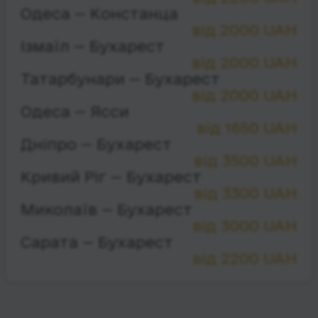
Одеса — Констанца
від 2000 UAH
Ізмаїл — Бухарест
від 2000 UAH
Татарбунари — Бухарест
від 2000 UAH
Одеса — Ясси
від 1650 UAH
Дніпро — Бухарест
від 3500 UAH
Кривий Ріг — Бухарест
від 3300 UAH
Миколаїв — Бухарест
від 3000 UAH
Сарата — Бухарест
від 2200 UAH