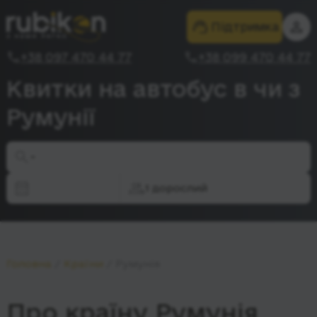
Підтримка
+38 097 470 44 77
+38 099 470 44 77
Квитки на автобус в чи з
Румунії
-
1 дорослий
Головна
Країни
Румунія
Про країну
Румунія