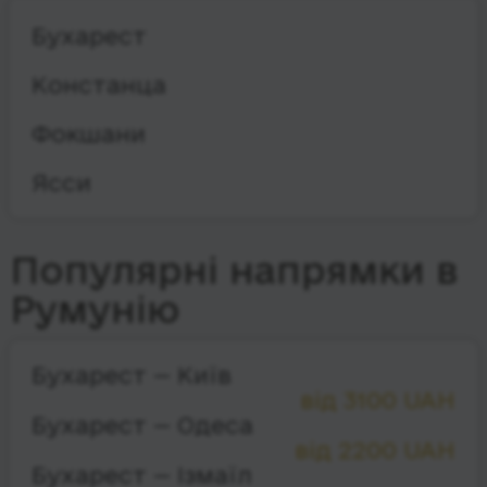
Бухарест
Констанца
Фокшани
Ясси
Популярні напрямки в
Румунію
Бухарест — Київ
від 3100 UAH
Бухарест — Одеса
від 2200 UAH
Бухарест — Ізмаїл