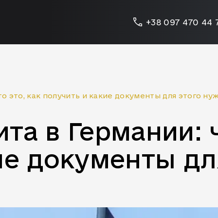
+38 097 470 44 
о это, как получить и какие документы для этого ну
а в Германии: ч
ие документы дл