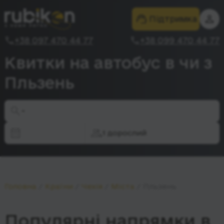
Підтримка
+38 097 470 44 77
+38 099 470 44 77
Квитки на автобус в чи з
Пльзень
-
1 дорослий
Головна
Країни
Чехія
Міста
Пльзень
Популярні напрямки в