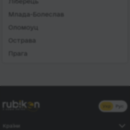
Ліберець
Млада-Болеслав
Оломоуц
Острава
Прага
Укр
Рус
Країни