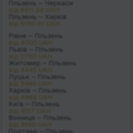
Пльзень — Черкаси
від 6911.59 UAH
Пльзень — Харків
від 6190.91 UAH
Рівне — Пльзень
від 4000 UAH
Львів — Пльзень
від 2700 UAH
Житомир — Пльзень
від 4445 UAH
Луцьк — Пльзень
від 9465 UAH
Харків — Пльзень
від 4969 UAH
Київ — Пльзень
від 4517 UAH
Вінниця — Пльзень
від 3950 UAH
Полтава — Пльзень