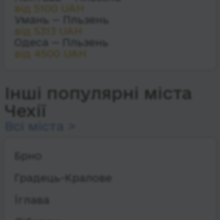
від 5100 UAH
Умань — Пльзень
від 5313 UAH
Одеса — Пльзень
від 4500 UAH
Інші популярні міста
Чехії
Всі міста >
Брно
Градець-Кралове
Їглава