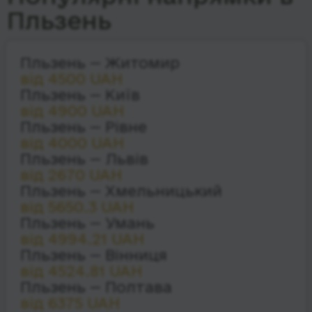
Пльзень
Пльзень — Житомир
від 4500 UAH
Пльзень — Київ
від 4900 UAH
Пльзень — Рівне
від 4000 UAH
Пльзень — Львів
від 2670 UAH
Пльзень — Хмельницький
від 5650.3 UAH
Пльзень — Умань
від 4994.21 UAH
Пльзень — Вінниця
від 4524.81 UAH
Пльзень — Полтава
від 6375 UAH