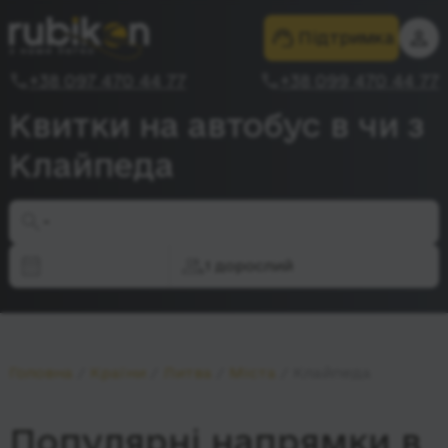
Підтримка
+38 097 470 44 77
+38 099 470 44 77
Квитки на автобус в чи з
Клайпеда
-
1 дорослий
Головна
Країни
Литва
Міста
Клайпеда
Популярні напрямки в