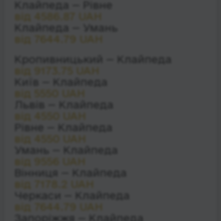
Клайпеда — Рівне
від 4586.87 UAH
Клайпеда — Умань
від 7644.79 UAH
Кропивницький — Клайпеда
від 9173.75 UAH
Київ — Клайпеда
від 5550 UAH
Львів — Клайпеда
від 4550 UAH
Рівне — Клайпеда
від 4550 UAH
Умань — Клайпеда
від 9556 UAH
Вінниця — Клайпеда
від 7178.2 UAH
Черкаси — Клайпеда
від 7644.79 UAH
Запоріжжя — Клайпеда