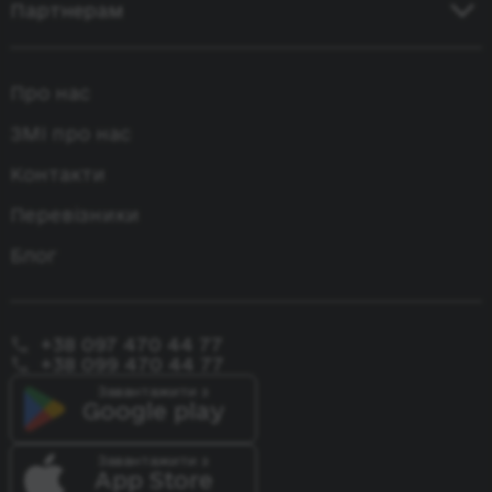
Київ - Бухарест
Кривий Ріг - Кишинів
Партнерам
Румунія
Одеса - Варна
Київ - Будапешт
Київ - Вроцлав
Усі країни
Київ - Стамбул
Співпраця
Київ - Відень
Кривий Ріг - Варшава
Про нас
Одеса - Стамбул
Агентська співпраця
Одеса - Варшава
Лейпциг - Київ
Бремен - Одеса
ЗМІ про нас
Одеса - Прага
Київ - Париж
Контакти
Одеса - Констанца
Перевізники
Блог
+38 097 470 44 77
+38 099 470 44 77
Завантажити з
Google play
Завантажити з
App Store