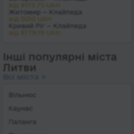
від 9173.75 UAH
Житомир — Клайпеда
від 5550 UAH
Кривий Ріг — Клайпеда
від 8779.19 UAH
Інші популярні міста
Литви
Всі міста >
Вільнюс
Каунас
Паланга