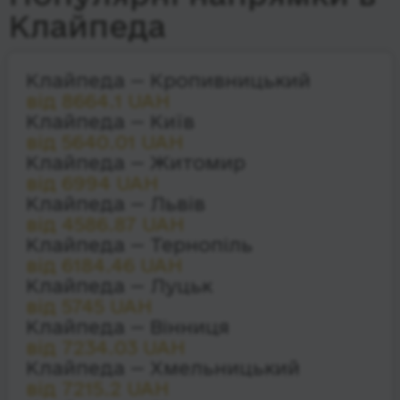
Клайпеда
Клайпеда — Кропивницький
від 8664.1 UAH
Клайпеда — Київ
від 5640.01 UAH
Клайпеда — Житомир
від 6994 UAH
Клайпеда — Львів
від 4586.87 UAH
Клайпеда — Тернопіль
від 6184.46 UAH
Клайпеда — Луцьк
від 5745 UAH
Клайпеда — Вінниця
від 7234.03 UAH
Клайпеда — Хмельницький
від 7215.2 UAH