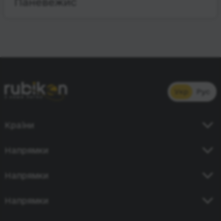
Паневежис
Укр
Рус
Країни
Україна
Напрямки
Німеччина
Київ - Кишинів
Напрямки
Польща
Одеса - Бухарест
Чехія
Київ - Берлін
Напрямки
Київ - Прага
Молдова
Дніпро - Кишинів