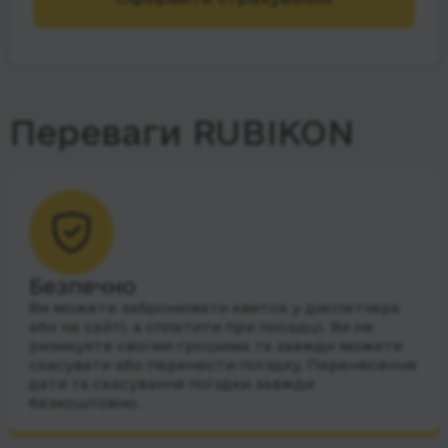
Переваги RUBIKON
Безпечно
Ви можете забронювати квиток у диспетчера
або на сайті, а сплатити при посадці. Ви не
ризикуєте своїми грошима та завжди можете
скасувати або перенести поїздку. Перенесення
дати та скасування поїздки завжди
безкоштовно.