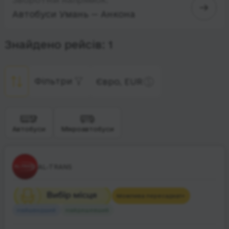
Автобуси Умань — Анкона
Знайдено рейсів: 1
Фільтри
Євро, EUR
Автобуси
Мікроавтобуси
AL-TRANS
Можлива пересадка
1+
Найшвидший
Найдешевший