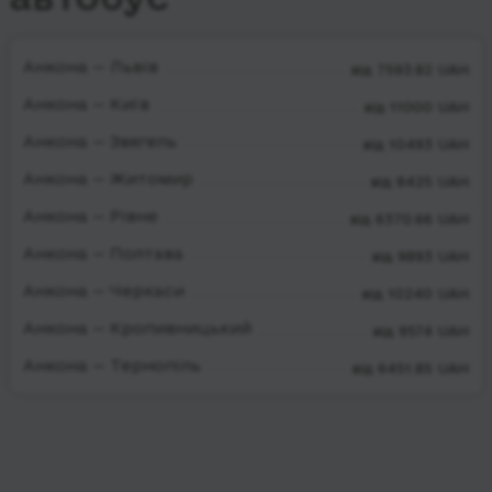
Анкона — Львів
від 7593.82 UAH
Анкона — Київ
від 11000 UAH
Анкона — Звягель
від 10493 UAH
Анкона — Житомир
від 8425 UAH
Анкона — Рівне
від 6370.66 UAH
Анкона — Полтава
від 9893 UAH
Анкона — Черкаси
від 10240 UAH
Анкона — Кропивницький
від 9574 UAH
Анкона — Тернопіль
від 6451.85 UAH