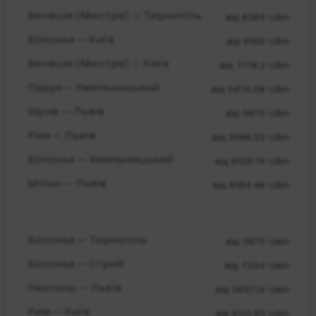
Венеція (Местре) — Тернопіль
від 6384 UAH
Болонья — Київ
від 6160 UAH
Венеція (Местре) — Київ
від 7178.2 UAH
Падуя — Хмельницький
від 5474.08 UAH
Удіне — Львів
від 5875 UAH
Рим — Львів
від 5096.53 UAH
Болонья — Хмельницький
від 6129.74 UAH
Мілан — Львів
від 6184.46 UAH
Болонья — Тернопіль
від 5875 UAH
Болонья — Стрий
від 7344 UAH
Неаполь — Львів
від 5657.14 UAH
Рим — Київ
від 6115.83 UAH