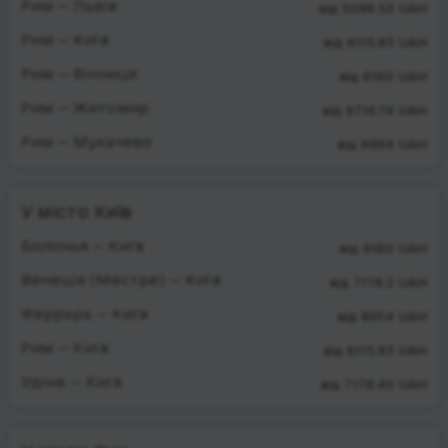
Рим — Львів
від 5096.53 UAH
Рим — Київ
від 6115.83 UAH
Рим — Вінниця
від 6160 UAH
Рим — Житомир
від 6716.74 UAH
Рим — Мукачево
від 6994 UAH
У місто Київ
Болонья — Київ
від 6160 UAH
Венеція (Местре) — Київ
від 7178.2 UAH
Феррара — Київ
від 8954 UAH
Рим — Київ
від 6115.83 UAH
Удіне — Київ
від 7178.45 UAH