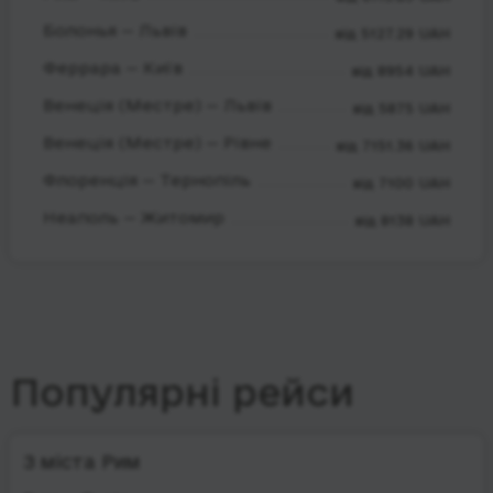
Болонья — Львів
від 5127.29 UAH
Феррара — Київ
від 8954 UAH
Венеція (Местре) — Львів
від 5875 UAH
Венеція (Местре) — Рівне
від 7151.36 UAH
Флоренція — Тернопіль
від 7100 UAH
Неаполь — Житомир
від 8138 UAH
Популярні рейси
З міста Рим