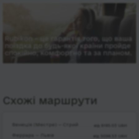
Rubikon – це гарантія того, що ваша
поїздка до будь-якої країни пройде
спокійно, комфортно та за планом.
Схожі маршрути
Венеція (Местре) — Стрий
від 6195.03 UAH
Феррара — Львів
від 5096.53 UAH