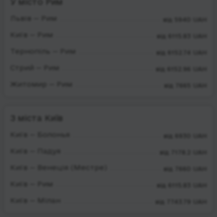
У місто Рим
Львів — Рим
від 5940 UAH
Київ — Рим
від 6115.83 UAH
Тернопіль — Рим
від 6152.74 UAH
Стрий — Рим
від 6152.96 UAH
Житомир — Рим
від 7665 UAH
З міста Київ
Київ — Болонья
від 6930 UAH
Київ — Падуя
від 7178.2 UAH
Київ — Венеція (Местре)
від 7660 UAH
Київ — Рим
від 6115.83 UAH
Київ — Мілан
від 7743.79 UAH