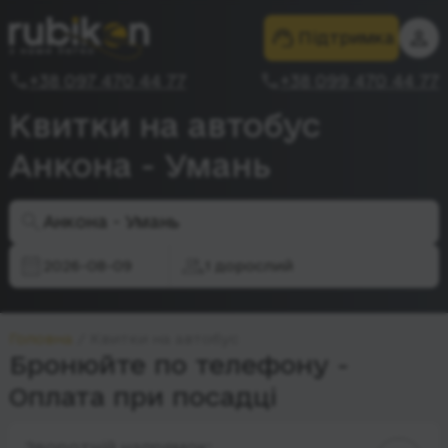
Підтримка
+38 097 470 44 77
+38 099 470 44 77
Квитки на автобус
Анкона - Умань
Анкона - Умань
2026-08-09
1 дорослий
Головна
Квитки на автобус
Бронюйте по телефону -
Оплата при посадці
Зворотній напрямок: