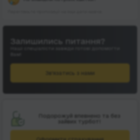
Перегляньте пропозиції на інші дати нижче.
Залишились питання?
Наші спеціалісти завжди готові допомогти
Вам!
Зв’язатись з нами
Подорожуй впевнено та без
зайвих турбот!
Оформити страхування