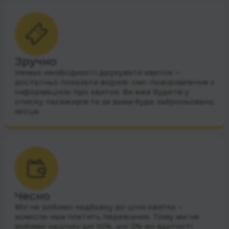
Зручно
Немає необхідності друкувати квиток —
достатньо показати водієві смс-повідомлення з
інформацією про квиток. Ви вже будете у
списку пасажирів та за вами буде заброньовано
місце.
Чесно
Ми не робимо надбавку до ціни квитка –
комісію нам платить перевізник. Тому ми не
робимо націнку ані 10%, ані 2% до вартості