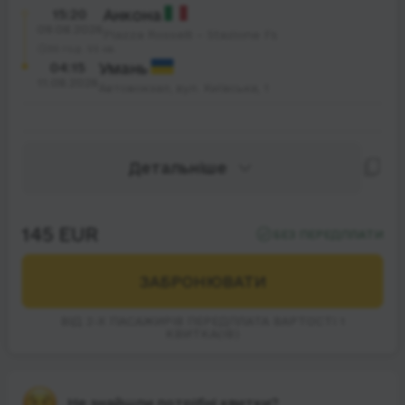
15:20
Анкона
09.08.2026
Piazza Rosselli – Stazione Fs
35 год. 55 хв.
04:15
Умань
11.08.2026
Автовокзал, вул. Київська, 1
Детальніше
145 EUR
БЕЗ ПЕРЕДПЛАТИ
ЗАБРОНЮВАТИ
ВІД 2-Х ПАСАЖИРІВ ПЕРЕДПЛАТА ВАРТОСТІ 1
КВИТКА(ІВ)
Не знайшли потрібні квитки?