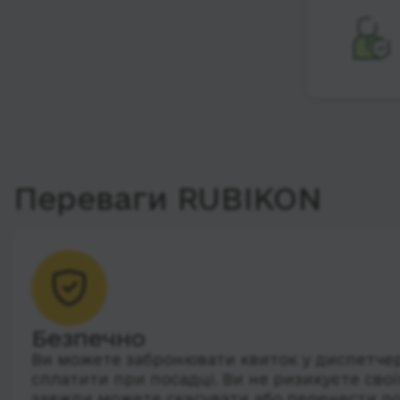
Переваги RUBIKON
Безпечно
Ви можете забронювати квиток у диспетчера
сплатити при посадці. Ви не ризикуєте сво
завжди можете скасувати або перенести по