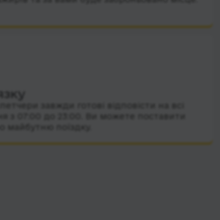
язку
петчери завжди готові відповісти на всі
я з 07:00 до 23:00. Ви можете поставити
о майбутню поїздку.