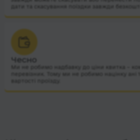
дати та скасування поїздки завжди безкошт
Чесно
Ми не робимо надбавку до ціни квитка – ко
перевізник. Тому ми не робимо націнку ані 
вартості проїзду.