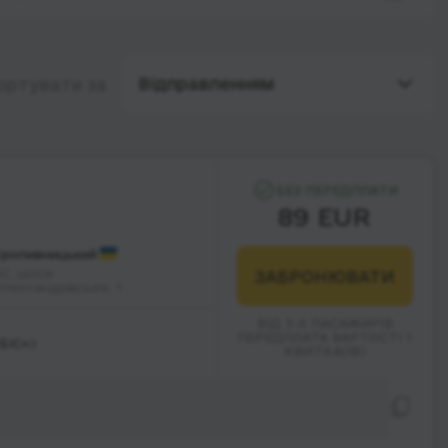
Відправленням
ортувати за
БЕЗ ПЕРЕДПЛАТИ
89 EUR
Кропивницький
С, шосе
ЗАБРОНЮВАТИ
лександрівське, 1
ВІД 3-Х ПАСАЖИРІВ
ПЕРЕДПЛАТА ВАРТОСТІ 1
БІС»)
КВИТКА(ІВ)