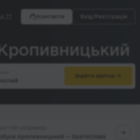
4 77
Контакти
Вхід/Реєстрація
- Кропивницький
жири
Знайти квитки
ротній напрямок:
обуси Кропивницький — Братислава