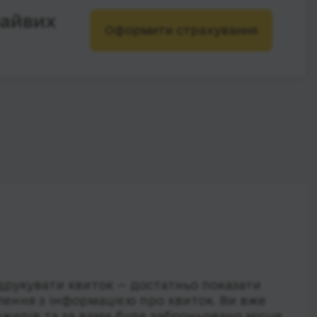
зайвих
Оформити страхування
друкувати квиток — достатньо показати
лення з інформацією про квиток. Ви вже
ажирів та за вами буде заброньовано місце.