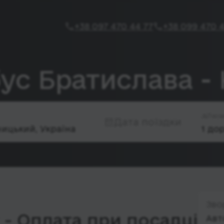
+38 097 470 44 77
+38 099 470 4
бус Братислава 
Паса
Дата поїздки
Зво
- Оплата при посадці
Авт