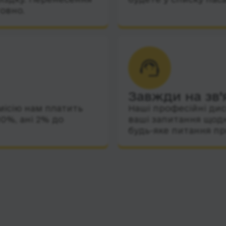
овно.
Завжди на зв’
місію нам платить
Наші професійні дис
10%, ані 2% до
ваші запитання щодн
будь-яке питання пр