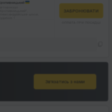
Кропивницький
Автовокзал
ЗАБРОНЮВАТИ
Кропивницький",
Олександрійське шосе;
будинок 1
ОПЛАТА ПРИ ПОСАДЦІ
Зв’язатись з нами