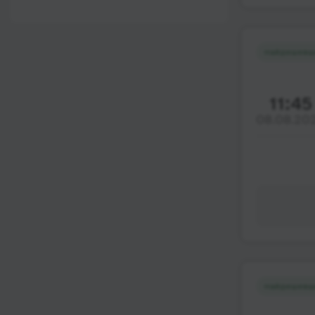
12:00 - 18:00
Wi-Fi
Після 18:00
Туалет
Найдешевш
Розетка
Клімат-контроль
11:45
08.08.20
Напої
Індивідуальні ремені
безпеки
Відеосистема
Аудіосистема в
автобусі
Сидіння
підвищенного
комфорту
Найдешевш
Лежачі місця