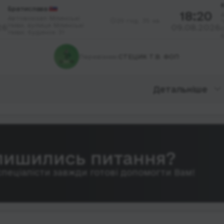
Братислава
18:20
Автовокзал Млинські
29 год. 35 хв.
"
Ниви, вулиця Млинські
26
09.08.2026
Ниви; будинок 31
Перевізник:
СТЕЦИК Т.В. ФОП
Детальніше
лишились питання?
спеціалісти завжди готові допомогти Вам!