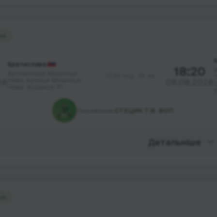
ий
Братислава
18:20
Автовокзал Млинські
29 год. 35 хв.
"
Ниви, вулиця Млинські
26
09.08.2026
Ниви; будинок 31
Перевізник:
СТЕЦИК Т.В. ФОП
Детальніше
ий