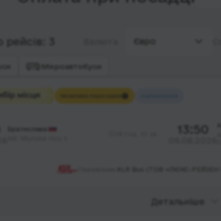
 рейсів: 3
Євро
Валюта
С
уси
Мікроавтобуси
Можлива пересадка
Найшвидший
0
13:50
Братислава
28 год. 10 хв.
А
АВ, Mlynské nivy 5
26
09.08.2026
О
Перевізник:
KLR Bus (ТОВ «ЛЮКС-РЕЙЗЕН 
Детальніше