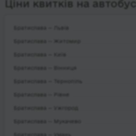
Ціни квитків на автобу
Братислава — Львів
Братислава — Житомир
Братислава — Київ
Братислава — Вінниця
Братислава — Тернопіль
Братислава — Рівне
Братислава — Ужгород
Братислава — Мукачево
Братислава — Умань