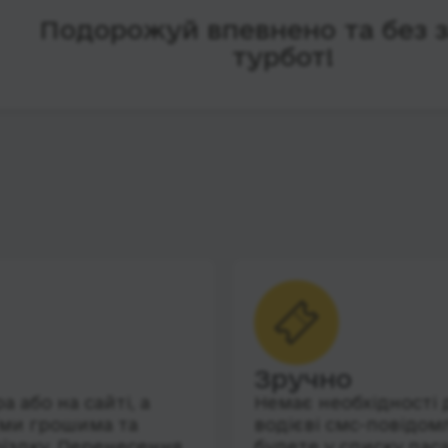
Подорожуй впевнено та без 
турбот!
Зручно
 або на сайті, а
Немає необхідності 
їми грошима та
водієві смс-повідом
їздку. Перенесення
будете у списку пас