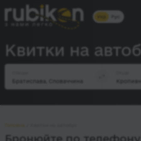
Укр
Рус
Квитки на авто
Звідки
Куди
Головна
Квитки на автобус
Бронюйте по телефону 