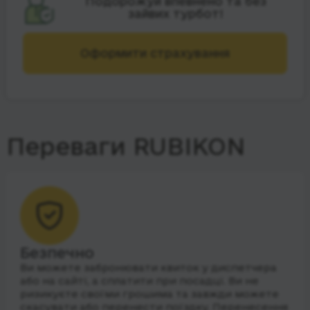
Подорожуй впевнено та без
зайвих турбот!
Оформити страхування
Переваги RUBIKON
Безпечно
Ви можете забронювати квиток у диспетчера
або на сайті, а сплатити при посадці. Ви не
ризикуєте своїми грошима та завжди можете
скасувати або перенести поїздку. Перенесення