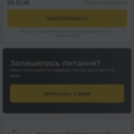
55 EUR
БЕЗ ПЕРЕДПЛАТИ
ЗАБРОНЮВАТИ
ВІД 3-Х ПАСАЖИРІВ ПЕРЕДПЛАТА ВАРТОСТІ 1
КВИТКА(ІВ)
Залишились питання?
Наші спеціалісти завжди готові допомогти
Вам!
Зв’язатись з нами