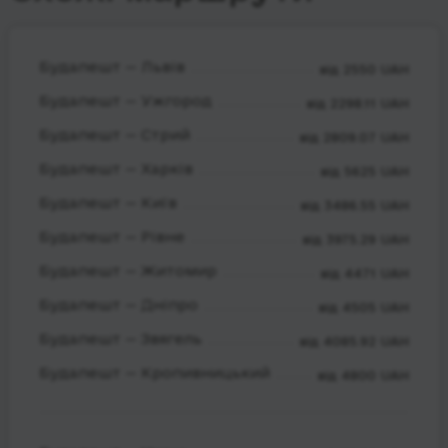
Будапешт — Львів
від 2550 UAH
Будапешт — Ужгород
від 2298.11 UAH
Будапешт — Стрий
від 2809.07 UAH
Будапешт — Харків
від 5625 UAH
Будапешт — Київ
від 3486.55 UAH
Будапешт — Рівне
від 3975.29 UAH
Будапешт — Житомир
від 4471 UAH
Будапешт — Дніпро
від 4505 UAH
Будапешт — Звягель
від 4085.92 UAH
Будапешт — Кропивницький
від 4800 UAH