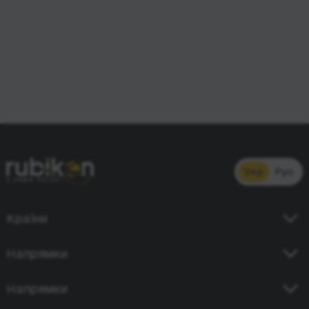
Укр
Рус
Країни
Україна
Напрямки
Німеччина
Київ - Кишинів
Напрямки
Польща
Одеса - Бухарест