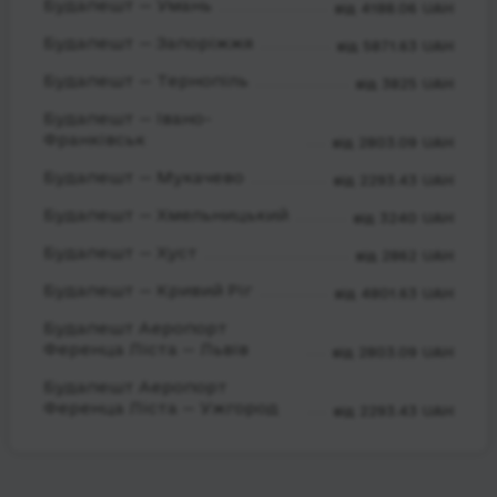
Будапешт — Умань
від 4188.06 UAH
Будапешт — Запоріжжя
від 5871.63 UAH
Будапешт — Тернопіль
від 3825 UAH
Будапешт — Івано-
Франківськ
від 2803.09 UAH
Будапешт — Мукачево
від 2293.43 UAH
Будапешт — Хмельницький
від 3240 UAH
Будапешт — Хуст
від 2862 UAH
Будапешт — Кривий Ріг
від 4801.63 UAH
Будапешт Аеропорт
Ференца Ліста — Львів
від 2803.09 UAH
Будапешт Аеропорт
Ференца Ліста — Ужгород
від 2293.43 UAH