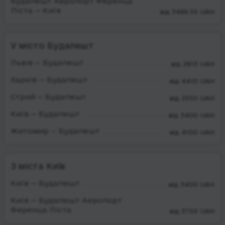
Будапешт Аеропорт Ференца
Ліста — Київ
від 3486.55 UAH
У місто Будапешт
Львів — Будапешт
від 2813 UAH
Харків — Будапешт
від 4410 UAH
Стрий — Будапешт
від 2550 UAH
Київ — Будапешт
від 3400 UAH
Житомир — Будапешт
від 4100 UAH
З міста Київ
Київ — Будапешт
від 3400 UAH
Київ — Будапешт Аеропорт
Ференца Ліста
від 3750 UAH