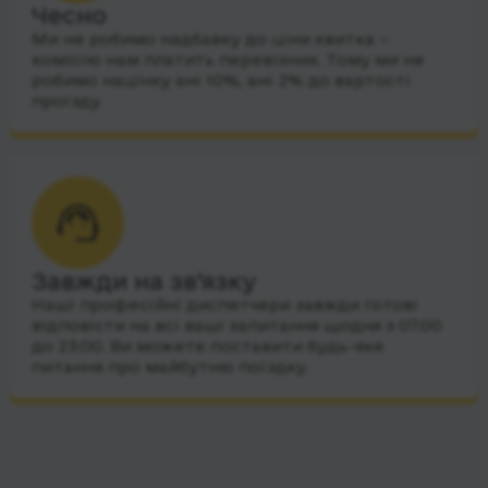
Чесно
Ми не робимо надбавку до ціни квитка –
комісію нам платить перевізник. Тому ми не
робимо націнку ані 10%, ані 2% до вартості
проїзду.
Завжди на зв’язку
Наші професійні диспетчери завжди готові
відповісти на всі ваші запитання щодня з 07:00
до 23:00. Ви можете поставити будь-яке
питання про майбутню поїздку.