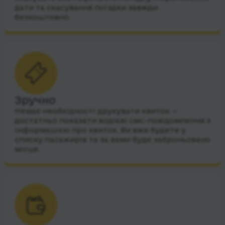
дати та скасування поїздки завжди
безкоштовно.
Зручно
Немає необхідності друкувати квиток —
достатньо показати водієві смс-повідомлення з
інформацією про квиток. Ви вже будете у
списку пасажирів та за вами буде заброньовано
місце.