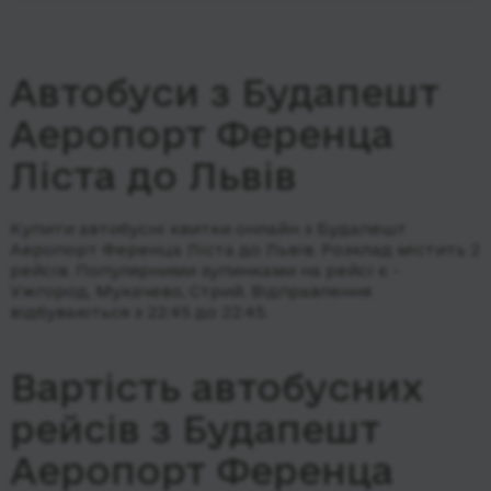
Автобуси з Будапешт
Аеропорт Ференца
Ліста до Львів
Купити автобусні квитки онлайн з Будапешт
Аеропорт Ференца Ліста до Львів. Розклад містить 2
рейсів.
Популярними зупинками на рейсі є -
Ужгород, Мукачево, Стрий.
Відправлення
відбуваються з 22:45 до 22:45.
Вартість автобусних
рейсів з Будапешт
Аеропорт Ференца