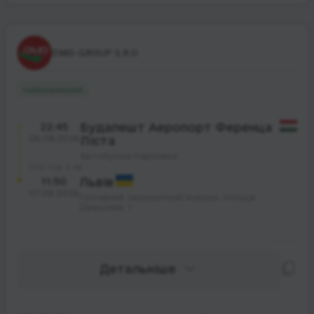
DMD-GROUP S.R.O
Найдешевший
22:45
Будапешт Аеропорт Ференца
06.08.2026
Ліста
Автобусна парковка
12 год. 5 хв.
11:50
Львів
07.08.2026
Головний залізничний вокзал, площа
Двірцева, 1
Детальніше