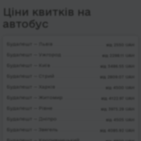
Ціни квитків на
автобус
Будапешт — Львів
від 2550 UAH
Будапешт — Ужгород
від 2298.11 UAH
Будапешт — Київ
від 3486.55 UAH
Будапешт — Стрий
від 2809.07 UAH
Будапешт — Харків
від 4500 UAH
Будапешт — Житомир
від 4122.97 UAH
Будапешт — Рівне
від 3975.29 UAH
Будапешт — Дніпро
від 4505 UAH
Будапешт — Звягель
від 4085.92 UAH
Будапешт — Кропивницький