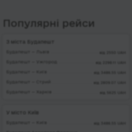
Популярні рейси
З міста Будапешт
Будапешт — Львів
від 2550 UAH
Будапешт — Ужгород
від 2298.11 UAH
Будапешт — Київ
від 3486.55 UAH
Будапешт — Стрий
від 2809.07 UAH
Будапешт — Харків
від 5625 UAH
У місто Київ
Будапешт — Київ
від 3486.55 UAH