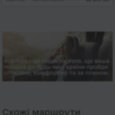
від 4800 UAH
Rubikon – це гарантія того, що ваша
поїздка до будь-якої країни пройде
спокійно, комфортно та за планом.
Схожі маршрути