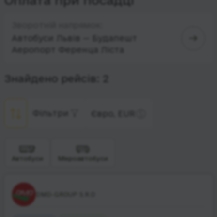
Оплата при посадці
Зворотній напрямок:
Автобуси Львів — Будапешт
Аеропорт Ференца Ліста
Знайдено рейсів: 2
Фільтри
Євро, EUR
Автобуси
Мікроавтобуси
DMD-GROUP S.R.O