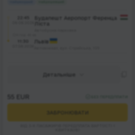
Найшвидший
Найдешевший
22:45
Будапешт Аеропорт Ференца
06.08.2026
Ліста
Автобусна парковка
11 год. 45 хв.
11:30
Львів
07.08.2026
Автовокзал, вул. Стрийська, 109
Детальніше
55 EUR
БЕЗ ПЕРЕДПЛАТИ
ЗАБРОНЮВАТИ
ВІД 3-Х ПАСАЖИРІВ ПЕРЕДПЛАТА ВАРТОСТІ 1
КВИТКА(ІВ)