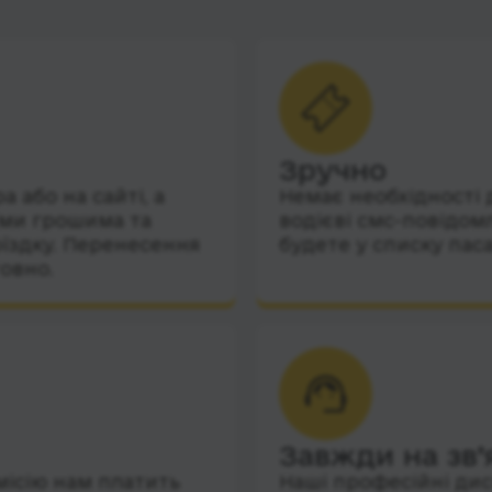
Зручно
 або на сайті, а
Немає необхідності 
їми грошима та
водієві смс-повідом
їздку. Перенесення
будете у списку пас
овно.
Завжди на зв’
місію нам платить
Наші професійні дис