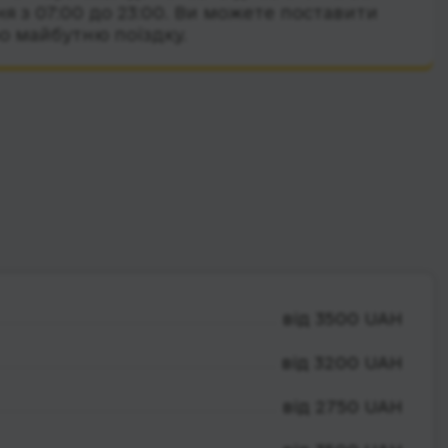
я з 07:00 до 23:00. Ви можете поставити
о майбутню поїздку.
від 3500 UAH
від 3200 UAH
від 2750 UAH