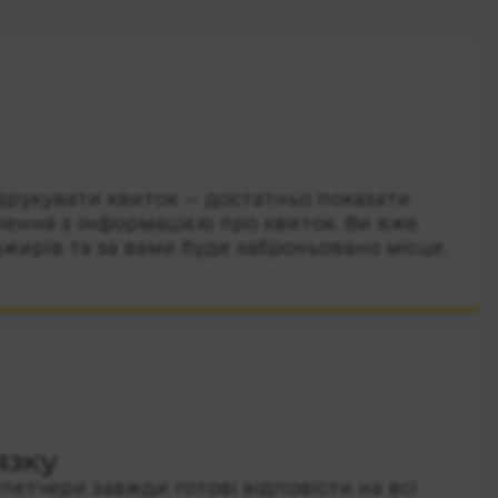
друкувати квиток — достатньо показати
лення з інформацією про квиток. Ви вже
ажирів та за вами буде заброньовано місце.
язку
петчери завжди готові відповісти на всі