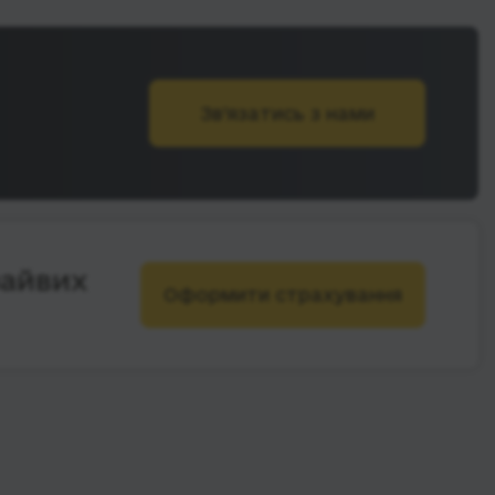
Зв’язатись з нами
зайвих
Оформити страхування