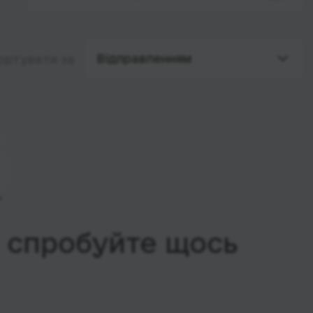
Відправленням
ортувати за
, спробуйте щось