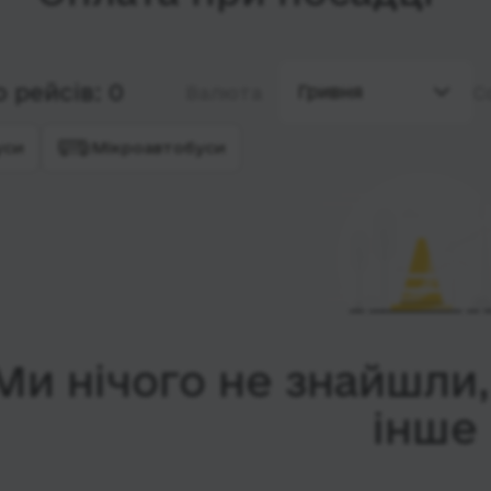
 рейсів: 0
Гривня
Валюта
С
уси
Мікроавтобуси
Ми нічого не знайшли
інше