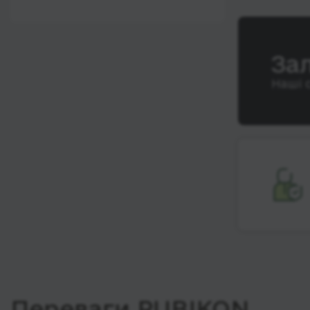
12:00 - 18:00
Wi-Fi
Після 18:00
Туалет
За
Розетка
Наші 
Клімат-контроль
Напої
Індивідуальні ремені
безпеки
Відеосистема
Аудіосистема в
автобусі
Сидіння
підвищенного
комфорту
Лежачі місця
Переваги RUBIKON