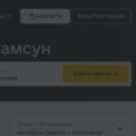
4 77
Контакти
Вхід/Реєстрація
Самсун
жири
Знайти квитки
Зворотній напрямок:
Автобуси Самсун — Констанца