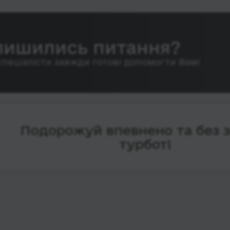
лишились питання?
спеціалісти завжди готові допомогти Вам!
Подорожуй впевнено та без 
турбот!