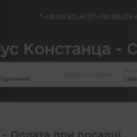
+38 097 470 44 77
+38 099 470 4
бус Констанца - 
Паса
Дата поїздки
- Оплата при посадці