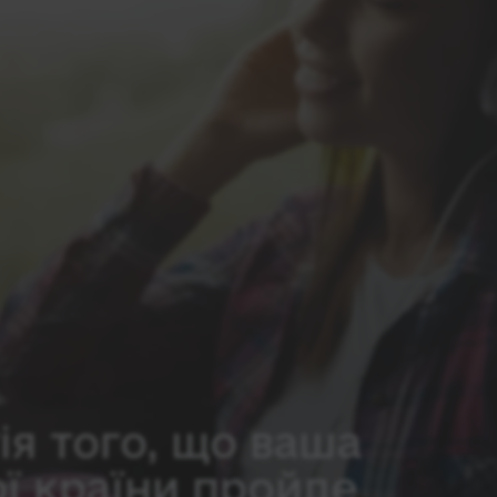
ія того, що ваша
ої країни пройде