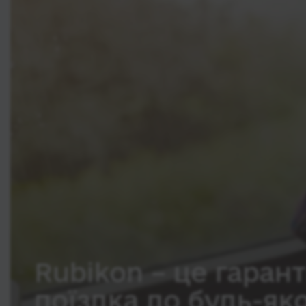
Rubikon – це гарант
поїздка до будь-як