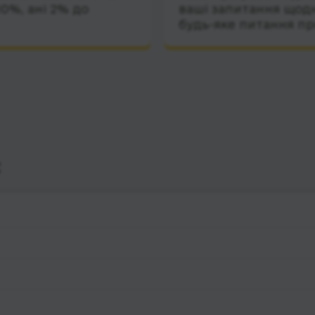
10%, ані 2% до
ваші запитання щодн
будь-яке питання пр
с