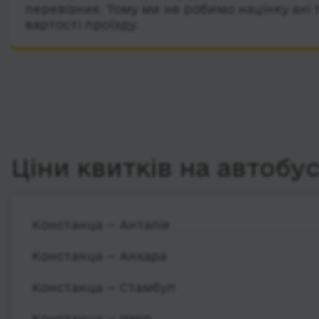
перевізник. Тому ми не робимо націнку ані 
вартості проїзду.
Ціни квитків на автобу
Констанца — Анталія
Констанца — Анкара
Констанца — Стамбул
Констанца — Ізмір