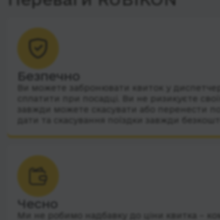
Безпечно
Ви можете забронювати квиток у диспетчера
сплатити при посадці. Ви не ризикуєте сво
завжди можете скасувати або перенести по
дати та скасування поїздки завжди безкошт
Чесно
Ми не робимо надбавку до ціни квитка – ко