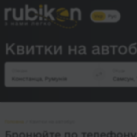
Укр
Рус
Квитки на авто
Звідки
Куди
Головна
Квитки на автобус
Бронюйте по телефону 