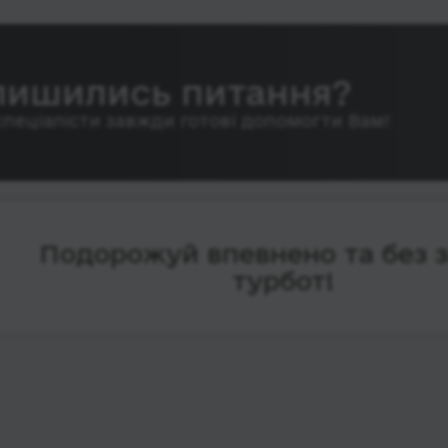
лишились питання?
спеціалісти завжди готові допомогти Вам!
Подорожуй впевнено та без 
турбот!