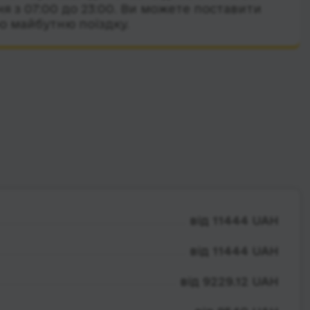
я з 07:00 до 23:00. Ви можете поставити
о майбутню поїздку.
від 11444 UAH
від 11444 UAH
від 9229.12 UAH