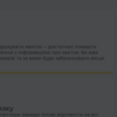
друкувати квиток — достатньо показати
лення з інформацією про квиток. Ви вже
ажирів та за вами буде заброньовано місце.
язку
петчери завжди готові відповісти на всі