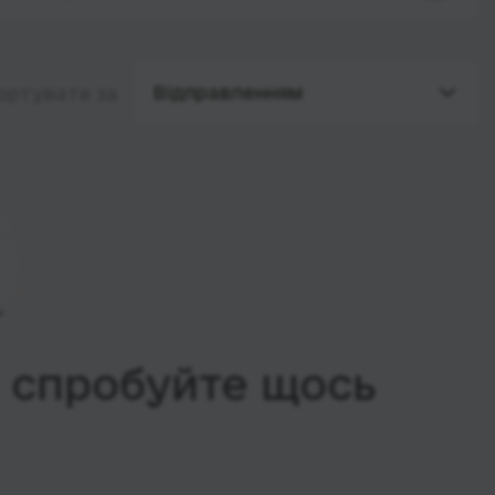
Відправленням
ортувати за
, спробуйте щось