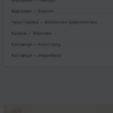
Варшава — Берлін
Ченстохова — Філлінген-Швеннінген
Краків — Мюнхен
Катовіце — Констанц
Катовіце — Нюрнберг