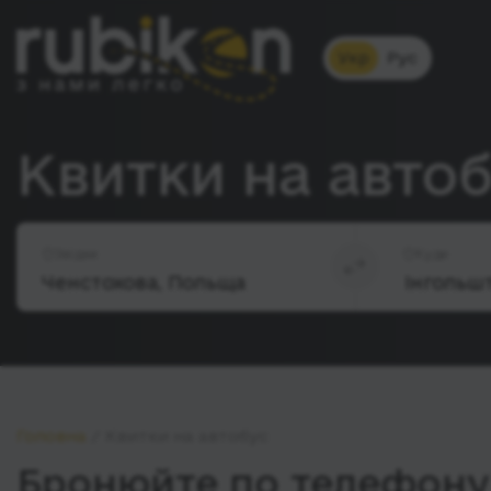
Укр
Рус
Квитки на автоб
Звідки
Куди
Головна
Квитки на автобус
Бронюйте по телефону 