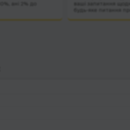
10%, ані 2% до
ваші запитання щодн
будь-яке питання пр
с