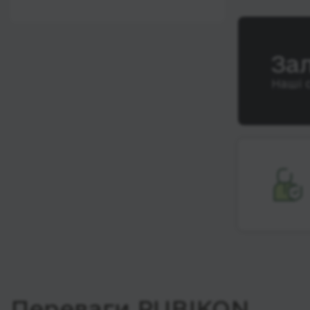
12:00 - 18:00
Wi-Fi
Після 18:00
Туалет
За
Розетка
Наші 
Клімат-контроль
Напої
Індивідуальні ремені
безпеки
Відеосистема
Аудіосистема в
автобусі
Сидіння
підвищенного
комфорту
Лежачі місця
Переваги RUBIKON