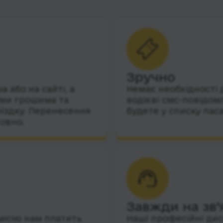
Зручно
 або на сайті, а
Немає необхідності 
їми грошима та
водієві смс-повідом
їздку. Перенесення
будете у списку пас
овно.
Завжди на зв’
місію нам платить
Наші професійні дис