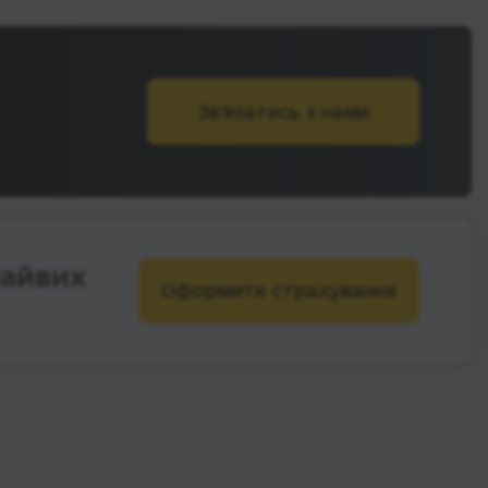
Зв’язатись з нами
зайвих
Оформити страхування