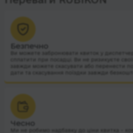
Безпечно
Ви можете забронювати квиток у диспетчера
сплатити при посадці. Ви не ризикуєте сво
завжди можете скасувати або перенести по
дати та скасування поїздки завжди безкошт
Чесно
Ми не робимо надбавку до ціни квитка – ко