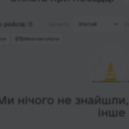
 рейсів: 0
Злотий
Валюта
С
уси
Мікроавтобуси
Ми нічого не знайшли
інше