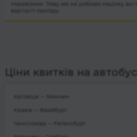
перевізник. Тому ми не робимо націнку ані 
вартості проїзду.
Ціни квитків на автобу
Катовіце — Мюнхен
Краків — Фрайбург
Ченстохова — Регенсбург
Варшава — Гамбург