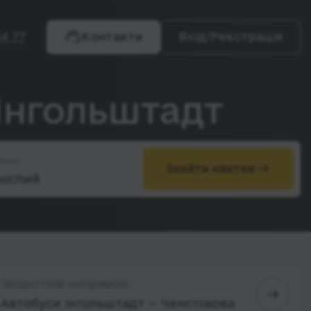
4 77
Контакти
Вхід/Реєстрація
 Інгольштадт
жири
Знайти квитки
Зворотній напрямок:
Автобуси Інгольштадт — Ченстохова