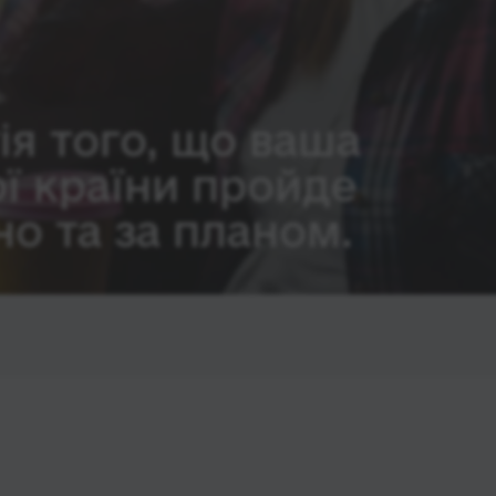
ія того, що ваша
ої країни пройде
о та за планом.