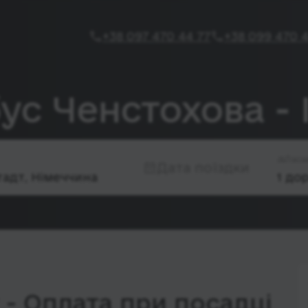
+38 097 470 44 77
+38 099 470 4
ус Ченстохова -
Паса
Дата поїздки
- Оплата при посадці