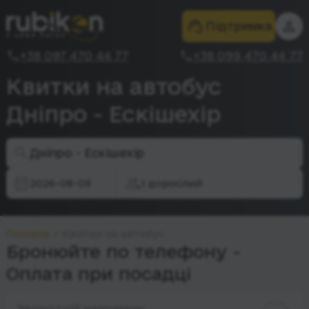
Підтримка
+38 097 470 44 77
+38 099 470 44 77
Квитки на автобус
Дніпро - Ескішехір
Дніпро - Ескішехір
2026-08-09
1 дорослий
Головна
Квитки на автобус
Бронюйте по телефону -
Оплата при посадці
Зворотній напрямок: