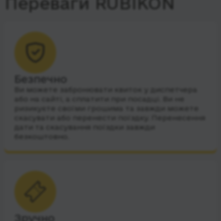
Переваги RUBIKON
Безпечно
Ви можете забронювати квиток у диспетчера
або на сайті, а сплатити при посадці. Ви не
ризикуєте своїми грошима та завжди можете
скасувати або перенести поїздку. Перенесення
дати та скасування поїздки завжди
безкоштовно.
Зручно