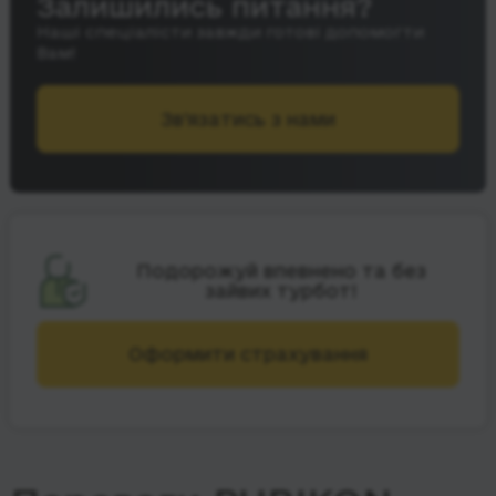
Залишились питання?
Наші спеціалісти завжди готові допомогти
Вам!
Зв’язатись з нами
Подорожуй впевнено та без
зайвих турбот!
Оформити страхування