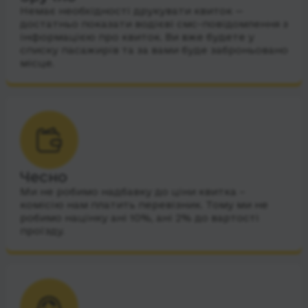
Немає необхідності друкувати квиток —
достатньо показати водієві смс-повідомлення з
інформацією про квиток. Ви вже будете у
списку пасажирів та за вами буде заброньовано
місце.
Чесно
Ми не робимо надбавку до ціни квитка –
комісію нам платить перевізник. Тому ми не
робимо націнку ані 10%, ані 2% до вартості
проїзду.