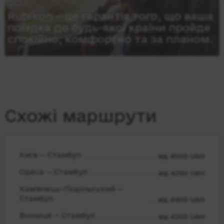
Rubikon – це гарантія того, що ваша
поїздка до будь-якої країни пройде
спокійно, комфортно та за планом.
Схожі маршрути
Київ — Стамбул
від 4000 UAH
Одеса — Стамбул
від 4200 UAH
Кам'янець-Подільський —
Стамбул
від 4400 UAH
Вінниця — Стамбул
від 4200 UAH