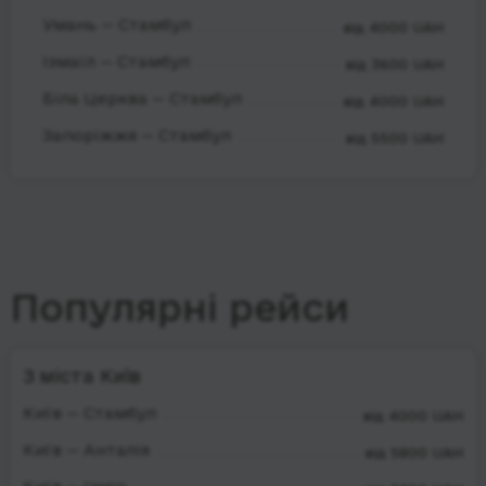
Умань — Стамбул
від 4000 UAH
Ізмаїл — Стамбул
від 3600 UAH
Біла Церква — Стамбул
від 4000 UAH
Запоріжжя — Стамбул
від 5500 UAH
Популярні рейси
З міста Київ
Київ — Стамбул
від 4000 UAH
Київ — Анталія
від 5800 UAH