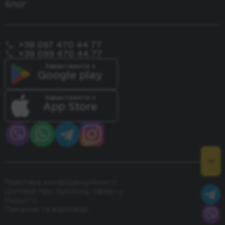
Блог
+38 097 470 44 77
+38 099 470 44 77
Завантажити з
Google play
Завантажити з
App Store
Політика конфіденційності
Договір про публічну оферту
Гарантії
Питання та відповіді