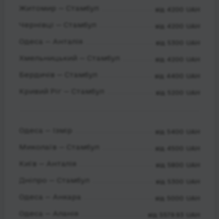
Житомир — Стамбул
від 4200 UAH
Чернівці — Стамбул
від 4200 UAH
Одеса — Анталія
від 5300 UAH
Хмельницький — Стамбул
від 4200 UAH
Бердичів — Стамбул
від 4400 UAH
Кривий Ріг — Стамбул
від 5200 UAH
Одеса — Ізмір
від 5400 UAH
Миколаїв — Стамбул
від 4500 UAH
Київ — Анталія
від 5800 UAH
Дніпро — Стамбул
від 5300 UAH
Одеса — Анкара
від 5000 UAH
Одеса — Аланія
від 5579.93 UAH