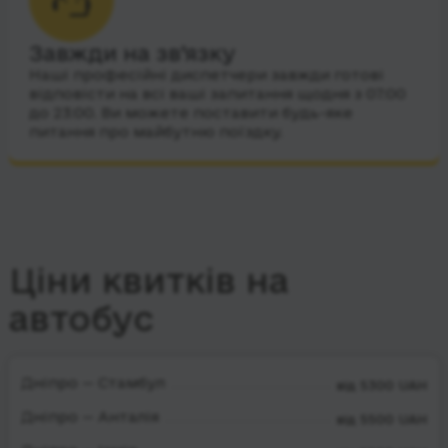
Завжди на зв’язку
Наші професійні диспетчери завжди готові
відповісти на всі ваші запитання щодня з 07:00
до 23:00. Ви можете поставити будь-яке
питання про майбутню поїздку.
Ціни квитків на
автобус
Дніпро — Стамбул
від 5300 UAH
Дніпро — Анталія
від 5500 UAH