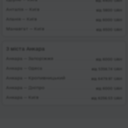
від 4400 UAH
Анталія — Київ
від 5800 UAH
Аланія — Київ
від 6000 UAH
Манавгат — Київ
від 6500 UAH
З міста Анкара
Анкара — Запоріжжя
від 6000 UAH
Анкара — Одеса
від 5356.74 UAH
Анкара — Кропивницький
від 6479.97 UAH
Анкара — Дніпро
від 6000 UAH
Анкара — Київ
від 6256.53 UAH