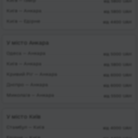
Київ — Ізмір
від 5800 UAH
Київ — Анкара
від 5800 UAH
Київ — Едірне
від 4400 UAH
У місто Анкара
Одеса — Анкара
від 5000 UAH
Київ — Анкара
від 5800 UAH
Кривий Ріг — Анкара
від 6000 UAH
Дніпро — Анкара
від 6000 UAH
Миколаїв — Анкара
від 5500 UAH
У місто Київ
Стамбул — Київ
від 4000 UAH
Едірне — Київ