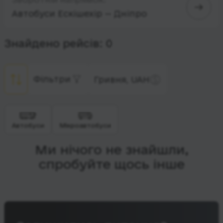
Автобуси Ескішехір — Дніпро
Знайдено рейсів: 0
Фільтри
Гривня, UAH
Автобуси
Мікроавтобуси
Ми нічого не знайшли,
спробуйте щось інше