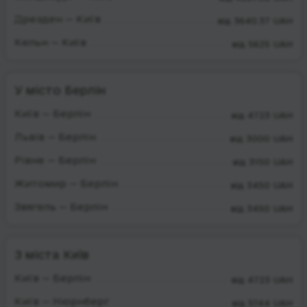
Дрезден — Київ
від 3640.37 UAH
Кельн — Київ
від 5625 UAH
У місто Берлін
Київ — Берлін
від 4723 UAH
Львів — Берлін
від 3000 UAH
Рівне — Берлін
від 3150 UAH
Житомир — Берлін
від 3450 UAH
Звягель — Берлін
від 3450 UAH
З міста Київ
Київ — Берлін
від 4723 UAH
Київ — Нюрнберг
від 5744 UAH