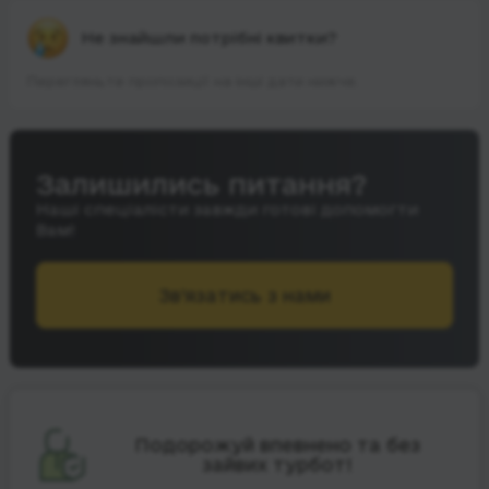
Не знайшли потрібні квитки?
Перегляньте пропозиції на інші дати нижче.
Залишились питання?
Наші спеціалісти завжди готові допомогти
Вам!
Зв’язатись з нами
Подорожуй впевнено та без
зайвих турбот!