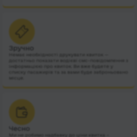
Зручно
Немає необхідності друкувати квиток —
достатньо показати водієві смс-повідомлення з
інформацією про квиток. Ви вже будете у
списку пасажирів та за вами буде заброньовано
місце.
Чесно
Ми не робимо надбавку до ціни квитка –