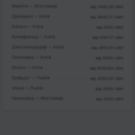
Берлін — Житомир
від 3435.28 UAH
Дрезден — Київ
від 3640.37 UAH
Кельн — Київ
від 5625 UAH
Білефельд — Київ
від 5167.17 UAH
Дюссельдорф — Київ
від 4922.19 UAH
Ганновер — Київ
від 5000 UAH
Ессен — Київ
від 5050.64 UAH
Ерфурт — Львів
від 4332.05 UAH
Ульм — Львів
від 4500 UAH
Ганновер — Житомир
від 4320 UAH