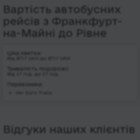
Вартість автобусних
рейсів з Франкфурт-
на-Майні до Рівне
Ціна квитка:
Від 8717 UAH до 8717 UAH
Тривалість подорожі:
Від 27 год. до 27 год.
Перевізники:
Ukr Euro Trans
Відгуки наших клієнтів