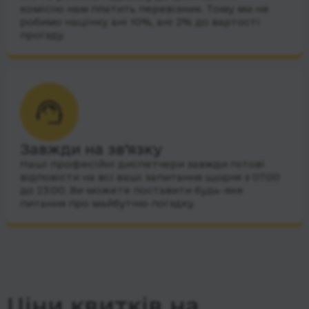
комісію нам платить перевізник. Тому ми не
робимо націнку ані 10%, ані 2% до вартості
проїзду.
Завжди на зв’язку
Наші професійні диспетчери завжди готові
відповісти на всі ваші запитання щодня з 07:00
до 23:00. Ви можете поставити будь-яке
питання про майбутню поїздку.
Ціни квитків на