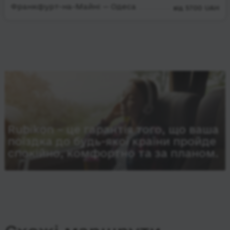
Франкфурт-на-Майні — Одеса
від 5700 UAH
Rubikon – це гарантія того, що ваша
поїздка до будь-якої країни пройде
спокійно, комфортно та за планом.