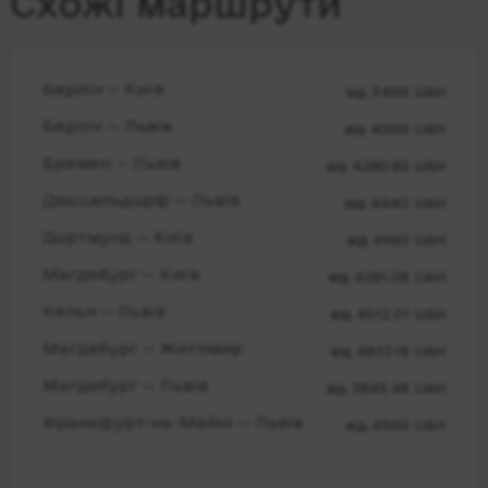
Схожі маршрути
Берлін — Київ
від 3400 UAH
Берлін — Львів
від 4000 UAH
Бремен — Львів
від 4290.82 UAH
Дюссельдорф — Львів
від 4440 UAH
Дортмунд — Київ
від 4560 UAH
Магдебург — Київ
від 4281.08 UAH
Кельн — Львів
від 4512.01 UAH
Магдебург — Житомир
від 4922.19 UAH
Магдебург — Львів
від 3845.46 UAH
Франкфурт-на-Майні — Львів
від 4500 UAH