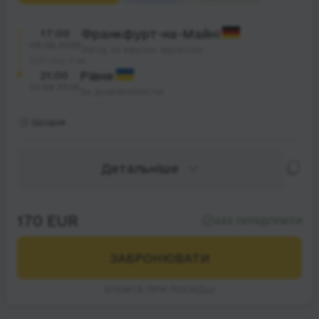
17:00
Франкфурт-на-Майні
09.08.2026
Заїзд за вашою адресою
27 год. 0 хв.
21:00
Рівне
10.08.2026
За домовленістю
Щодня
Детальніше
170 EUR
БЕЗ ПЕРЕДПЛАТИ
ЗАБРОНЮВАТИ
ОПЛАТА ПРИ ПОСАДЦІ