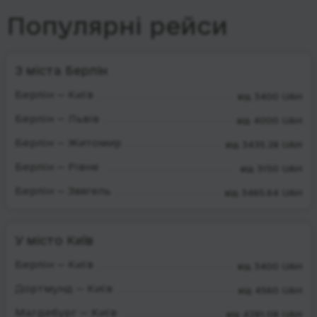
Популярні рейси
З міста Берлін
Берлін — Київ
від 3400 UAH
Берлін — Львів
від 4000 UAH
Берлін — Житомир
від 3435.28 UAH
Берлін — Рівне
від 3150 UAH
Берлін — Звягель
від 3465.64 UAH
У місто Київ
Берлін — Київ
від 3400 UAH
Дортмунд — Київ
від 4560 UAH
Магдебург — Київ
від 4281.08 UAH