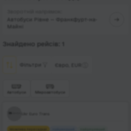
Зворотній напрямок:
Автобуси Рівне — Франкфурт-на-
Майні
Знайдено рейсів: 1
Фільтри
Євро, EUR
Автобуси
Мікроавтобуси
Ukr Euro Trans
Можлива пересадка
1
Найшвидший
Найдешевший