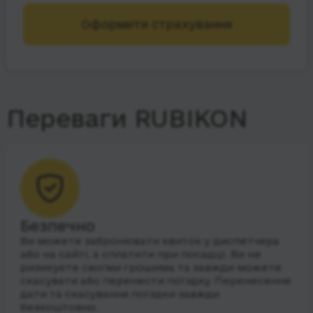
Оформити страхування
Переваги RUBIKON
Безпечно
Ви можете забронювати квиток у диспетчера
або на сайті, а сплатити при посадці. Ви не
ризикуєте своїми грошима та завжди можете
скасувати або перенести поїздку. Перенесення
дати та скасування поїздки завжди
безкоштовно.