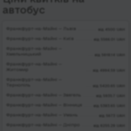
автобус
Франкфурт-на-Майні — Львів
від 4500 UAH
Франкфурт-на-Майні — Київ
від 5566.01 UAH
Франкфурт-на-Майні —
Хмельницький
від 5618.14 UAH
Франкфурт-на-Майні —
Житомир
від 4994.59 UAH
Франкфурт-на-Майні —
Тернопіль
від 5420.65 UAH
Франкфурт-на-Майні — Звягель
від 5935.7 UAH
Франкфурт-на-Майні — Вінниця
від 5383.65 UAH
Франкфурт-на-Майні — Умань
від 5673 UAH
Франкфурт-на-Майні — Дніпро
від 6255.29 UAH