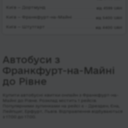
Київ — Дортмунд
від 4599 UAH
Київ — Франкфурт-на-Майні
від 5400 UAH
Київ — Штутгарт
від 4400 UAH
Автобуси з
Франкфурт-на-Майні
до Рівне
Купити автобусні квитки онлайн з Франкфурт-на-
Майні до Рівне. Розклад містить 1 рейсів.
Популярними зупинками на рейсі є - Дрезден, Єна,
Лейпциг, Ерфурт, Львів.
Відправлення відбуваються
з 17:00 до 17:00.