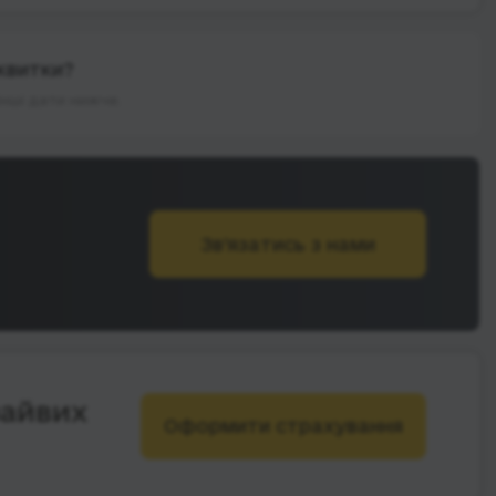
квитки?
інші дати нижче.
Зв’язатись з нами
зайвих
Оформити страхування