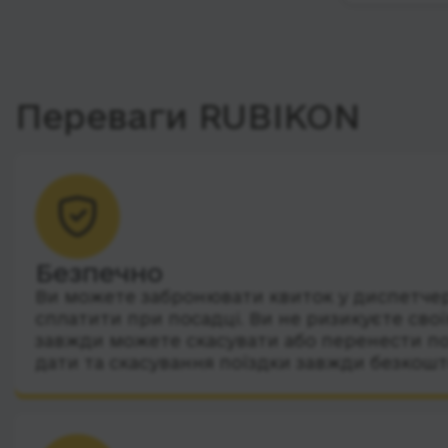
Переваги RUBIKON
Безпечно
Ви можете забронювати квиток у диспетчера
сплатити при посадці. Ви не ризикуєте сво
завжди можете скасувати або перенести по
дати та скасування поїздки завжди безкошт