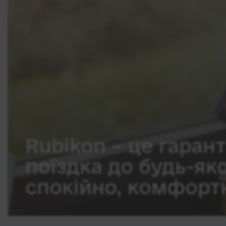
Rubikon – це гарант
поїздка до будь-як
спокійно, комфортн