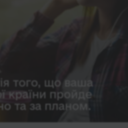
ія того, що ваша
ої країни пройде
о та за планом.