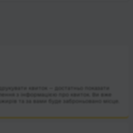
друкувати квиток — достатньо показати
лення з інформацією про квиток. Ви вже
ажирів та за вами буде заброньовано місце.