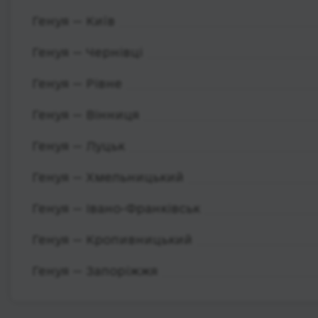
Генуя — Київ
Генуя — Чернівці
Генуя — Рівне
Генуя — Вінниця
Генуя — Луцьк
Генуя — Хмельницький
Генуя — Івано-Франківськ
Генуя — Кропивницький
Генуя — Запоріжжя