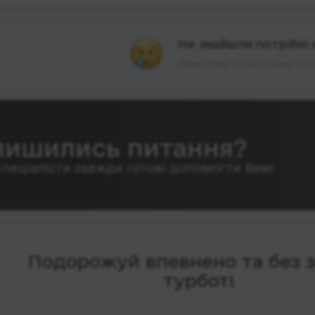
Не знайшли потрібні 
Перегляньте пропозиції на 
лишились питання?
спеціалісти завжди готові допомогти Вам!
Подорожуй впевнено та без 
турбот!