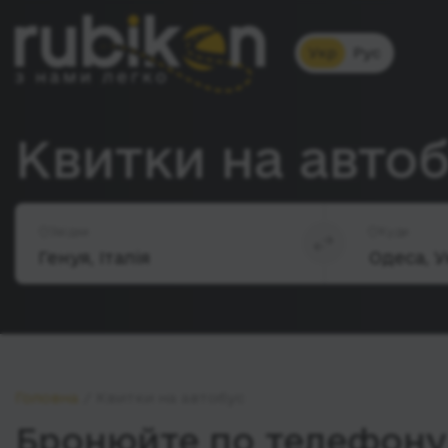
Укр
Рус
Квитки на автоб
Звідки
Куди
Головна
Квитки на автобус
Бронюйте по телефону 