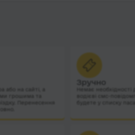
Зручно
 або на сайті, а
Немає необхідності 
їми грошима та
водієві смс-повідом
їздку. Перенесення
будете у списку пас
овно.