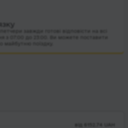
язку
петчери завжди готові відповісти на всі
я з 07:00 до 23:00. Ви можете поставити
о майбутню поїздку.
від 6152.74 UAH