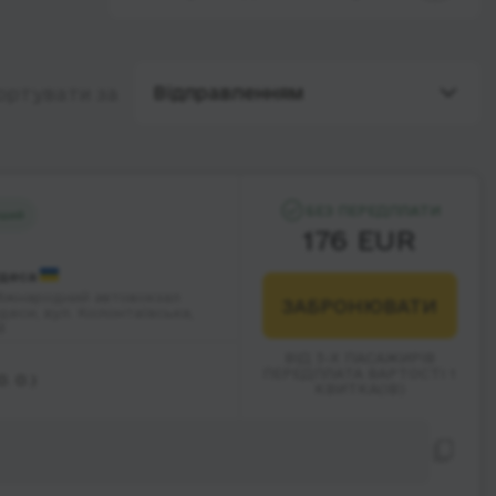
Відправленням
ортувати за
БЕЗ ПЕРЕДПЛАТИ
ший
176 EUR
деса
іжнародний автовокзал
ЗАБРОНЮВАТИ
деси, вул. Колонтаївська,
8
ВІД 3-Х ПАСАЖИРІВ
ПЕРЕДПЛАТА ВАРТОСТІ 1
. O.)
КВИТКА(ІВ)