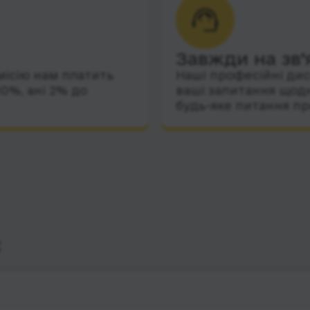
Завжди на зв’
місію нам платить
Наші професійні дис
10%, ані 2% до
ваші запитання щодн
будь-яке питання пр
с