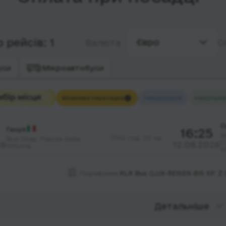
 рейсів: 1
Євро
Валюта
С
уси
Мікроавтобуси
Можлива пересадка
Найшвидший
Найдешев
О
Генуя
16:25
М
50 год. 25 хв.
Bus Stop, Piazza della
О
26
12.08.2026
Vittoria
5
Перевізник:
KLR Bus (LUX-REISEN BIS SP. Z O
Детальніше