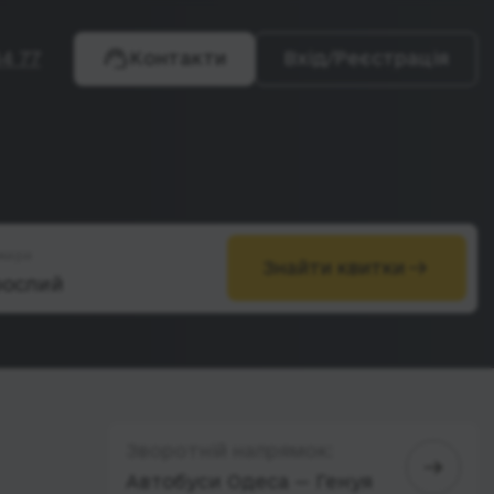
4 77
Контакти
Вхід/Реєстрація
жири
Знайти квитки
Зворотній напрямок:
Автобуси Одеса — Генуя