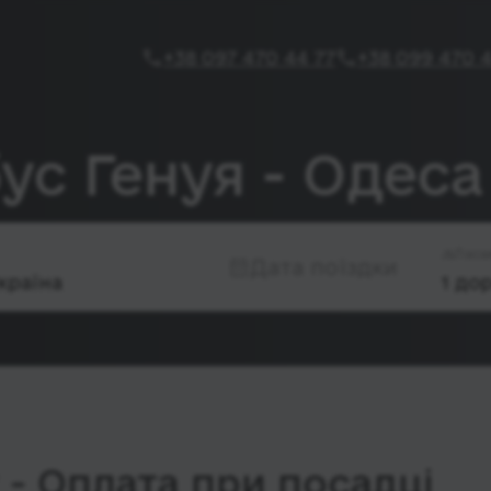
+38 097 470 44 77
+38 099 470 4
ус Генуя - Одеса
Паса
Дата поїздки
- Оплата при посадці