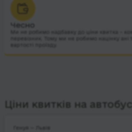
Чесно
Ми не робимо надбавку до ціни квитка – ко
перевізник. Тому ми не робимо націнку ані 
вартості проїзду.
Ціни квитків на автобу
Генуя — Львів