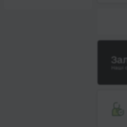
12:00 - 18:00
Wi-Fi
Після 18:00
Туалет
Розетка
Клімат-контроль
Напої
За
Індивідуальні ремені
безпеки
Наші 
Відеосистема
Аудіосистема в
автобусі
Сидіння
підвищенного
комфорту
Лежачі місця