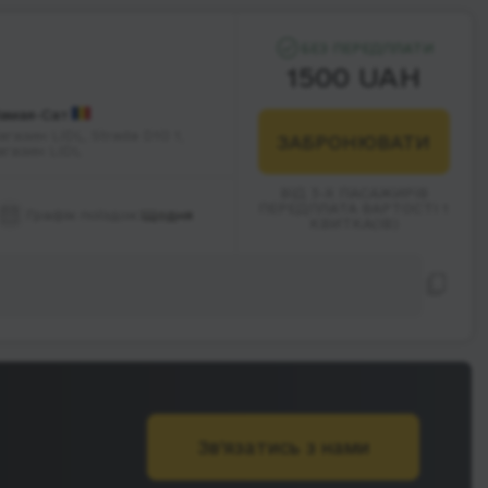
БЕЗ ПЕРЕДПЛАТИ
1500 UAH
амая-Сат
газин LIDL, Strada D10 1,
ЗАБРОНЮВАТИ
агазин LIDL
ВІД 3-Х ПАСАЖИРІВ
ПЕРЕДПЛАТА ВАРТОСТІ 1
Графік поїздок:
Щодня
КВИТКА(ІВ)
Зв’язатись з нами