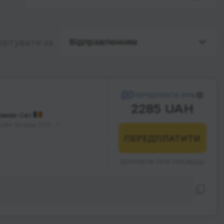
Відправленням
ортувати за
ПЕРЕДПЛАТА 30%
2285 UAH
амая-Сат
idl» Strada D10 , 1
ПЕРЕДПЛАТИТИ
ДОПЛАТА ПРИ ПОСАДЦІ