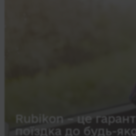
Rubikon – це гарант
поїздка до будь-як