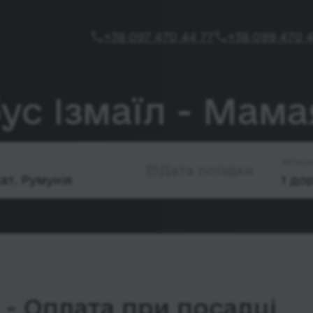
+38 097 470 44 77
+38 099 470 4
ус Ізмаїл - Мама
Паса
Дата поїздки
- Оплата при посадці