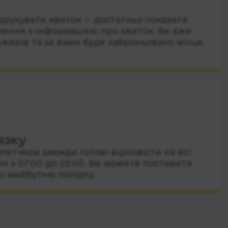
друкувати квиток — достатньо показати
лення з інформацією про квиток. Ви вже
ажирів та за вами буде заброньовано місце.
язку
петчери завжди готові відповісти на всі
я з 07:00 до 23:00. Ви можете поставити
о майбутню поїздку.