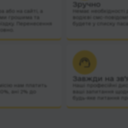
Зручно
 або на сайті, а
Немає необхідності 
їми грошима та
водієві смс-повідом
їздку. Перенесення
будете у списку пас
овно.
Завжди на зв’
місію нам платить
Наші професійні дис
10%, ані 2% до
ваші запитання щодн
будь-яке питання пр