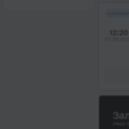
12:00 - 18:00
Wi-Fi
Після 18:00
Найшвидши
Туалет
Розетка
12:20
Клімат-контроль
07.08.20
Напої
Індивідуальні ремені
безпеки
Відеосистема
Аудіосистема в
автобусі
Сидіння
підвищенного
комфорту
За
Лежачі місця
Наші 