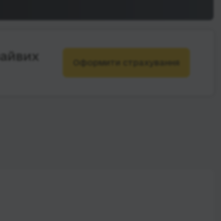
зайвих
Оформити страхування