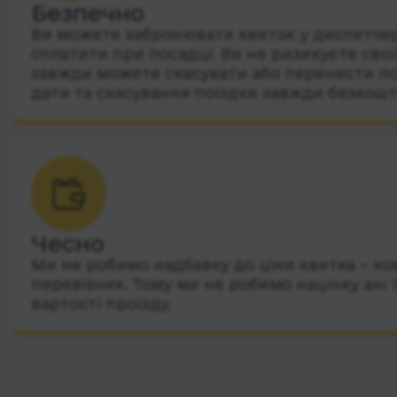
Безпечно
Ви можете забронювати квиток у диспетчера
сплатити при посадці. Ви не ризикуєте сво
завжди можете скасувати або перенести по
дати та скасування поїздки завжди безкошт
Чесно
Ми не робимо надбавку до ціни квитка – ко
перевізник. Тому ми не робимо націнку ані 
вартості проїзду.