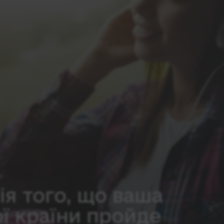
ія того, що ваша
ої країни пройде