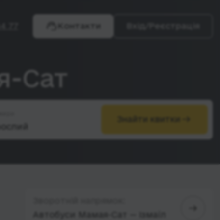
4 77
Контакти
Вхід/Реєстрація
я-Сат
жири
Знайти квитки
Зворотній напрямок:
Автобуси Мамая-Сат — Ізмаїл