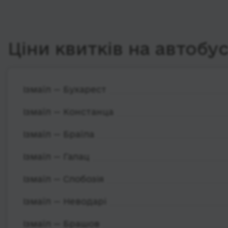
Ціни квитків на автобу
Ізмаїл — Бухарест
Ізмаїл — Констанца
Ізмаїл — Браїла
Ізмаїл — Галац
Ізмаїл — Слобозія
Ізмаїл — Неводарі
Ізмаїл — Брашов