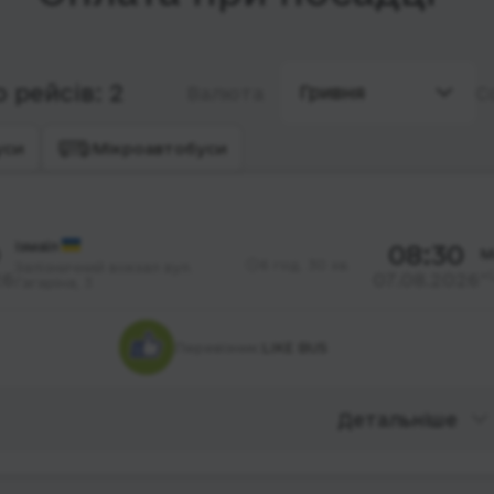
 рейсів: 2
Гривня
Валюта
С
уси
Мікроавтобуси
Ізмаїл
08:30
М
6 год. 30 хв.
Залізничний вокзал вул.
«L
26
07.08.2026
Гагаріна, 3
Перевізник:
LIKE BUS
Детальніше