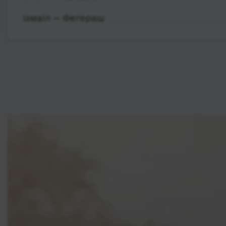
Ізмаїл — Фегераш