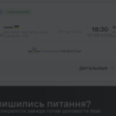
й
Найдешевший
Ізмаїл
18:30
М
6 год. 10 хв.
АЗС WOG, АЗС WOG, пр-кт
Ма
26
07.08.2026
Суворова, 378
м
Перевізник:
UkrBusTour
Детальніше
лишились питання?
спеціалісти завжди готові допомогти Вам!