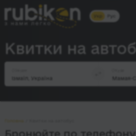
Укр
Рус
Квитки на автоб
Звідки
Куди
Головна
Квитки на автобус
Бронюйте по телефону 