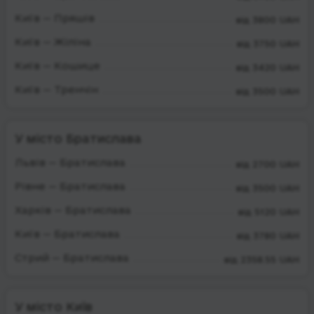
Київ — Пряшів
від 3800 UAH
Київ — Жіліна
від 3750 UAH
Київ — Кошице
від 3420 UAH
Київ — Тренчін
від 3500 UAH
У місто Братислава
Львів — Братислава
від 2700 UAH
Рівне — Братислава
від 3500 UAH
Харків — Братислава
від 5120 UAH
Київ — Братислава
від 3780 UAH
Стрий — Братислава
від 2358.55 UAH
У місто Київ