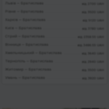
Львів — Братислава
від 2700 UAH
Рівне — Братислава
від 3500 UAH
Харків — Братислава
від 5120 UAH
Київ — Братислава
від 3780 UAH
Стрий — Братислава
від 2358.55 UAH
Вінниця — Братислава
від 3486.55 UAH
Хмельницький — Братислава
від 3640 UAH
Тернопіль — Братислава
від 2940 UAH
Житомир — Братислава
від 3500 UAH
Умань — Братислава
від 3920 UAH