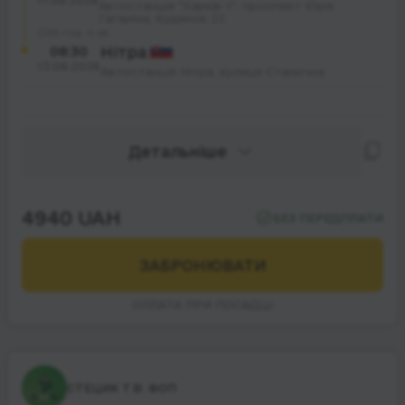
11.08.2026
Автостанція "Харків-1", проспект Юрія
Гагаріна; будинок 22
35 год. 0 хв.
08:30
Нітра
13.08.2026
Автостанція Нітра, вулиця Станична
Детальніше
4940 UAH
БЕЗ ПЕРЕДПЛАТИ
ЗАБРОНЮВАТИ
ОПЛАТА ПРИ ПОСАДЦІ
СТЕЦИК Т.В. ФОП