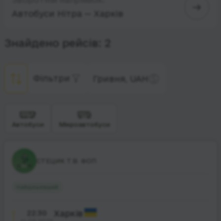
Автобуси Нітра — Харків
Знайдено рейсів: 2
Фільтри
Гривня, UAH
Автобуси
Мікроавтобуси
СТЕЦИК Т.В. ФОП
Найдешевший
22:30
Харків