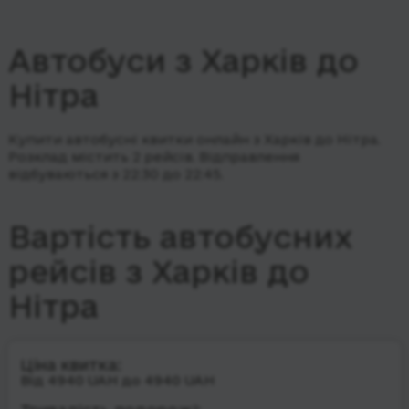
Автобуси з Харків до
Нітра
Купити автобусні квитки онлайн з Харків до Нітра.
Розклад містить 2 рейсів.
Відправлення
відбуваються з 22:30 до 22:45.
Вартість автобусних
рейсів з Харків до
Нітра
Ціна квитка:
Від 4940 UAH до 4940 UAH