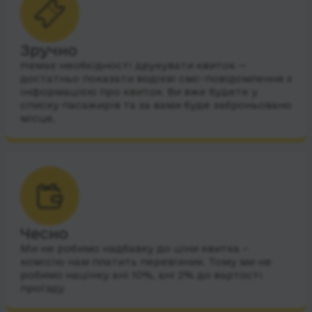
Зручно
Немає необхідності друкувати квиток —
достатньо показати водієві смс-повідомлення з
інформацією про квиток. Ви вже будете у
списку пасажирів та за вами буде заброньовано
місце.
Чесно
Ми не робимо надбавку до ціни квитка –
комісію нам платить перевізник. Тому ми не
робимо націнку ані 10%, ані 2% до вартості
проїзду.