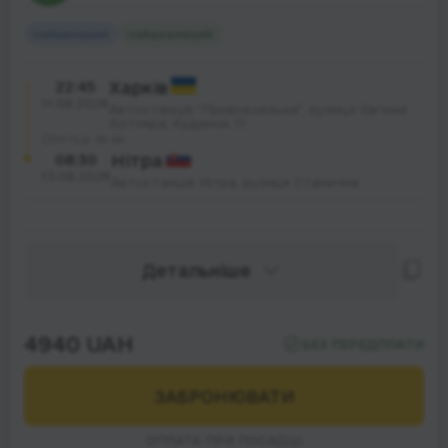
Найшвидший
Найдешевший
22:45
Харків
11.08.2026
Автостанція "Привокзальна", вулиця Євгена
Котляра; будинок 11
34 год. 45 хв.
08:30
Нітра
13.08.2026
Автостанція Нітра, вулиця Станична
Детальніше
4940 UAH
БЕЗ ПЕРЕДПЛАТИ
ЗАБРОНЮВАТИ
ОПЛАТА ПРИ ПОСАДЦІ