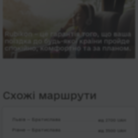
Rubikon – це гарантія того, що ваша
поїздка до будь-якої країни пройде
спокійно, комфортно та за планом.
Схожі маршрути
Львів — Братислава
від 2700 UAH
Рівне — Братислава
від 3500 UAH