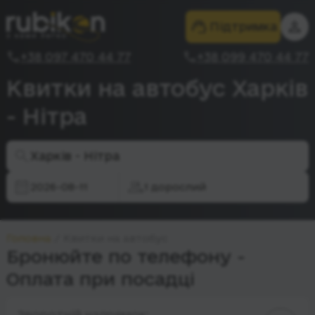
Підтримка
+38 097 470 44 77
+38 099 470 44 77
Квитки на автобус Харків
- Нітра
Харків - Нітра
2026-08-11
1 дорослий
Головна
Квитки на автобус
Бронюйте по телефону -
Оплата при посадці
Зворотній напрямок: