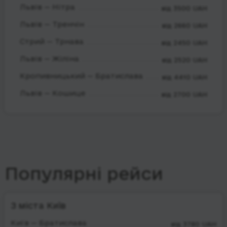
Львів — Нітра
від 3500 UAH
Львів — Тренчін
від 2660 UAH
Стрий — Трнава
від 2450 UAH
Львів — Жіліна
від 2520 UAH
Кропивницький — Братислава
від 4410 UAH
Львів — Кошице
від 2700 UAH
Популярні рейси
З міста Київ
Київ — Братислава
від 3780 UAH