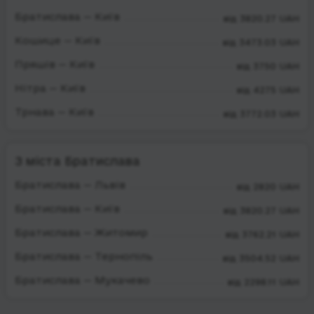
Братислава — Київ
від 3820.27 UAH
Кошице — Київ
від 3473.03 UAH
Пряшів — Київ
від 3750 UAH
Нітра — Київ
від 4275 UAH
Трнава — Київ
від 3772.03 UAH
З міста Братислава
Братислава — Львів
від 2820 UAH
Братислава — Київ
від 3820.27 UAH
Братислава — Житомир
від 3762.21 UAH
Братислава — Тернопіль
від 3504.52 UAH
Братислава — Мукачево
від 2298.11 UAH