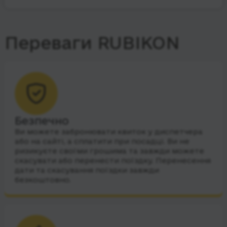
Переваги RUBIKON
Безпечно
Ви можете забронювати квиток у диспетчера
або на сайті, а сплатити при посадці. Ви не
ризикуєте своїми грошима та завжди можете
скасувати або перенести поїздку. Перенесення
дати та скасування поїздки завжди
безкоштовно.