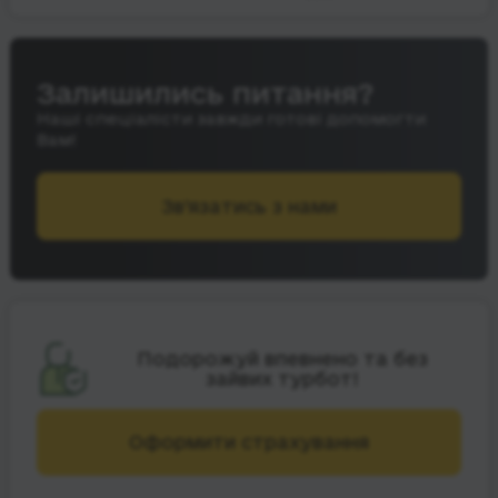
Залишились питання?
Наші спеціалісти завжди готові допомогти
Вам!
Зв’язатись з нами
Подорожуй впевнено та без
зайвих турбот!
Оформити страхування