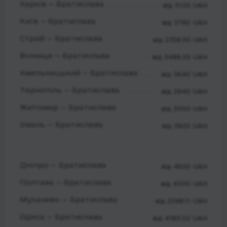
Харків — Братислава
від 5120 UAH
Київ — Братислава
від 3780 UAH
Стрий — Братислава
від 2358.55 UAH
Вінниця — Братислава
від 3486.55 UAH
Хмельницький — Братислава
від 3640 UAH
Тернопіль — Братислава
від 2940 UAH
Житомир — Братислава
від 3500 UAH
Умань — Братислава
від 3920 UAH
Дніпро — Братислава
від 4620 UAH
Полтава — Братислава
від 4200 UAH
Мукачево — Братислава
від 2298.11 UAH
Одеса — Братислава
від 4183.02 UAH