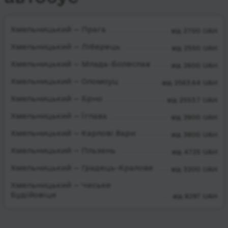
Хмельницький — Прага
від 2700 UAH
Хмельницький — Ліберець
від 2550 UAH
Хмельницький — Млада-Болеслав
від 2600 UAH
Хмельницький — Оломоуц
від 2563.64 UAH
Хмельницький — Брно
від 2553.7 UAH
Хмельницький — Їглава
від 3900 UAH
Хмельницький — Карлові Вари
від 3800 UAH
Хмельницький — Пльзень
від 4725 UAH
Хмельницький — Градець-Кралове
від 3200 UAH
Хмельницький — Чеське
Будійовіце
від 8297 UAH