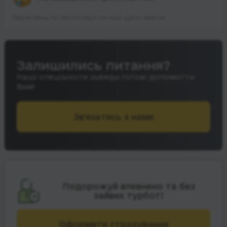
Перегляньте пропозиції на інші дати нижче.
Залишились питання?
Наші спеціалісти завжди готові допомогти
Вам!
Зв’язатись з нами
Подорожуй впевнено та без
зайвих турбот!
Оформити страхування