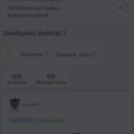
Автобуси Острава —
Хмельницький
Знайдено рейсів: 1
Фільтри
Гривня, UAH
Автобуси
Мікроавтобуси
Leo-Bus
Найшвидший
Найдешевший