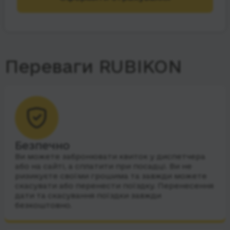
Переваги RUBIKON
Безпечно
Ви можете забронювати квиток у диспетчера
або на сайті, а сплатити при посадці. Ви не
ризикуєте своїми грошима та завжди можете
скасувати або перенести поїздку. Перенесення
дати та скасування поїздки завжди
безкоштовно.