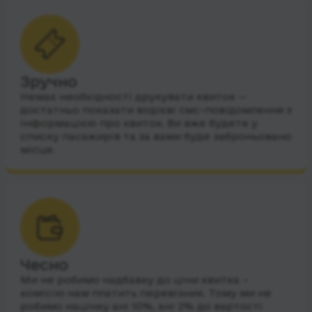
Зручно
Немає необхідності друкувати квиток —
достатньо показати водієві смс-повідомлення з
інформацією про квиток. Ви вже будете у
списку пасажирів та за вами буде заброньовано
місце.
Чесно
Ми не робимо надбавку до ціни квитка –
комісію нам платить перевізник. Тому ми не
робимо націнку ані 10%, ані 2% до вартості