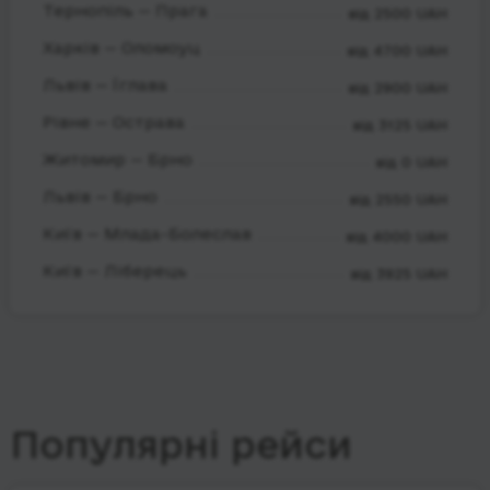
Тернопіль — Прага
від 2500 UAH
Харків — Оломоуц
від 4700 UAH
Львів — Їглава
від 2900 UAH
Рівне — Острава
від 3125 UAH
Житомир — Брно
від 0 UAH
Львів — Брно
від 2550 UAH
Київ — Млада-Болеслав
від 4000 UAH
Київ — Ліберець
від 3925 UAH
Популярні рейси