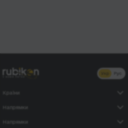
Укр
Рус
Країни
Україна
Напрямки
Німеччина
Київ - Кишинів
Напрямки
Польща