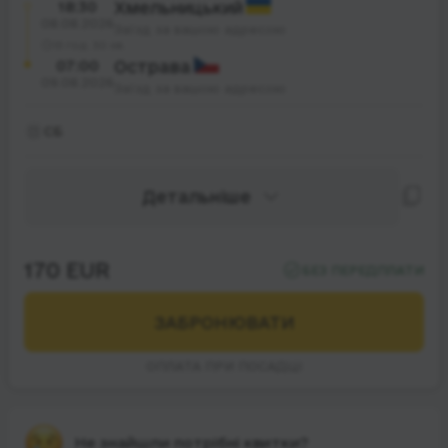
18:30
Хмельницький
08.08.2026
Заїзд за вашою адресою
13 год. 30 хв.
07:00
Острава
09.08.2026
Заїзд за вашою адресою
СБ
Детальніше
170 EUR
БЕЗ ПЕРЕДПЛАТИ
ЗАБРОНЮВАТИ
ОПЛАТА ПРИ ПОСАДЦІ
Не знайшли потрібні квитки?