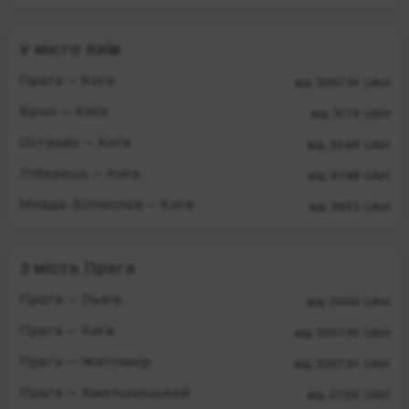
У місто Київ
Прага — Київ
від 3057.91 UAH
Брно — Київ
від 3179 UAH
Острава — Київ
від 3048 UAH
Ліберець — Київ
від 4798 UAH
Млада-Болеслав — Київ
від 3933 UAH
З міста Прага
Прага — Львів
від 2500 UAH
Прага — Київ
від 3057.91 UAH
Прага — Житомир
від 3057.91 UAH
Прага — Хмельницький
від 2700 UAH