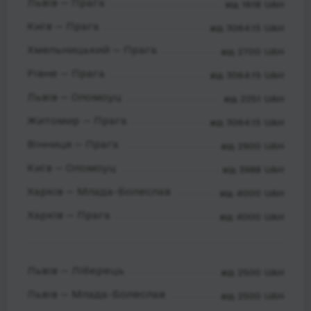
Львів — Прага
від 1618 UAH
Київ — Прага
від 3064.15 UAH
Хмельницький — Прага
від 2700 UAH
Рівне — Прага
від 3064.15 UAH
Львів — Оломоуц
від 2251 UAH
Житомир — Прага
від 3064.15 UAH
Вінниця — Прага
від 2900 UAH
Київ — Оломоуц
від 3988 UAH
Харків — Млада-Болеслав
від 4000 UAH
Харків — Прага
від 4000 UAH
Львів — Ліберець
від 2500 UAH
Львів — Млада-Болеслав
від 2500 UAH