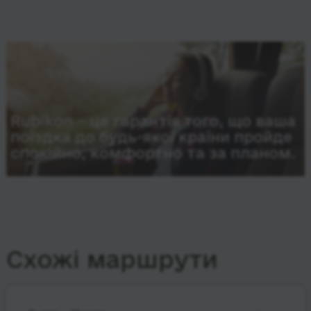
Rubikon – це гарантія того, що ваша
поїздка до будь-якої країни пройде
спокійно, комфортно та за планом.
Схожі маршрути