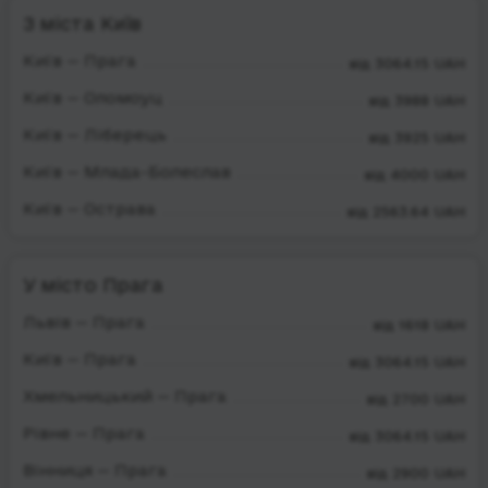
З міста Київ
Київ — Прага
від 3064.15 UAH
Київ — Оломоуц
від 3988 UAH
Київ — Ліберець
від 3925 UAH
Київ — Млада-Болеслав
від 4000 UAH
Київ — Острава
від 2563.64 UAH
У місто Прага
Львів — Прага
від 1618 UAH
Київ — Прага
від 3064.15 UAH
Хмельницький — Прага
від 2700 UAH
Рівне — Прага
від 3064.15 UAH
Вінниця — Прага
від 2900 UAH