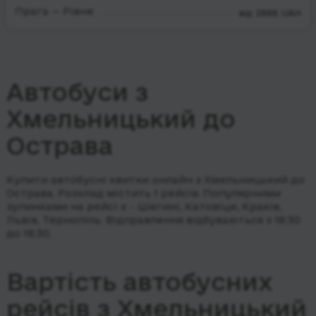
Прага — Рівне
від 2888 UAH
Автобуси з
Хмельницький до
Острава
Купити автобусні квитки онлайн з Хмельницький до
Острава. Розклад містить 1 рейсів.
Популярними
зупинками на рейсі є - Шегині, Катовіце, Краків,
Львів, Тернопіль.
Відправлення відбуваються з 18:30
до 18:30.
Вартість автобусних
рейсів з Хмельницький