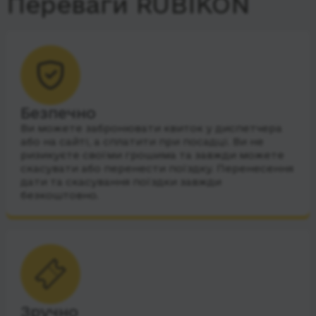
Переваги RUBIKON
Безпечно
Ви можете забронювати квиток у диспетчера
або на сайті, а сплатити при посадці. Ви не
ризикуєте своїми грошима та завжди можете
скасувати або перенести поїздку. Перенесення
дати та скасування поїздки завжди
безкоштовно.
Зручно