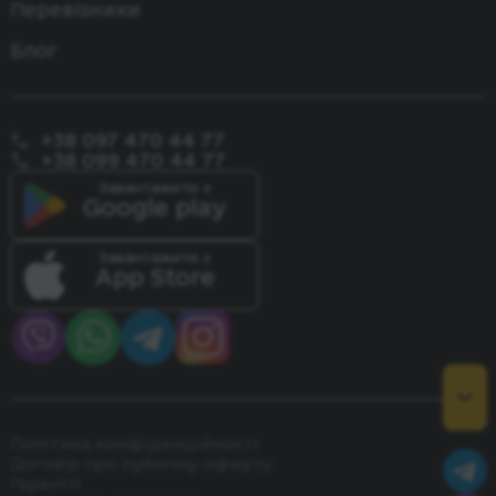
Перевізники
Блог
+38 097 470 44 77
+38 099 470 44 77
Завантажити з
Google play
Завантажити з
App Store
Політика конфіденційності
Договір про публічну оферту
Гарантії