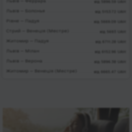
Львів — Феррара
від 5896.59 UAH
Львів — Болонья
від 5153.72 UAH
Рівне — Падуя
від 5669.09 UAH
Стрий — Венеція (Местре)
від 5693 UAH
Житомир — Падуя
від 6711.28 UAH
Львів — Мілан
від 6152.96 UAH
Львів — Верона
від 5896.38 UAH
Житомир — Венеція (Местре)
від 6665.47 UAH