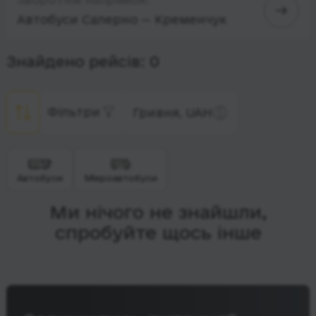
Автобуси Салерно — Кременчук
Знайдено рейсів: 0
Фільтри
Гривня, UAH
Автобуси
Мікроавтобуси
Ми нічого не знайшли,
спробуйте щось інше