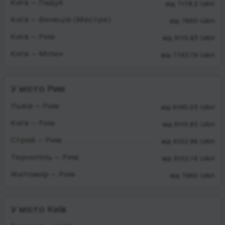
Київ — Падуя
від 7178.2 UAH
Київ — Венеція (Местре)
від 7660 UAH
Київ — Рим
від 6115.83 UAH
Київ — Мілан
від 7743.79 UAH
У місто Рим
Львів — Рим
від 6195.03 UAH
Київ — Рим
від 6115.83 UAH
Стрий — Рим
від 6152.96 UAH
Тернопіль — Рим
від 6152.74 UAH
Житомир — Рим
від 7665 UAH
У місто Київ