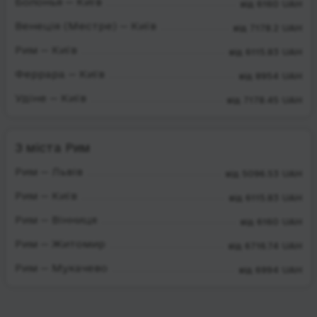
Болонья — Київ
від 6160 UAH
Венеція (Местре) — Київ
від 7178.2 UAH
Рим — Київ
від 6115.83 UAH
Феррара — Київ
від 8954 UAH
Удіне — Київ
від 7178.45 UAH
З міста Рим
Рим — Львів
від 5096.53 UAH
Рим — Київ
від 6115.83 UAH
Рим — Вінниця
від 6160 UAH
Рим — Житомир
від 6716.74 UAH
Рим — Мукачево
від 6994 UAH