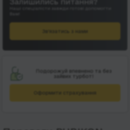
Залишились питання?
Наші спеціалісти завжди готові допомогти
Вам!
Зв’язатись з нами
Подорожуй впевнено та без
зайвих турбот!
Оформити страхування