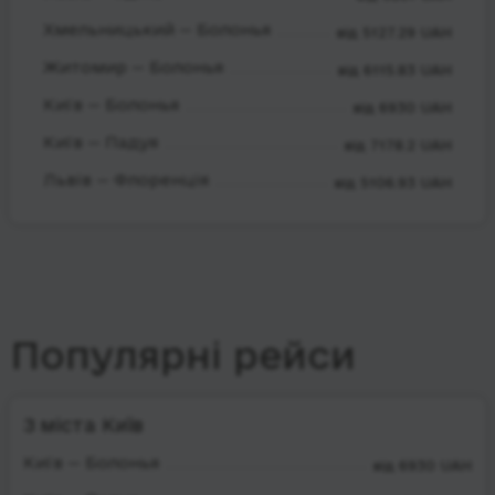
Хмельницький — Болонья
від 5127.29 UAH
Житомир — Болонья
від 6115.83 UAH
Київ — Болонья
від 6930 UAH
Київ — Падуя
від 7178.2 UAH
Львів — Флоренція
від 5106.93 UAH
Популярні рейси
З міста Київ
Київ — Болонья
від 6930 UAH