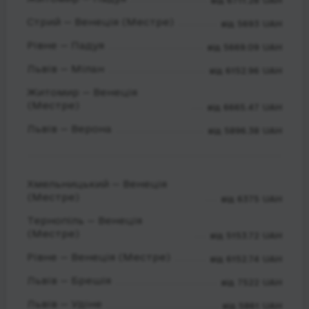
від 6711.28 UAH
Стрий — Венеція (Местре)
від 5693 UAH
Рівне — Падуя
від 5669.09 UAH
Львів — Мілан
від 6152.96 UAH
Житомир — Венеція
(Местре)
від 6665.47 UAH
Львів — Верона
від 5896.38 UAH
Хмельницький — Венеція
(Местре)
від 6375 UAH
Тернопіль — Венеція
(Местре)
від 5153.72 UAH
Рівне — Венеція (Местре)
від 6152.74 UAH
Львів — Брешія
від 7522 UAH
Львів — Удіне
від 5861 UAH