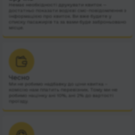
Немає необхідності друкувати квиток —
достатньо показати водієві смс-повідомлення з
інформацією про квиток. Ви вже будете у
списку пасажирів та за вами буде заброньовано
місце.
Чесно
Ми не робимо надбавку до ціни квитка –
комісію нам платить перевізник. Тому ми не
робимо націнку ані 10%, ані 2% до вартості
проїзду.