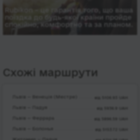
Rubikon – це гарантія того, що ваша
поїздка до будь-якої країни пройде
спокійно, комфортно та за планом.
Схожі маршрути
Львів — Венеція (Местре)
від 5106.93 UAH
Львів — Падуя
від 5936.9 UAH
Львів — Феррара
від 5896.59 UAH
Львів — Болонья
від 5153.72 UAH
Житомир — Падуя