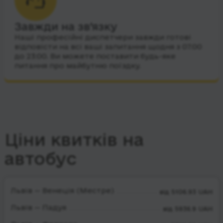
Завжди на зв’язку
Наші професійні диспетчери завжди готові
відповісти на всі ваші запитання щодня з 07:00
до 23:00. Ви можете поставити будь-яке
питання про майбутню поїздку.
Ціни квитків на
автобус
Львів — Венеція (Местре)
від 5106.93 UAH
Львів — Падуя
від 5936.9 UAH