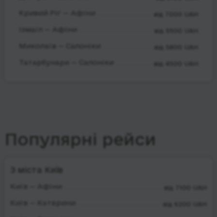
Кривий Ріг — Афіни
від 7000 UAH
Ізмаїл — Афіни
від 5500 UAH
Миколаїв — Салоніки
від 5800 UAH
Татарбунари — Салоніки
від 4500 UAH
Популярні рейси
З міста Київ
Київ — Афіни
від 7100 UAH
Київ — Катерини
від 6200 UAH