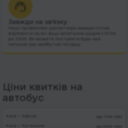
Завжди на зв’язку
Наші професійні диспетчери завжди готові
відповісти на всі ваші запитання щодня з 07:00
до 23:00. Ви можете поставити будь-яке
питання про майбутню поїздку.
Ціни квитків на
автобус
Київ — Афіни
від 7100 UAH
Київ — Катерини
від 6200 UAH