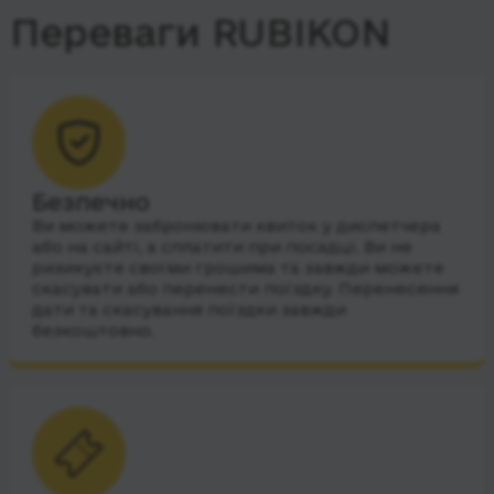
Переваги RUBIKON
Безпечно
Ви можете забронювати квиток у диспетчера
або на сайті, а сплатити при посадці. Ви не
ризикуєте своїми грошима та завжди можете
скасувати або перенести поїздку. Перенесення
дати та скасування поїздки завжди
безкоштовно.