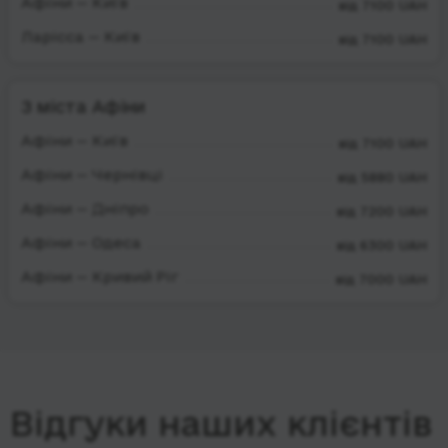
Афіни — Київ
від 7100 UAH
Ларісса — Київ
від 7100 UAH
З міста Афіни
Афіни — Київ
від 7100 UAH
Афіни — Чернівці
від 5880 UAH
Афіни — Дніпро
від 7200 UAH
Афіни — Одеса
від 6300 UAH
Афіни — Кривий Ріг
від 7000 UAH
Відгуки наших клієнтів