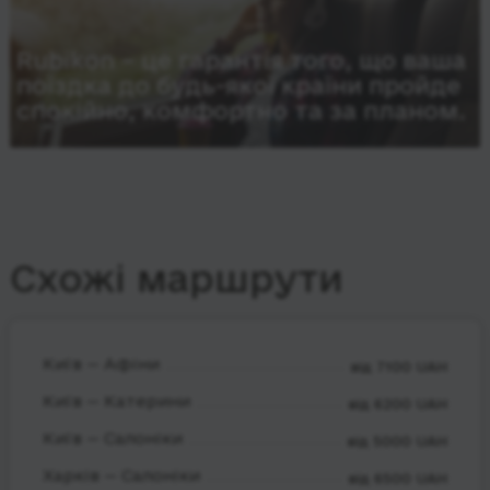
Rubikon – це гарантія того, що ваша
поїздка до будь-якої країни пройде
спокійно, комфортно та за планом.
Схожі маршрути
Київ — Афіни
від 7100 UAH
Київ — Катерини
від 6200 UAH
Київ — Салоніки
від 5000 UAH
Харків — Салоніки
від 6500 UAH