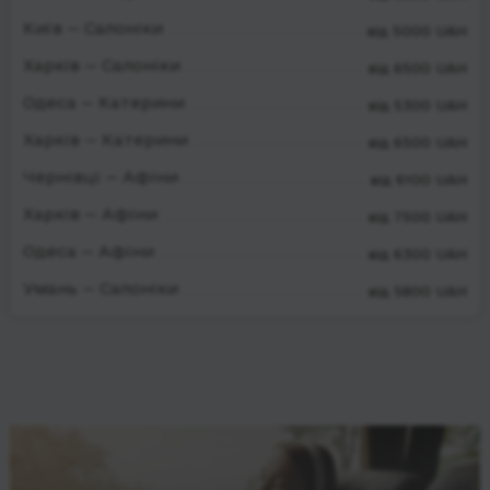
Київ — Салоніки
від 5000 UAH
Харків — Салоніки
від 6500 UAH
Одеса — Катерини
від 5300 UAH
Харків — Катерини
від 6500 UAH
Чернівці — Афіни
від 6100 UAH
Харків — Афіни
від 7500 UAH
Одеса — Афіни
від 6300 UAH
Умань — Салоніки
від 5800 UAH