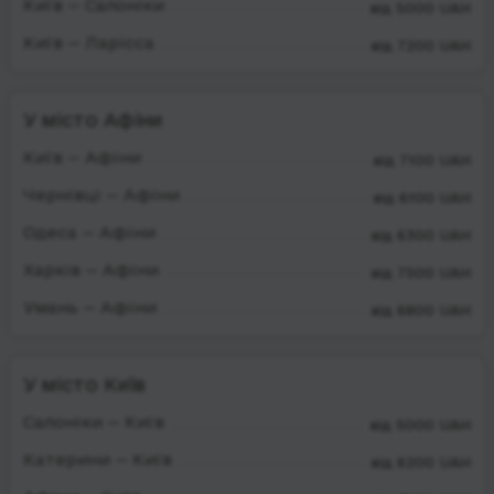
Київ — Салоніки
від 5000 UAH
Київ — Ларісса
від 7200 UAH
У місто Афіни
Київ — Афіни
від 7100 UAH
Чернівці — Афіни
від 6100 UAH
Одеса — Афіни
від 6300 UAH
Харків — Афіни
від 7500 UAH
Умань — Афіни
від 6800 UAH
У місто Київ
Салоніки — Київ
від 5000 UAH
Катерини — Київ
від 6200 UAH