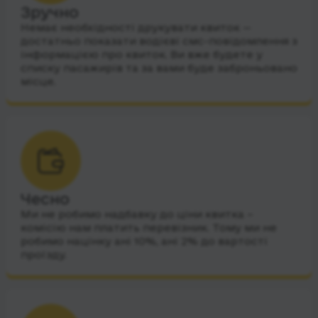
Зручно
Немає необхідності друкувати квиток —
достатньо показати водієві смс-повідомлення з
інформацією про квиток. Ви вже будете у
списку пасажирів та за вами буде заброньовано
місце.
Чесно
Ми не робимо надбавку до ціни квитка –
комісію нам платить перевізник. Тому ми не
робимо націнку ані 10%, ані 2% до вартості
проїзду.