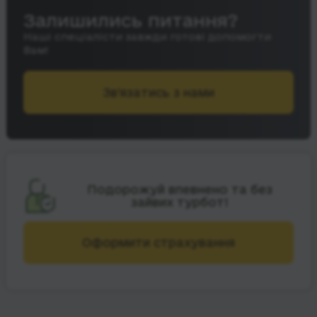
Залишились питання?
Наші спеціалісти завжди готові допомогти
Вам!
Зв’язатись з нами
Подорожуй впевнено та без
зайвих турбот!
Оформити страхування