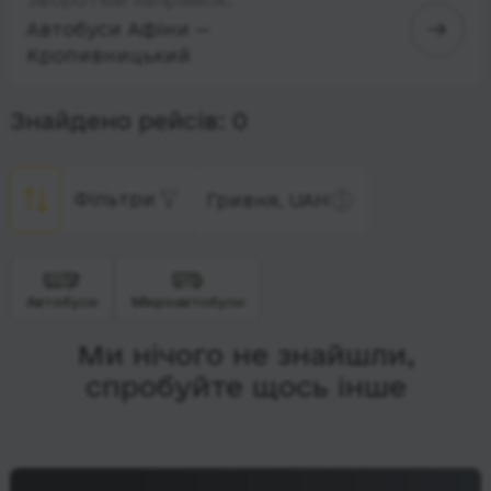
Автобуси Афіни —
Кропивницький
Знайдено рейсів: 0
Фільтри
Гривня, UAH
Автобуси
Мікроавтобуси
Ми нічого не знайшли,
спробуйте щось інше