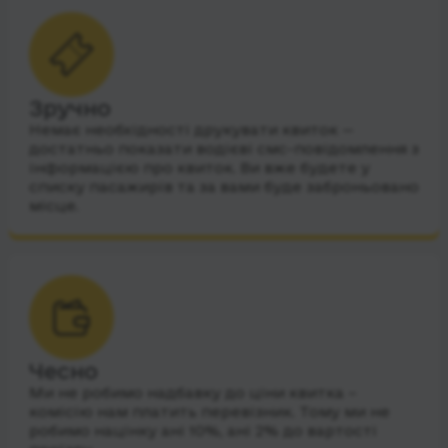
Зручно
Немає необхідності друкувати квиток —
достатньо показати водієві смс-повідомлення з
інформацією про квиток. Ви вже будете у
списку пасажирів та за вами буде заброньовано
місце.
Чесно
Ми не робимо надбавку до ціни квитка –
комісію нам платить перевізник. Тому ми не
робимо націнку ані 10%, ані 2% до вартості