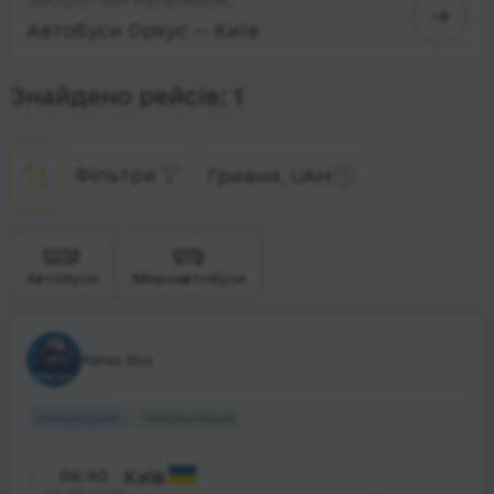
Автобуси Орхус — Київ
Знайдено рейсів: 1
Фільтри
Гривня, UAH
Автобуси
Мікроавтобуси
Relax.Bus
Найшвидший
Найдешевший
06:40
Київ