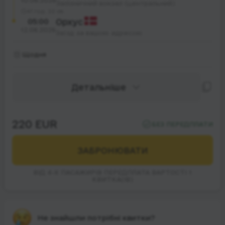
10.08.2026
Залізничний вокзал (центральний)
47 год. 20 хв.
05:00
Орхус
12.08.2026
Заїзд за вашою адресою
Щодня
Детальніше
220 EUR
БЕЗ ПЕРЕДПЛАТИ
ЗАБРОНЮВАТИ
ВІД 4-Х ПАСАЖИРІВ ПЕРЕДПЛАТА ВАРТОСТІ 1
КВИТКА(ІВ)
Не знайшли потрібні квитки?