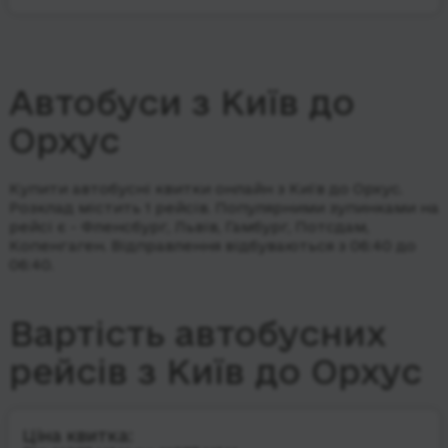
Автобуси з Київ до
Орхус
Купити автобусні квитки онлайн з Київ до Орхус.
Розклад містить 1 рейсів.
Популярними зупинками на
рейсі є - Фленсбург, Львів, Гамбург, Потсдам,
Копенгаген.
Відправлення відбуваються з 06:40 до
06:40.
Вартість автобусних
рейсів з Київ до Орхус
Ціна квитка: