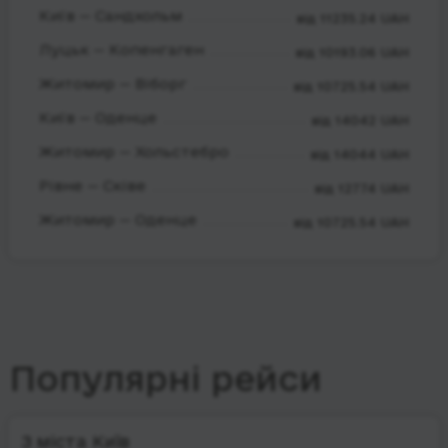
Київ — Сандхольм
від 11235.24 UAH
Луцьк — Копенгаген
від 10193.06 UAH
Житомир — Віборг
від 10725.54 UAH
Київ — Оденце
від 14042 UAH
Житомир — Хольстебро
від 14044 UAH
Рівне — Сківе
від 12774 UAH
Житомир — Оденце
від 10725.54 UAH
Популярні рейси
З міста Київ