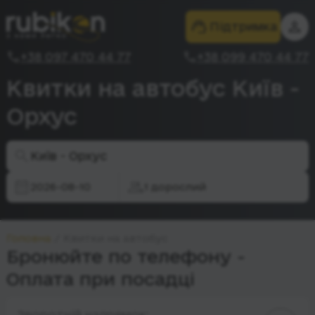
Підтримка
+38 097 470 44 77
+38 099 470 44 77
Квитки на автобус Київ -
Орхус
Київ - Орхус
2026-08-10
1 дорослий
Головна
Квитки на автобус
Бронюйте по телефону -
Оплата при посадці
Зворотній напрямок: