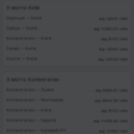
У місто Київ
Оденце — Київ
від 14041 UAH
Орхус — Київ
від 11280.03 UAH
Копенгаген — Київ
від 9702 UAH
Сківе — Київ
від 14041 UAH
Кьоге — Київ
від 14044 UAH
З міста Копенгаген
Копенгаген — Львів
від 8980.97 UAH
Копенгаген — Житомир
від 9844.39 UAH
Копенгаген — Київ
від 9702 UAH
Копенгаген — Харків
від 11458.48 UAH
Копенгаген — Кривий Ріг
від 12495 UAH