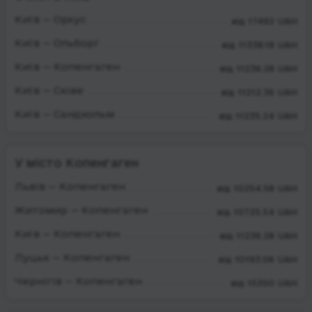
Київ — Орхус
від 17492 UAH
Київ — Ольборг
від 11338.18 UAH
Київ — Копенгаген
від 11236.28 UAH
Київ — Сківе
від 11212.36 UAH
Київ — Сандхольм
від 11235.24 UAH
У місто Копенгаген
Львів — Копенгаген
від 10254.58 UAH
Житомир — Копенгаген
від 10725.54 UAH
Київ — Копенгаген
від 11236.28 UAH
Луцьк — Копенгаген
від 10193.06 UAH
Чернігів — Копенгаген
від 15350 UAH