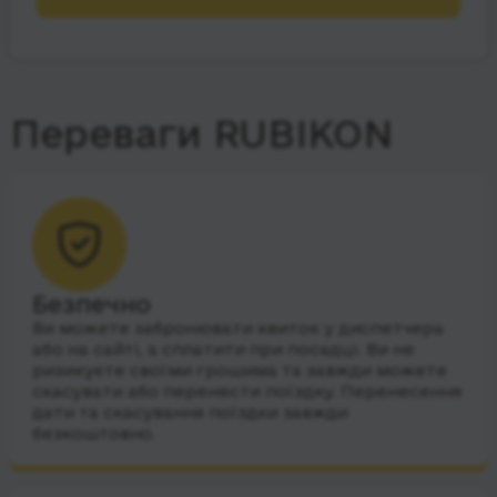
Переваги RUBIKON
Безпечно
Ви можете забронювати квиток у диспетчера
або на сайті, а сплатити при посадці. Ви не
ризикуєте своїми грошима та завжди можете
скасувати або перенести поїздку. Перенесення
дати та скасування поїздки завжди
безкоштовно.