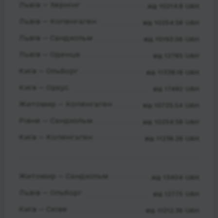
Львів — Хернінг
від 10214.8 UAH
Львів — Копенгаген
від 10254.58 UAH
Львів — Сандхольм
від 10193.06 UAH
Львів — Оденце
від 12765 UAH
Київ — Ольборг
від 11338.18 UAH
Київ — Орхус
від 17492 UAH
Житомир — Копенгаген
від 10725.54 UAH
Рівне — Сандхольм
від 10254.58 UAH
Київ — Копенгаген
від 11236.28 UAH
Житомир — Сандхольм
від 13404 UAH
Львів — Ольборг
від 12775 UAH
Київ — Сківе
від 11212.36 UAH