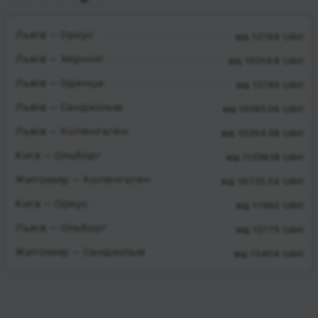
Львів — Орхус
від 12764 UAH
Львів — Хернінг
від 10214.8 UAH
Львів — Оденце
від 12765 UAH
Львів — Сандхольм
від 10193.06 UAH
Львів — Копенгаген
від 10254.58 UAH
Київ — Ольборг
від 11338.18 UAH
Житомир — Копенгаген
від 10725.54 UAH
Київ — Орхус
від 17492 UAH
Львів — Ольборг
від 12775 UAH
Житомир — Сандхольм
від 13404 UAH