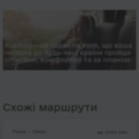
Rubikon – це гарантія того, що ваша
поїздка до будь-якої країни пройде
спокійно, комфортно та за планом.
Схожі маршрути
Львів — Орхус
від 12764 UAH