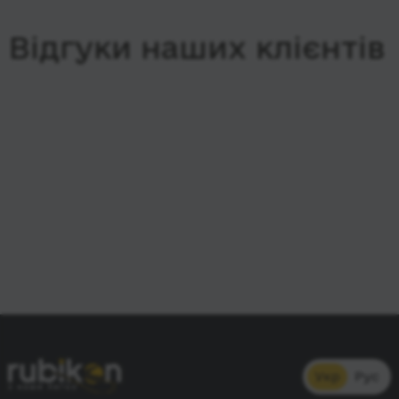
Відгуки наших клієнтів
Укр
Рус