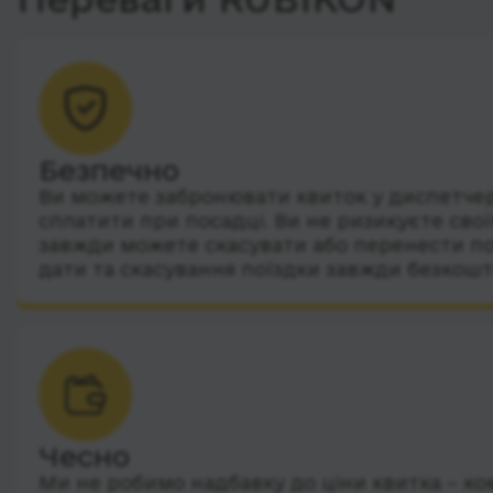
Безпечно
Ви можете забронювати квиток у диспетчера
сплатити при посадці. Ви не ризикуєте сво
завжди можете скасувати або перенести по
дати та скасування поїздки завжди безкошт
Чесно
Ми не робимо надбавку до ціни квитка – ко