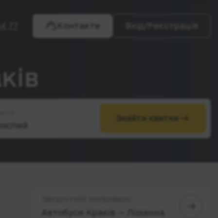
4 77
Контакти
Вхід/Реєстрація
ків
жири
Знайти квитки
Зворотній напрямок:
Автобуси Краків — Лозанна