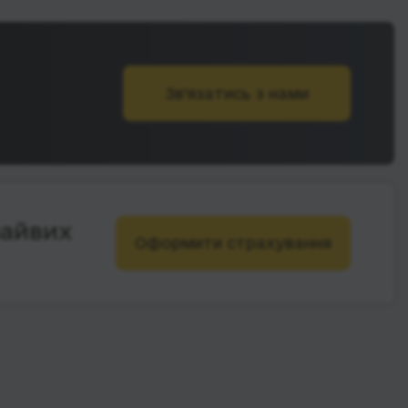
Зв’язатись з нами
зайвих
Оформити страхування