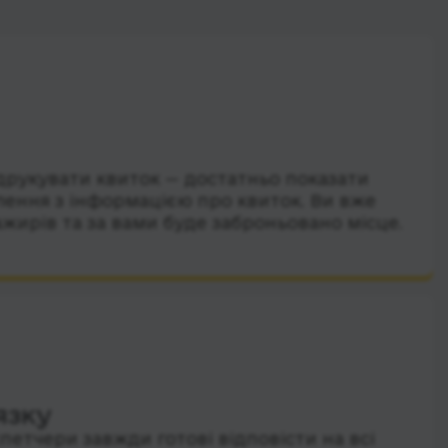
друкувати квиток — достатньо показати
лення з інформацією про квиток. Ви вже
ажирів та за вами буде заброньовано місце.
язку
петчери завжди готові відповісти на всі