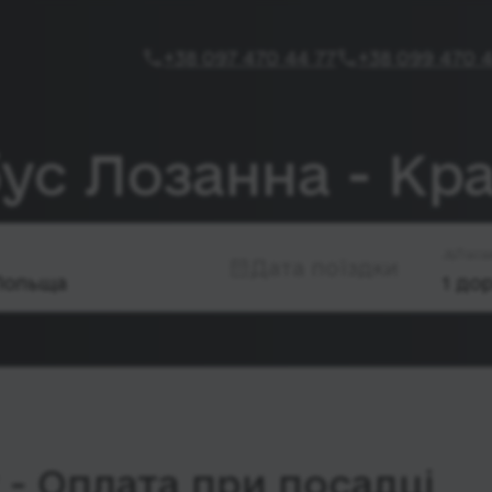
+38 097 470 44 77
+38 099 470 4
ус Лозанна - Кра
Паса
Дата поїздки
- Оплата при посадці