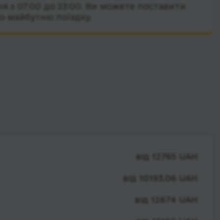
я з 07:00 до 23:00. Ви можете поставити
о майбутню поїздку.
від 12765 UAH
від 10193.06 UAH
від 12674 UAH