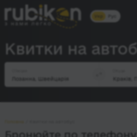
Укр
Рус
Квитки на автоб
Звідки
Куди
Головна
Квитки на автобус
Бронюйте по телефону 