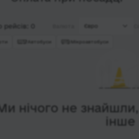
 рейсів: 0
Євро
Валюта
С
рти
Автобуси
Мікроавтобуси
Ми нічого не знайшли
інше