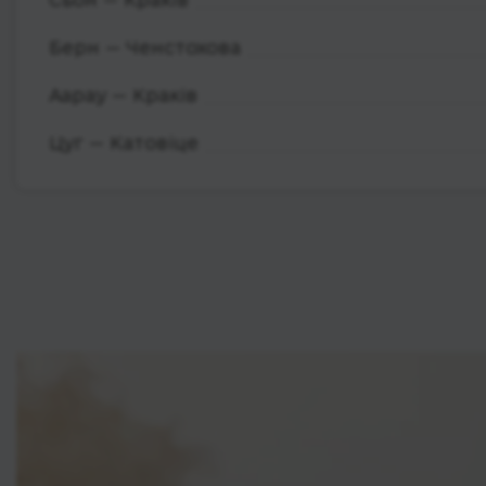
Берн — Ченстохова
Аарау — Краків
Цуг — Катовіце