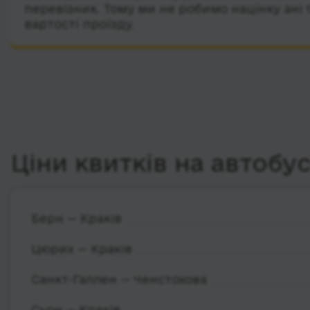
перевізник. Тому ми не робимо націнку ані 
вартості проїзду.
Ціни квитків на автобу
Берн — Краків
Цюрих — Краків
Санкт-Галлен — Ченстохова
Сьон — Краків