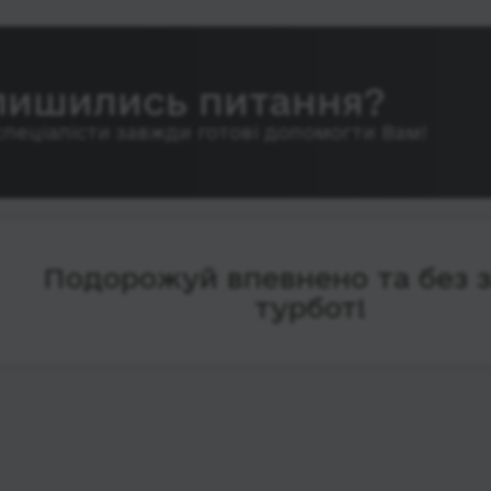
лишились питання?
спеціалісти завжди готові допомогти Вам!
Подорожуй впевнено та без 
турбот!