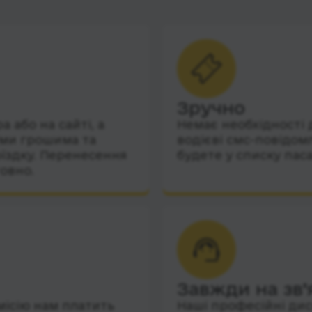
Зручно
 або на сайті, а
Немає необхідності 
їми грошима та
водієві смс-повідом
їздку. Перенесення
будете у списку пас
овно.
Завжди на зв’
місію нам платить
Наші професійні дис