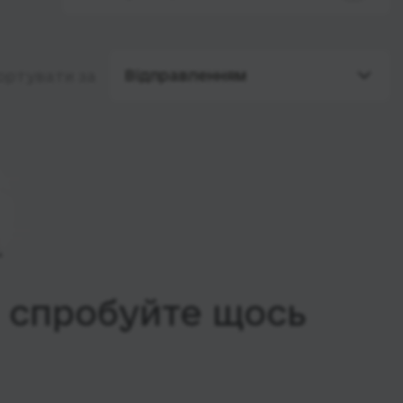
Відправленням
ортувати за
, спробуйте щось