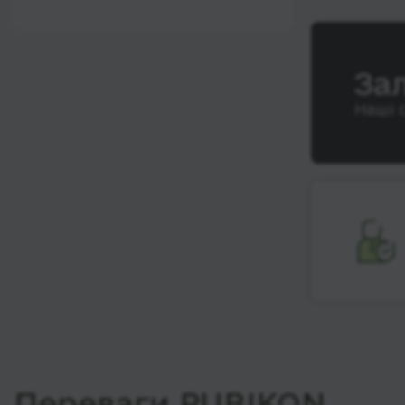
12:00 - 18:00
Wi-Fi
Після 18:00
Туалет
За
Розетка
Наші 
Клімат-контроль
Напої
Індивідуальні ремені
безпеки
Відеосистема
Аудіосистема в
автобусі
Сидіння
підвищенного
комфорту
Лежачі місця
Переваги RUBIKON