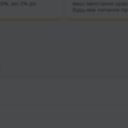
10%, ані 2% до
ваші запитання щодн
будь-яке питання пр
с