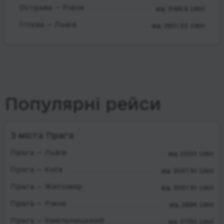
Острава — Рівне
від 3166.8 UAH
Їглава — Львів
від 2851.53 UAH
Популярні рейси
З міста Прага
Прага — Львів
від 2500 UAH
Прага — Київ
від 3057.91 UAH
Прага — Житомир
від 3057.91 UAH
Прага — Рівне
від 2888 UAH
Прага — Хмельницький
від 2700 UAH