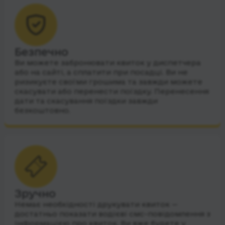
Безпечно
Ви можете забронювати квиток у диспетчера
або на сайті, а сплатити при посадці. Ви не
ризикуєте своїми грошима та завжди можете
скасувати або перенести поїздку. Перенесення
дати та скасування поїздки завжди
безкоштовно.
Зручно
Немає необхідності друкувати квиток —
достатньо показати водієві смс-повідомлення з
інформацією про квиток. Ви вже будете у