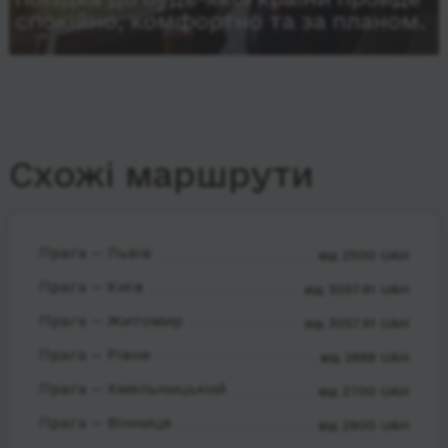
спокійно, комфортно та за планом.
Схожі маршрути
Прага — Львів
від 2500 UAH
Прага — Київ
від 3057.91 UAH
Прага — Житомир
від 3057.91 UAH
Прага — Рівне
від 2888 UAH
Прага — Хмельницький
від 2700 UAH
Прага — Вінниця
від 2900 UAH