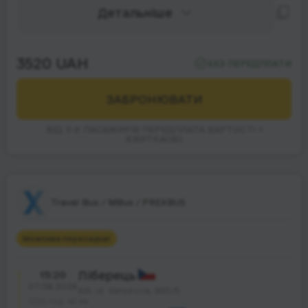
Детальніше
3520 UAH
БЕЗ ПЕРЕДПЛАТИ
ЗАБРОНЮВАТИ
ВІД 3-Х ПАСАЖИРІВ ПЕРЕДПЛАТА ВАРТОСТІ 1
КВИТКА(ІВ)
Travel Bus / MBus / PREXBUS
Можлива пересадка
1
15:20
Ліберець
07.08.2026
AN, ul. Vanurova, 885/5
20 год. 40 хв.