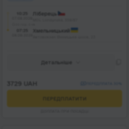
10:25
Ліберець
07.08.2026
MOL Londýnská, 598/87
20 год. 0 хв.
07:25
Хмельницький
08.08.2026
Автовокзал Вінницьке шосе, 23
Детальніше
3729 UAH
ПЕРЕДПЛАТА 30%
ПЕРЕДПЛАТИТИ
ДОПЛАТА ПРИ ПОСАДЦІ