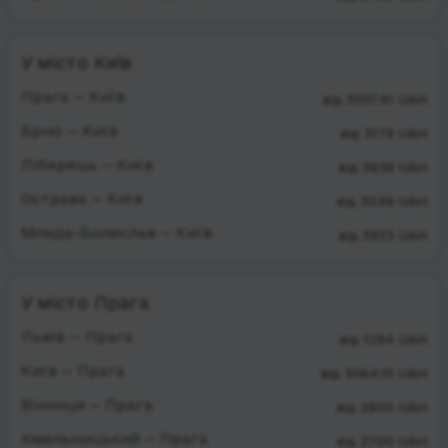
У місто Київ
Прага — Київ
від 3057.91 UAH
Брно — Київ
від 3179 UAH
Ліберець — Київ
від 3838 UAH
Острава — Київ
від 3048 UAH
Млада-Болеслав — Київ
від 3933 UAH
У місто Прага
Львів — Прага
від 1294 UAH
Київ — Прага
від 3064.15 UAH
Вінниця — Прага
від 2900 UAH
Хмельницький — Прага
від 2700 UAH