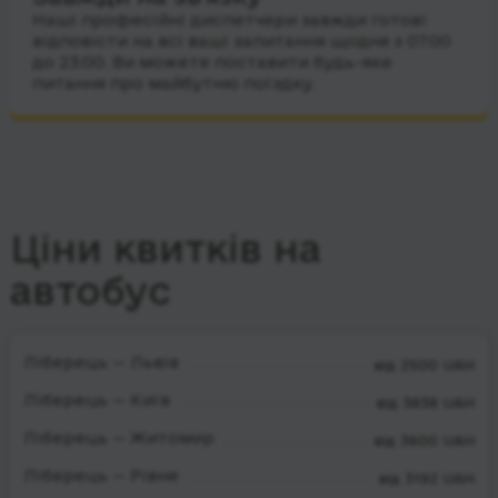
Наші професійні диспетчери завжди готові
відповісти на всі ваші запитання щодня з 07:00
до 23:00. Ви можете поставити будь-яке
питання про майбутню поїздку.
Ціни квитків на
автобус
Ліберець — Львів
від 2500 UAH
Ліберець — Київ
від 3838 UAH
Ліберець — Житомир
від 3600 UAH
Ліберець — Рівне
від 3192 UAH