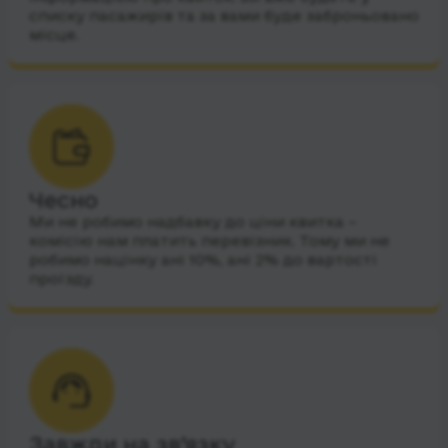
списку пасажирів та за вами буде заброньовано
місце.
Чесно
Ми не робимо надбавку до ціни квитка –
комісію нам платить перевізник. Тому ми не
робимо націнку ані 10%, ані 2% до вартості
проїзду.
Завжди на зв’язку