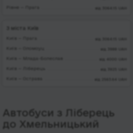
Рівне — Прага
від 3064.15 UAH
З міста Київ
Київ — Прага
від 3064.15 UAH
Київ — Оломоуц
від 3988 UAH
Київ — Млада-Болеслав
від 4000 UAH
Київ — Ліберець
від 3925 UAH
Київ — Острава
від 2563.64 UAH
Автобуси з Ліберець
до Хмельницький