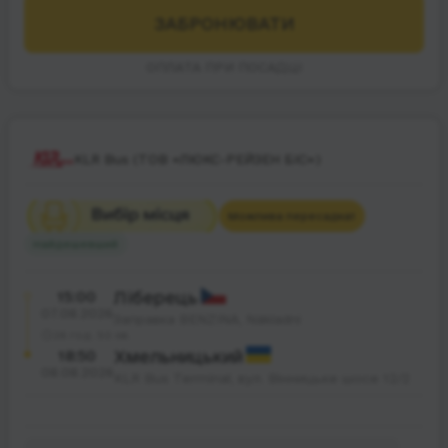
ЗАБРОНЮВАТИ
ОПЛАТА ПРИ ПОСАДЦІ
KLR Bus (ТОВ «ЛЮКС-РЕЙЗЕН БІС»)
Можлива пересадка
1
Найдешевший
15:00
Ліберець
07.08.2026
Заправка BENZINA, Nákladní
26 год. 50 хв.
18:50
Хмельницький
08.08.2026
KLR Bus Terminal, вул. Вінницьке шосе 12/2