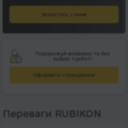
Зв’язатись з нами
Подорожуй впевнено та без
зайвих турбот!
Оформити страхування
Переваги RUBIKON