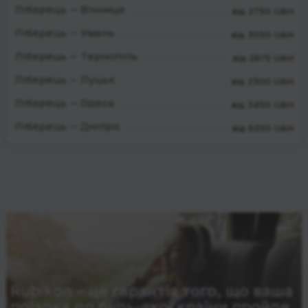
Ліберець — Вінниця
від 2750 UAH
Ліберець — Умань
від 3050 UAH
Ліберець — Тернопіль
від 2875 UAH
Ліберець — Луцьк
від 2300 UAH
Ліберець — Одеса
від 3450 UAH
Ліберець — Дніпро
від 6250 UAH
Rubikon – це гарантія того, що ваша
поїздка до будь-якої країни пройде