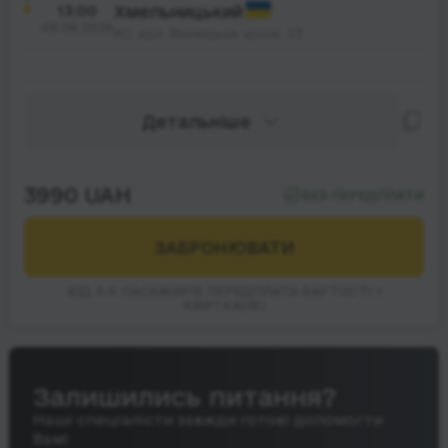
13:00
Хмельницький
08.08.2026
АС, вул. Вінницьке шосе, 23
Детальніше
3990 UAH
БЕЗ ПЕРЕДПЛАТИ
ЗАБРОНЮВАТИ
ВІД 3-Х ПАСАЖИРІВ ПЕРЕДПЛАТА ВАРТОСТІ 1
КВИТКА(ІВ)
Залишились питання?
Наші спеціалісти завжди готові допомогти
Вам!