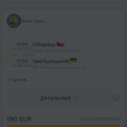
Дейлі-Транс
13:00
Ліберець
07.08.2026
Заїзд за вашою адресою
27 год. 0 хв.
17:00
Хмельницький
08.08.2026
АВ, Вінницьке шосе вул. 23
Щодня
Детальніше
190 EUR
БЕЗ ПЕРЕДПЛАТИ