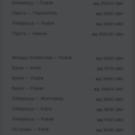
Оломоуц — Львів
від 2541.6 UAH
Прага — Тернопіль
від 2500 UAH
Ліберець — Львів
від 2500 UAH
Прага — Умань
від 3057.91 UAH
Млада-Болеслав — Львів
від 2500 UAH
Брно — Київ
від 3179 UAH
Брно — Львів
від 3000 UAH
Брно — Рівне
від 3166.8 UAH
Ліберець — Житомир
від 3600 UAH
Ліберець — Київ
від 3838 UAH
Ліберець — Рівне
від 3192 UAH
Острава — Київ
від 3048 UAH