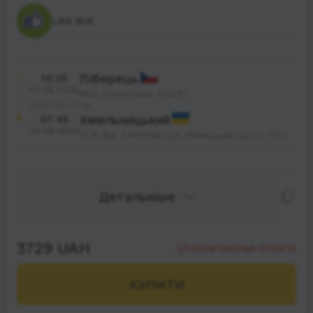
LIKE BUS
10:25
Ліберець
07.08.2026
MOL Londýnská, 598/87
20 год. 20 хв.
07:45
Хмельницький
08.08.2026
KLR Bus Terminal вул. Вінницьке шосе, 12/2
Детальніше
3729 UAH
ОБОВ’ЯЗКОВА ОПЛАТА
КУПИТИ