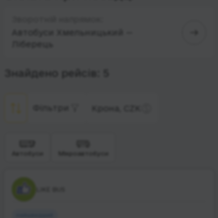
Зворотній напрямок:
Автобуси Хмельницький —
Ліберець
Знайдено рейсів: 5
Фільтри
Крона, CZK
Автобуси
Мікроавтобуси
LIKE BUS
Найшвидший