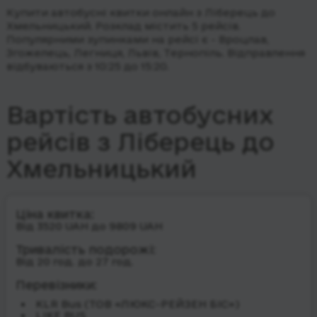
Купити автобусні квитки онлайн з Ліберець до
Хмельницький. Розклад містить 5 рейсів.
Популярними зупинками на рейсі є - Вроцлав,
Згожелець, Легниця, Львів, Тернопіль.
Відправлення
відбуваються з 10:25 до 15:20.
Вартість автобусних
рейсів з Ліберець до
Хмельницький
Ціна квитка:
Від 3520 UAH до 9809 UAH
Тривалість подорожі:
Від 20 год. до 27 год.
Перевізники:
KLR Bus (ТОВ «ЛЮКС-РЕЙЗЕН БІС»)
LIKE BUS