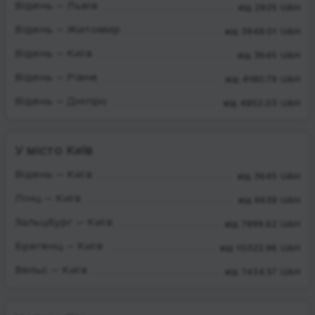
Відень — Львів
від 2925 UAH
Відень — Житомир
від 3948.01 UAH
Відень — Київ
від 3645 UAH
Відень — Рівне
від 4180.79 UAH
Відень — Дніпро
від 4852.03 UAH
У місто Київ
Відень — Київ
від 3645 UAH
Лінц — Київ
від 6639 UAH
Зальцбург — Київ
від 7899.62 UAH
Брегенц — Київ
від 10322.96 UAH
Вельс — Київ
від 7434.57 UAH