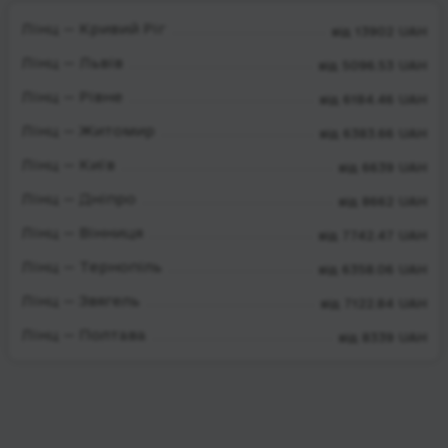
Лінц — Кривий Ріг
від 13902 UAH
Лінц — Львів
від 5096.53 UAH
Лінц — Рівне
від 6184.46 UAH
Лінц — Житомир
від 6383.66 UAH
Лінц — Київ
від 6639 UAH
Лінц — Дніпро
від 8662 UAH
Лінц — Вінниця
від 7742.47 UAH
Лінц — Тернопіль
від 6358.06 UAH
Лінц — Звягель
від 7122.84 UAH
Лінц — Полтава
від 8339 UAH