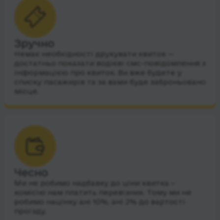
Зручно
Немає необхідності друкувати квиток —
достатньо показати водієві смс-повідомлення з
інформацією про квиток. Ви вже будете у
списку пасажирів та за вами буде заброньовано
місце.
Чесно
Ми не робимо надбавку до ціни квитка –
комісію нам платить перевізник. Тому ми не
робимо націнку ані 10%, ані 2% до вартості
проїзду.