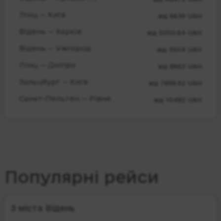
Лінц — Київ
від 6639 UAH
Відень — Харків
від 5050.64 UAH
Відень — Ужгород
від 3504 UAH
Лінц — Дніпро
від 8662 UAH
Зальцбург — Київ
від 7899.62 UAH
Санкт-Пельтен — Рівне
від 10482 UAH
Популярні рейси
З міста Відень