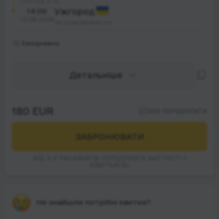
30 год. 0 хв.
14:00
Ужгород
12.08.2026
За домовленістю
Ежедневно
Детальніше
180 EUR
БЕЗ ПЕРЕДПЛАТИ
ЗАБРОНЮВАТИ
ВІД 3-Х ПАСАЖИРІВ ПЕРЕДПЛАТА ВАРТОСТІ 1
КВИТКА(ІВ)
Не знайшли потрібні квитки?