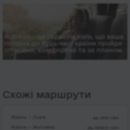
Rubikon – це гарантія того, що ваша
поїздка до будь-якої країни пройде
спокійно, комфортно та за планом.
Схожі маршрути
Відень — Львів
від 2925 UAH
Відень — Житомир
від 3948.01 UAH