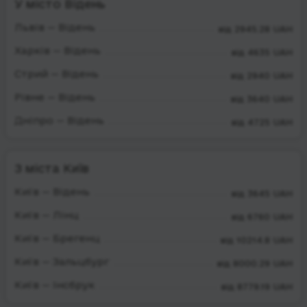
У місто Відень
Львів — Відень
від 2945.28 UAH
Харків — Відень
від 4635 UAH
Стрий — Відень
від 2940 UAH
Рівне — Відень
від 3640 UAH
Дніпро — Відень
від 4725 UAH
З міста Київ
Київ — Відень
від 3645 UAH
Київ — Лінц
від 6760 UAH
Київ — Брегенц
від 10214.8 UAH
Київ — Зальцбург
від 8000.29 UAH
Київ — Інсбрук
від 8779.19 UAH