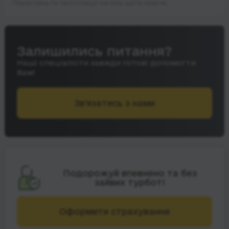
Перегляньте пропозиції на інші дати нижче.
Залишились питання?
Наші спеціалісти завжди готові допомогти
Вам!
Зв’язатись з нами
Подорожуй впевнено та без
зайвих турбот!
Оформити страхування