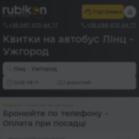
Підтримка
+38 097 470 44 77
+38 099 470 44 77
Квитки на автобус Лінц -
Ужгород
Лінц - Ужгород
2026-08-11
1 дорослий
Головна
Квитки на автобус
Бронюйте по телефону -
Оплата при посадці
Зворотній напрямок: