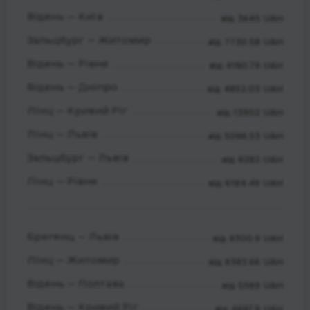
Відень — Київ
від 3645 UAH
Зальцбург — Житомир
від 7730.58 UAH
Відень — Рівне
від 4180.79 UAH
Відень — Дніпро
від 4852.03 UAH
Лінц — Кривий Ріг
від 13902 UAH
Лінц — Львів
від 5096.53 UAH
Зальцбург — Львів
від 8282 UAH
Лінц — Рівне
від 6184.46 UAH
Брегенц — Львів
від 9300.9 UAH
Лінц — Житомир
від 6383.66 UAH
Відень — Полтава
від 5569 UAH
Відень — Кривий Ріг
від 4697.9 UAH