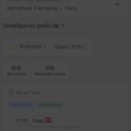
Автобуси Ужгород — Лінц
Знайдено рейсів: 1
Фільтри
Євро, EUR
Автобуси
Мікроавтобуси
Car Go Trans
Найшвидший
Найдешевший
07:00
Лінц
11.08.2026
Заїзд за вашою адресою