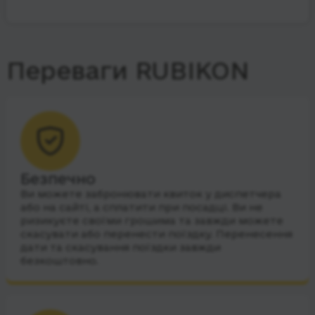
Переваги RUBIKON
Безпечно
Ви можете забронювати квиток у диспетчера
або на сайті, а сплатити при посадці. Ви не
ризикуєте своїми грошима та завжди можете
скасувати або перенести поїздку. Перенесення
дати та скасування поїздки завжди
безкоштовно.