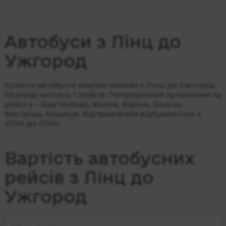
Автобуси з Лінц до
Ужгород
Купити автобусні квитки онлайн з Лінц до Ужгород.
Розклад містить 1 рейсів.
Популярними зупинками на
рейсі є - Братислава, Жіліна, Відень, Банска-
Бистріца, Кошице.
Відправлення відбуваються з
07:00 до 07:00.
Вартість автобусних
рейсів з Лінц до
Ужгород