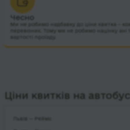
Чесно
Ми не робимо надбавку до ціни квитка – ко
перевізник. Тому ми не робимо націнку ані 
вартості проїзду.
Ціни квитків на автобу
Львів — Реймс