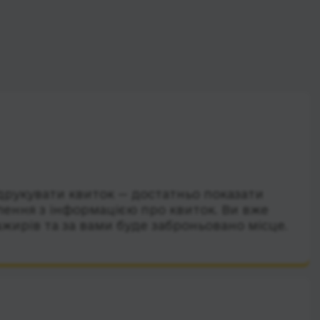
друкувати квиток — достатньо показати
лення з інформацією про квиток. Ви вже
ажирів та за вами буде заброньовано місце.