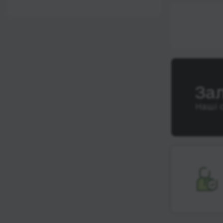
12:00 - 18:00
Wi-Fi
Після 18:00
Туалет
Розетка
Клімат-контроль
Напої
За
Індивідуальні ремені
Наші 
безпеки
Відеосистема
Аудіосистема в
автобусі
Сидіння
підвищенного
комфорту
Лежачі місця