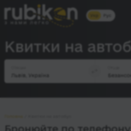
Укр
Рус
Квитки на автоб
Звідки
Куди
Головна
Квитки на автобус
Бронюйте по телефону 