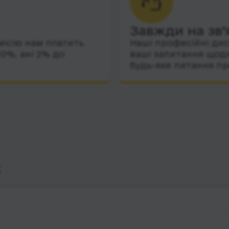
Завжди на зв’
місію нам платить
Наші професійні дис
10%, ані 2% до
ваші запитання щодн
будь-яке питання пр
с