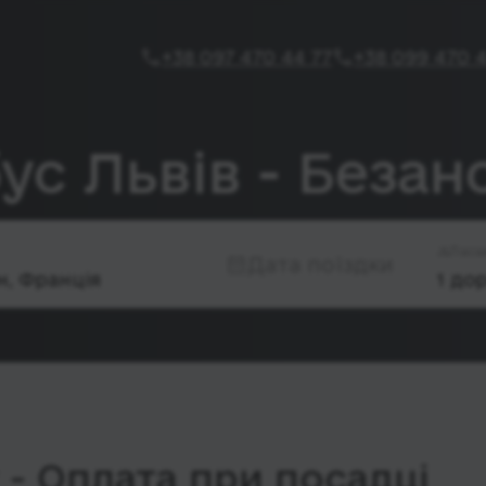
+38 097 470 44 77
+38 099 470 4
ус Львів - Безан
Паса
Дата поїздки
- Оплата при посадці