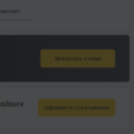
квитки?
інші дати нижче.
Зв’язатись з нами
зайвих
Оформити страхування