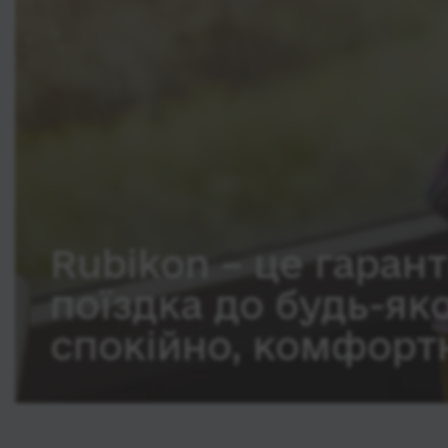
Rubikon – це гарант
поїздка до будь-як
спокійно, комфортн