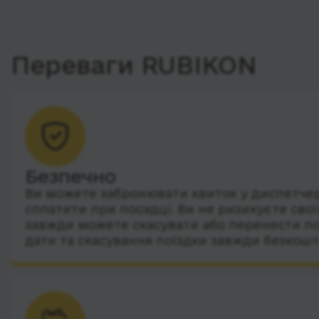
Переваги RUBIKON
Безпечно
Ви можете забронювати квиток у диспетчера
сплатити при посадці. Ви не ризикуєте сво
завжди можете скасувати або перенести по
дати та скасування поїздки завжди безкошт