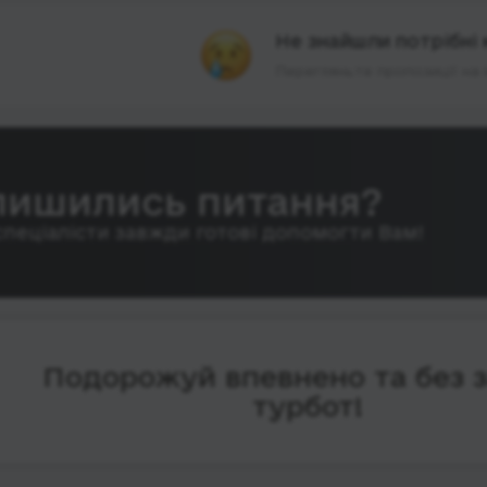
Не знайшли потрібні 
Перегляньте пропозиції на 
лишились питання?
спеціалісти завжди готові допомогти Вам!
Подорожуй впевнено та без 
турбот!