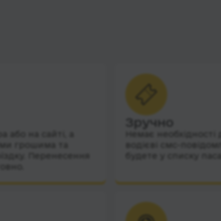
Зручно
 або на сайті, а
Немає необхідності 
їми грошима та
водієві смс-повідом
їздку. Перенесення
будете у списку пас
овно.