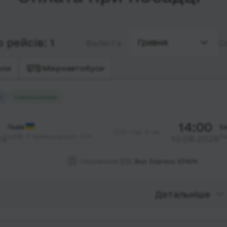
 рейсів: 1
Гривня
Валюта
С
уси
Мікроавтобуси
й
Найдешевший
14:00
Львів
Б
21 год. 0 хв.
ЦАВ, Стрийська вул. 109
З
26
10.08.2026
Перевізник:
🇪🇸 Bus Express SPAIN
Детальніше