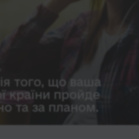
ія того, що ваша
ої країни пройде
о та за планом.