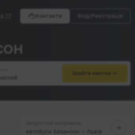
4 77
Контакти
Вхід/Реєстрація
сон
жири
Знайти квитки
Зворотній напрямок:
Автобуси Безансон — Львів