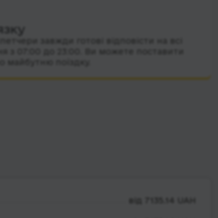
язку
петчери завжди готові відповісти на всі
я з 07:00 до 23:00. Ви можете поставити
о майбутню поїздку.
від 7135.14 UAH