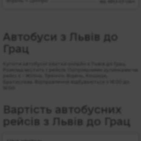
Відень — Дніпро
від 4852.03 UAH
Автобуси з Львів до
Грац
Купити автобусні квитки онлайн з Львів до Грац.
Розклад містить 1 рейсів.
Популярними зупинками на
рейсі є - Жіліна, Тренчін, Відень, Кошице,
Братислава.
Відправлення відбуваються з 16:00 до
16:00.
Вартість автобусних
рейсів з Львів до Грац