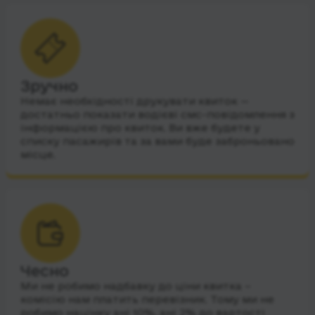
Зручно
Немає необхідності друкувати квиток —
достатньо показати водієві смс-повідомлення з
інформацією про квиток. Ви вже будете у
списку пасажирів та за вами буде заброньовано
місце.
Чесно
Ми не робимо надбавку до ціни квитка –
комісію нам платить перевізник. Тому ми не
робимо націнку ані 10%, ані 2% до вартості