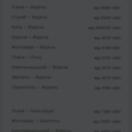
Рівне — Відень
від 3640 UAH
Стрий — Відень
від 2940 UAH
Київ — Відень
від 3063.95 UAH
Харків — Відень
від 4635 UAH
Житомир — Відень
від 4148 UAH
Львів — Лінц
від 5720 UAH
Хмельницький — Відень
від 3375 UAH
Звягель — Відень
від 4375 UAH
Тернопіль — Відень
від 3195 UAH
Львів — Зальцбург
від 7280 UAH
Житомир — Брегенц
від 15167 UAH
Кропивницький — Відень
від 4455 UAH