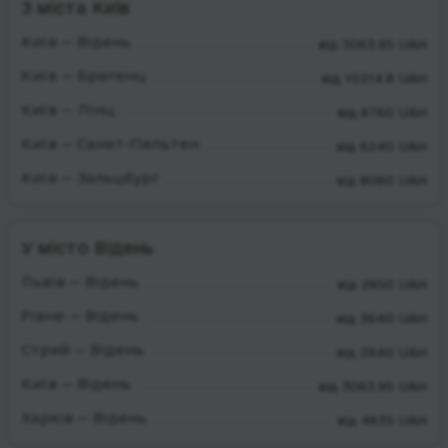
З міста Київ
Київ — Відень
від 3063.95 UAH
Київ — Брегенц
від 10214.8 UAH
Київ — Лінц
від 6760 UAH
Київ — Санкт-Пельтен
від 6240 UAH
Київ — Зальцбург
від 8060 UAH
У місто Відень
Львів — Відень
від 2950 UAH
Рівне — Відень
від 3640 UAH
Стрий — Відень
від 2940 UAH
Київ — Відень
від 3063.95 UAH
Харків — Відень
від 4635 UAH