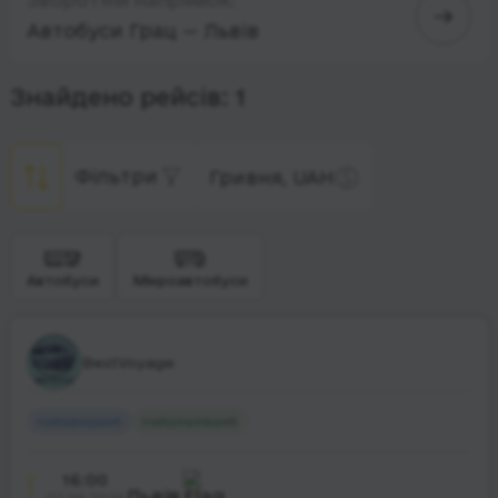
Автобуси Грац — Львів
Знайдено рейсів: 1
Фільтри
Гривня, UAH
Автобуси
Мікроавтобуси
BestVoyage
Найшвидший
Найдешевший
16:00
Львів