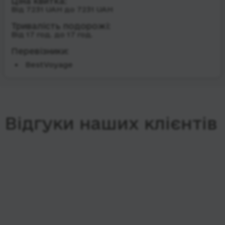
Ціна квитка:
Від 7231 UAH до 7231 UAH
Тривалість подорожі:
Від 17 год. до 17 год.
Перевізники:
BestVoyage
Відгуки наших клієнтів