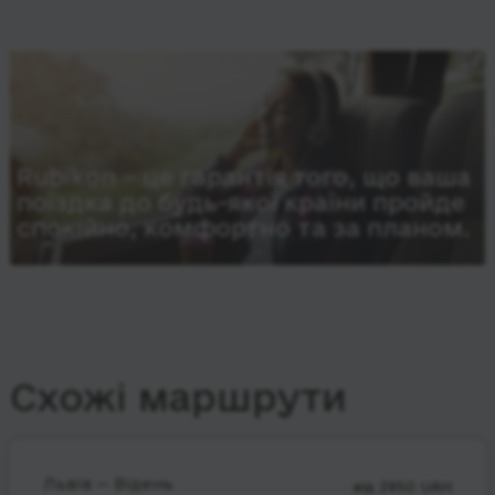
Rubikon – це гарантія того, що ваша
поїздка до будь-якої країни пройде
спокійно, комфортно та за планом.
Схожі маршрути
Львів — Відень
від 2950 UAH