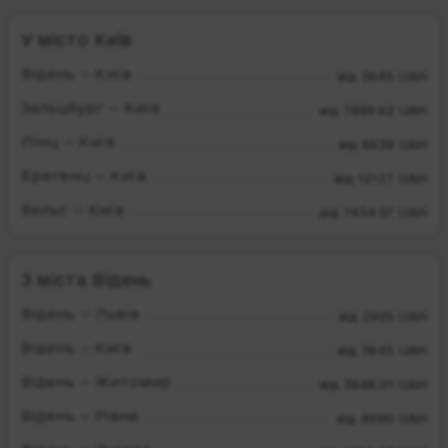
У місто Київ
Відень — Київ
від 3645 UAH
Зальцбург — Київ
від 7899.62 UAH
Лінц — Київ
від 6639 UAH
Брегенц — Київ
від 12127 UAH
Вельс — Київ
від 7434.57 UAH
З міста Відень
Відень — Львів
від 2925 UAH
Відень — Київ
від 3645 UAH
Відень — Житомир
від 3948.01 UAH
Відень — Рівне
від 4690 UAH