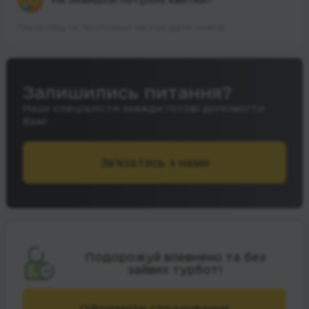
Перегляньте пропозиції на інші дати нижче.
Залишились питання?
Наші спеціалісти завжди готові допомогти
Вам!
Зв’язатись з нами
Подорожуй впевнено та без
зайвих турбот!
Оформити страхування