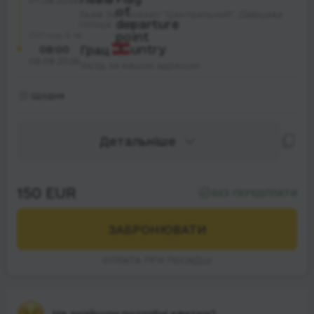
07.08.2026
Львів Зал. вокзал "Центральний", Двірцева
площа; будинок 1
17 год. 0 хв.
08:00
Грац
08.08.2026
Заїзд за вашою адресою
Щодня
Детальніше
150 EUR
БЕЗ ПЕРЕДПЛАТИ
ЗАБРОНЮВАТИ
ОПЛАТА ПРИ ПОСАДЦІ
Не знайшли потрібні квитки?