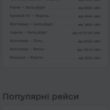
Рівне — Зальцбург
від 8594 UAH
Кривий Ріг — Відень
від 4545 UAH
Житомир — Зальцбург
від 7800 UAH
Харків — Зальцбург
від 10727.05 UAH
Житомир — Лінц
від 6500 UAH
Житомир — Вельс
від 12674 UAH
Вінниця — Відень
від 3555 UAH
Популярні рейси