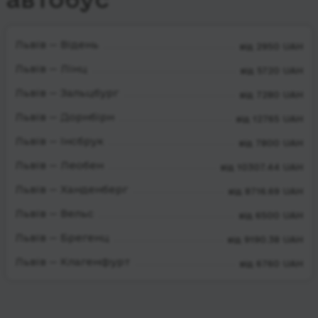
Львів — Відень
від 2950 UAH
Львів — Лінц
від 5720 UAH
Львів — Зальцбург
від 7280 UAH
Львів — Дорнбірн
від 12765 UAH
Львів — Інсбрук
від 7800 UAH
Львів — Леобен
від 10307.44 UAH
Львів — Ханденберг
від 8716.69 UAH
Львів — Вельс
від 6500 UAH
Львів — Брегенц
від 9190.38 UAH
Львів — Клагенфурт
від 6760 UAH