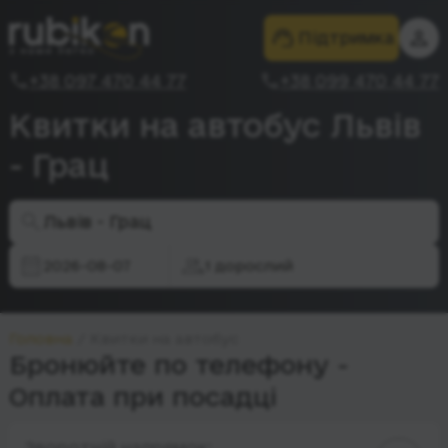
Підтримка
+38 097 470 44 77
+38 099 470 44 77
Квитки на автобус Львів
- Грац
Львів - Грац
2026-08-07
1 дорослий
Головна
Квитки на автобус
Бронюйте по телефону -
Оплата при посадці
Зворотній напрямок: