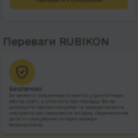
Переваги RUBIKON
Безпечно
Ви можете забронювати квиток у диспетчера
або на сайті, а сплатити при посадці. Ви не
ризикуєте своїми грошима та завжди можете
скасувати або перенести поїздку. Перенесення
дати та скасування поїздки завжди
безкоштовно.