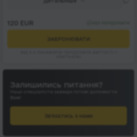
Детальніше
120 EUR
БЕЗ ПЕРЕДПЛАТИ
ЗАБРОНЮВАТИ
ВІД 3-Х ПАСАЖИРІВ ПЕРЕДПЛАТА ВАРТОСТІ 1
КВИТКА(ІВ)
Залишились питання?
Наші спеціалісти завжди готові допомогти
Вам!
Зв’язатись з нами