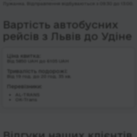
Лужанка.
Відправлення відбуваються з 09:30 до 13:00.
Вартість автобусних
рейсів з Львів до Удіне
Ціна квитка:
Від 5850 UAH до 6105 UAH
Тривалість подорожі:
Від 19 год. до 20 год. 35 хв.
Перевізники:
AL-TRANS
OK-Trans
Відгуки наших клієнтів