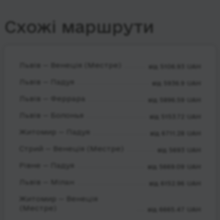
Схожі маршрути
Львів — Венеція (Местре)
від 5106.93 UAH
Львів — Падуя
від 5936.9 UAH
Львів — Феррара
від 5896.59 UAH
Львів — Болонья
від 5153.72 UAH
Житомир — Падуя
від 6711.28 UAH
Стрий — Венеція (Местре)
від 5693 UAH
Рівне — Падуя
від 5669.09 UAH
Львів — Мілан
від 6152.96 UAH
Житомир — Венеція
(Местре)
від 6665.47 UAH