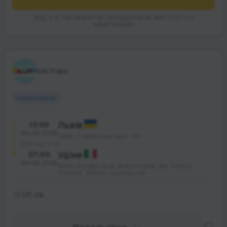
ВІД 3-Х ПАСАЖИРІВ ПЕРЕДПЛАТА ВАРТОСТІ 1
КВИТКА(ІВ)
OK-Trans
Найшвидший
13:00
Львів
08.08.2026
ЦАВ, Стрийська вул. 109
19 год. 0 хв.
07:00
Удіне
09.08.2026
Sarni Gonars Sud, Autostrada, A4 Torino-
Trieste, 33050, Gonars UD
СР, СБ