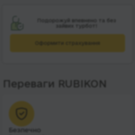
Подорожуй впевнено та без
зайвих турбот!
Оформити страхування
Переваги RUBIKON
Безпечно