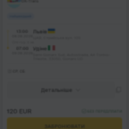
OK-Trans
Найшвидший
13:00
Львів
08.08.2026
ЦАВ, Стрийська вул. 109
19 год. 0 хв.
07:00
Удіне
09.08.2026
Sarni Gonars Sud, Autostrada, A4 Torino-
Trieste, 33050, Gonars UD
СР, СБ
Детальніше
120 EUR
БЕЗ ПЕРЕДПЛАТИ
ЗАБРОНЮВАТИ