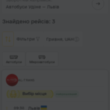
Автобуси Удіне — Львів
Знайдено рейсів: 3
Фільтри
Гривня, UAH
Автобуси
Мікроавтобуси
AL-TRANS
Найдешевший
09:30
Львів