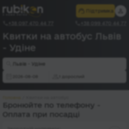
Підтримка
+38 097 470 44 77
+38 099 470 44 77
Квитки на автобус Львів
- Удіне
Львів - Удіне
2026-08-08
1 дорослий
Головна
Квитки на автобус
Бронюйте по телефону -
Оплата при посадці
Зворотній напрямок: