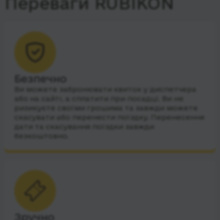
Переваги RUBIKON
Безпечно
Ви можете забронювати квиток у диспетчера
або на сайті, а сплатити при посадці. Ви не
ризикуєте своїми грошима та завжди можете
скасувати або перенести поїздку. Перенесення
дати та скасування поїздки завжди
безкоштовно.
Зручно