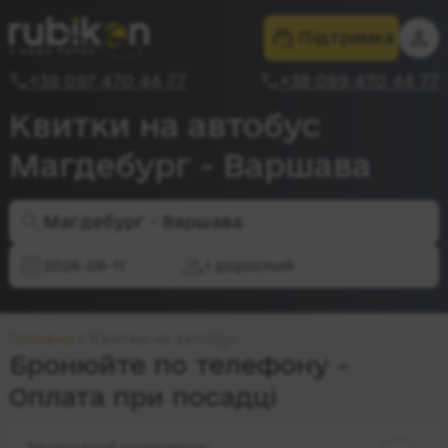
Підтримка
+38 097 470 44 77
+38 099 470 44 77
Квитки на автобус
Магдебург - Варшава
Магдебург - Варшава
2026-08-11
1 дорослий
Головна
Квитки на автобус
Бронюйте по телефону -
Оплата при посадці
Зворотній напрямок: