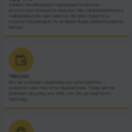
Немає необхідності друкувати квиток —
достатньо показати водієві смс-повідомлення з
інформацією про квиток. Ви вже будете у
списку пасажирів та за вами буде заброньовано
місце.
Чесно
Ми не робимо надбавку до ціни квитка –
комісію нам платить перевізник. Тому ми не
робимо націнку ані 10%, ані 2% до вартості
проїзду.