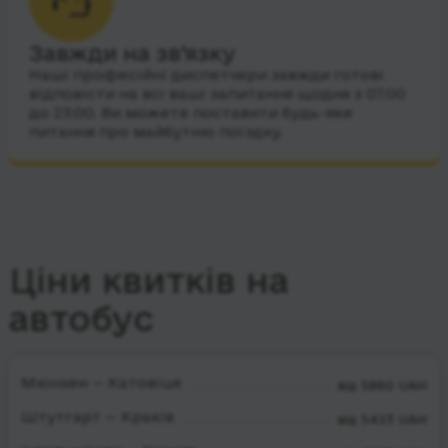
Завжди на зв’язку
Наші професійні диспетчери завжди готові
відповісти на всі ваші запитання щодня з 07:00
до 23:00. Ви можете поставити будь-яке
питання про майбутню поїздку.
Ціни квитків на
автобус
Мюнхен — Катовіце
від 5860 UAH
Штутгарт — Краків
від 5423 UAH