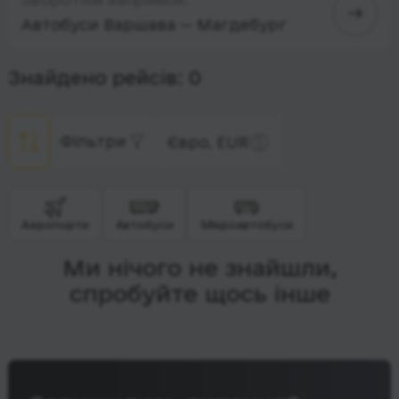
Автобуси Варшава — Магдебург
Знайдено рейсів: 0
Фільтри
Євро, EUR
Аеропорти
Автобуси
Мікроавтобуси
Ми нічого не знайшли,
спробуйте щось інше