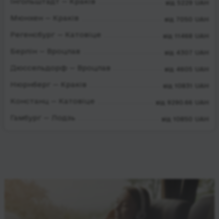
Інгольштадт — Краків
від 5229 UAH
Мюнхен — Краків
від 7050 UAH
Регенсбург — Катовіце
від 11468 UAH
Берлін — Вроцлав
від 4307 UAH
Дюссельдорф — Вроцлав
від 4605 UAH
Нюрнберг — Краків
від 10831 UAH
Констанц — Катовіце
від 9290.66 UAH
Гамбург — Лодзь
від 10850 UAH