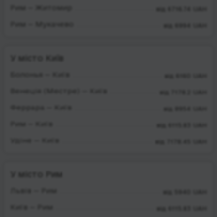
Рим — Житомир
від 6716.74 UAH
Рим — Мукачево
від 6994 UAH
У місто Київ
Болонья — Київ
від 6160 UAH
Венеція (Местре) — Київ
від 7178.2 UAH
Феррара — Київ
від 8954 UAH
Рим — Київ
від 6115.83 UAH
Удіне — Київ
від 7178.45 UAH
У місто Рим
Львів — Рим
від 5940 UAH
Київ — Рим
від 6115.83 UAH