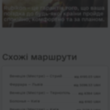
Rubikon – це гарантія того, що ваша
поїздка до будь-якої країни пройде
спокійно, комфортно та за планом.
Схожі маршрути
Венеція (Местре) — Стрий
від 6195.03 UAH
Феррара — Львів
від 5096.53 UAH
Венеція (Местре) — Тернопіль
від 6384 UAH
Болонья — Київ
від 6160 UAH
Венеція (Местре) — Київ