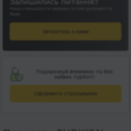
Залишились питання?
Наші спеціалісти завжди готові допомогти
Вам!
Зв’язатись з нами
Подорожуй впевнено та без
зайвих турбот!
Оформити страхування