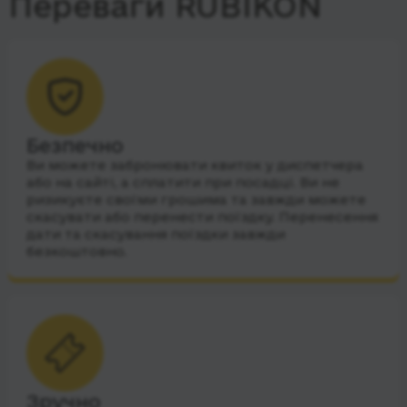
Переваги RUBIKON
Безпечно
Ви можете забронювати квиток у диспетчера
або на сайті, а сплатити при посадці. Ви не
ризикуєте своїми грошима та завжди можете
скасувати або перенести поїздку. Перенесення
дати та скасування поїздки завжди
безкоштовно.
Зручно