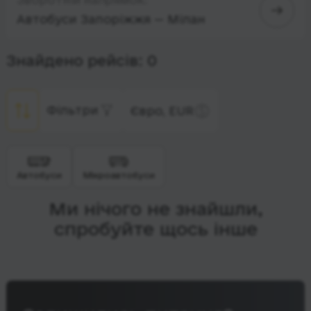
Автобуси Запоріжжя — Мілан
Знайдено рейсів: 0
Фільтри
Євро, EUR
Автобуси
Мікроавтобуси
Ми нічого не знайшли,
спробуйте щось інше