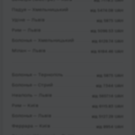
від 7178.2 UAH
Падуя — Хмельницький
від 5474.08 UAH
Удіне — Львів
від 5875 UAH
Рим — Львів
від 5096.53 UAH
Болонья — Хмельницький
від 6129.74 UAH
Мілан — Львів
від 6184.46 UAH
Болонья — Тернопіль
від 5875 UAH
Болонья — Стрий
від 7344 UAH
Неаполь — Львів
від 5657.14 UAH
Рим — Київ
від 6115.83 UAH
Болонья — Львів
від 5127.29 UAH
Феррара — Київ
від 8954 UAH