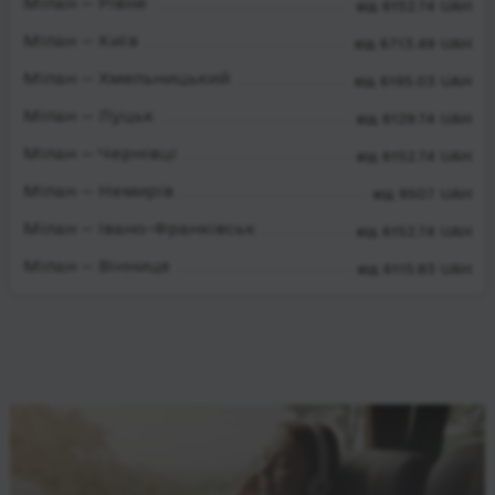
Мілан — Рівне
від 6152.74 UAH
Мілан — Київ
від 6713.49 UAH
Мілан — Хмельницький
від 6195.03 UAH
Мілан — Луцьк
від 6129.74 UAH
Мілан — Чернівці
від 6152.74 UAH
Мілан — Немирів
від 9507 UAH
Мілан — Івано-Франківськ
від 6152.74 UAH
Мілан — Вінниця
від 6115.83 UAH