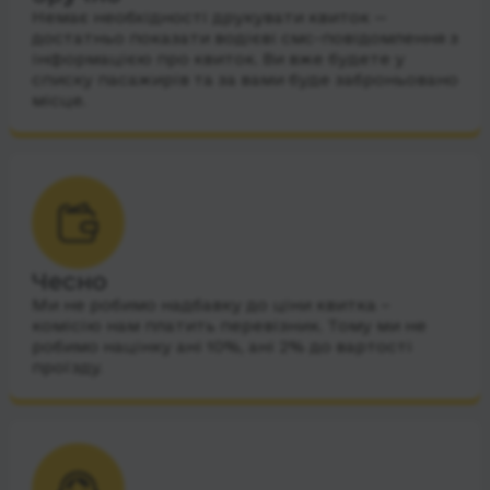
Немає необхідності друкувати квиток —
достатньо показати водієві смс-повідомлення з
інформацією про квиток. Ви вже будете у
списку пасажирів та за вами буде заброньовано
місце.
Чесно
Ми не робимо надбавку до ціни квитка –
комісію нам платить перевізник. Тому ми не
робимо націнку ані 10%, ані 2% до вартості
проїзду.