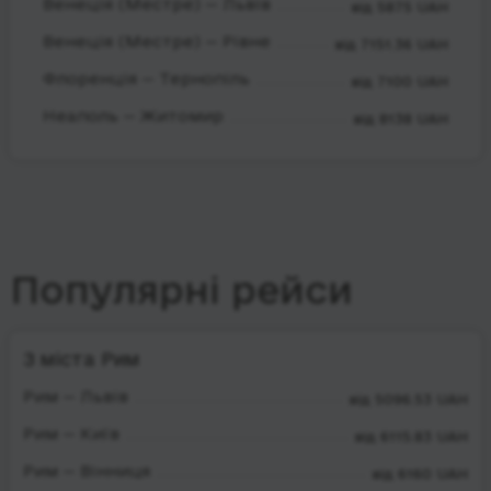
Венеція (Местре) — Львів
від 5875 UAH
Венеція (Местре) — Рівне
від 7151.36 UAH
Флоренція — Тернопіль
від 7100 UAH
Неаполь — Житомир
від 8138 UAH
Популярні рейси
З міста Рим
Рим — Львів
від 5096.53 UAH
Рим — Київ
від 6115.83 UAH
Рим — Вінниця
від 6160 UAH