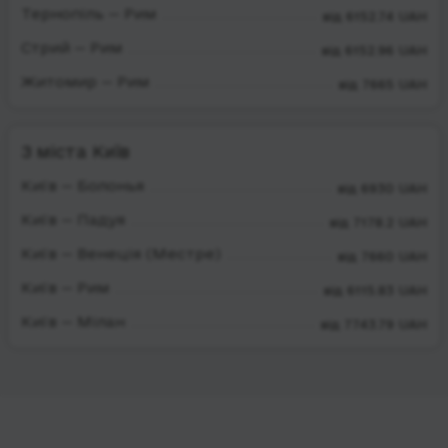
Тернопіль — Рим
від 6152.74 UAH
Стрий — Рим
від 6152.96 UAH
Житомир — Рим
від 7665 UAH
З міста Київ
Київ — Болонья
від 6930 UAH
Київ — Падуя
від 7178.2 UAH
Київ — Венеція (Местре)
від 7660 UAH
Київ — Рим
від 6115.83 UAH
Київ — Мілан
від 7743.79 UAH