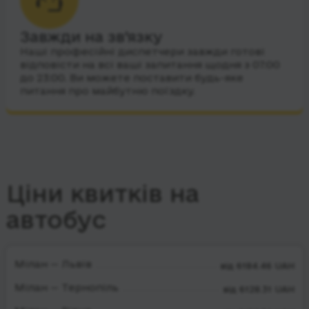
Завжди на зв’язку
Наші професійні диспетчери завжди готові
відповісти на всі ваші запитання щодня з 07:00
до 23:00. Ви можете поставити будь-яке
питання про майбутню поїздку.
Ціни квитків на
автобус
Мілан — Львів
від 6184.46 UAH
Мілан — Тернопіль
від 6128.31 UAH