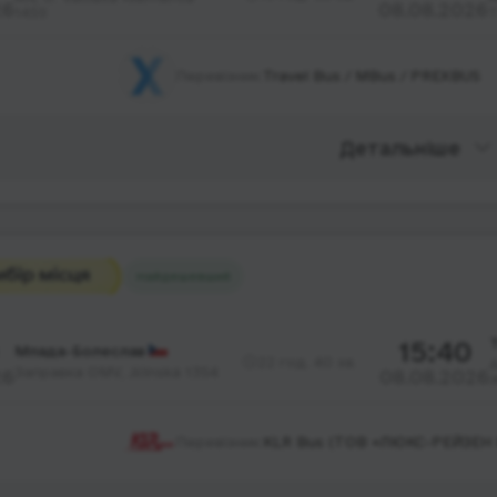
26
08.08.2026
1459
Т
Перевізник:
Travel Bus / MBus / PREXBUS
Детальніше
Найдешевший
15:40
Млада-Болеслав
22 год. 40 хв.
Заправка OMV, Jičínská 1354
26
08.08.2026
Перевізник:
KLR Bus (ТОВ «ЛЮКС-РЕЙЗЕН 