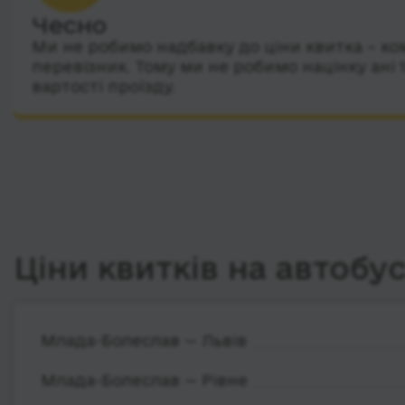
Чесно
Ми не робимо надбавку до ціни квитка – ко
перевізник. Тому ми не робимо націнку ані 
вартості проїзду.
Ціни квитків на автобу
Млада-Болеслав — Львів
Млада-Болеслав — Рівне