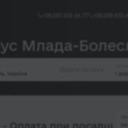
+38 097 470 44 77
+38 099 470 4
бус Млада-Болесл
Паса
Дата поїздки
Зв
- Оплата при посадці
Ав