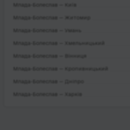
Млада-Болеслав — Київ
Млада-Болеслав — Житомир
Млада-Болеслав — Умань
Млада-Болеслав — Хмельницький
Млада-Болеслав — Вінниця
Млада-Болеслав — Кропивницький
Млада-Болеслав — Дніпро
Млада-Болеслав — Харків