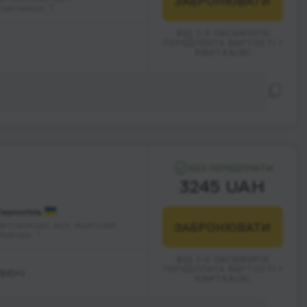
ЗАБРОНЮВАТИ
орговиця, 7
ВІД 3-Х ПАСАЖИРІВ
ПЕРЕДПЛАТА ВАРТОСТІ 1
КВИТКА(ІВ)
БЕЗ ПЕРЕДПЛАТИ
3245 UAH
Тернопіль
Автовокзал, вул. Анатолія
ЗАБРОНЮВАТИ
Живова, 7
ВІД 3-Х ПАСАЖИРІВ
ПЕРЕДПЛАТА ВАРТОСТІ 1
БІС»)
КВИТКА(ІВ)