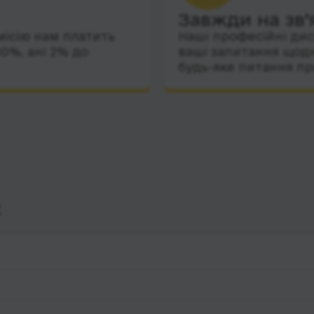
Завжди на зв’
місію нам платить
Наші професійні дис
10%, ані 2% до
ваші запитання щодн
будь-яке питання пр
с