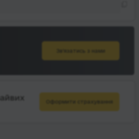
Зв’язатись з нами
зайвих
Оформити страхування