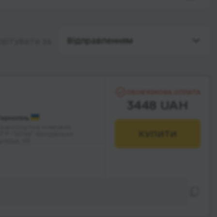
Відправленням
ортувати за
ОБОВ’ЯЗКОВА ОПЛАТА
3448 UAH
ернопіль
ранспортна компанія
КУПИТИ
TP “SOVA” Бродівська
улиця, 48