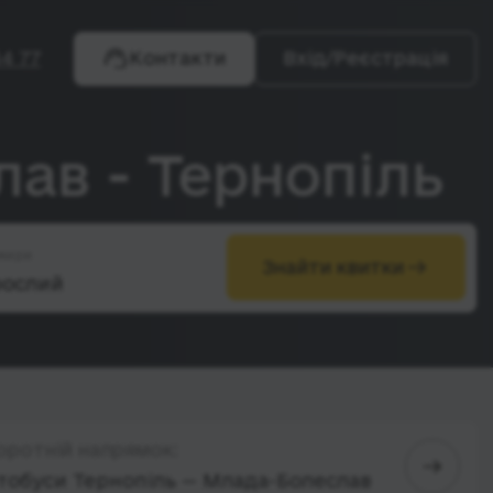
4 77
Контакти
Вхід/Реєстрація
ав - Тернопіль
жири
Знайти квитки
оротній напрямок:
тобуси Тернопіль — Млада-Болеслав