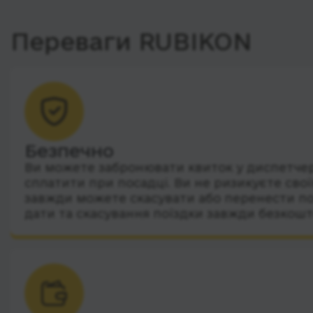
Переваги RUBIKON
Безпечно
Ви можете забронювати квиток у диспетчера
сплатити при посадці. Ви не ризикуєте сво
завжди можете скасувати або перенести по
дати та скасування поїздки завжди безкошт