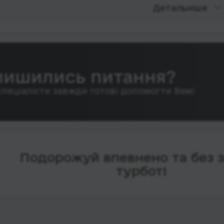
Детальніше
лишились питання?
спеціалісти завжди готові допомогти Вам!
Подорожуй впевнено та без 
турбот!