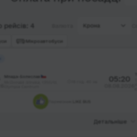
 рейсів: 4
Крона
Валюта
С
уси
Мікроавтобуси
й
Т
Млада-Болеслав
05:20
Т
18 год. 40 хв.
McDonald Jičínská, 1350/III,
A
26
08.08.2026
Olympia Centrum
в
Перевізник:
LIKE BUS
Детальніше