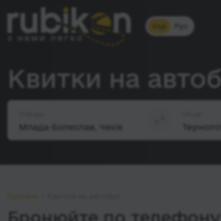
Укр
Рус
Квитки на авто
Звідки
Куди
Головна
Квитки на автобус
Бронюйте по телефону 