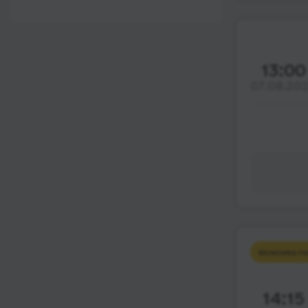
12:00 - 18:00
Wi-Fi
Після 18:00
Туалет
Розетка
13:00
07.08.20
Клімат-контроль
Напої
Індивідуальні ремені
безпеки
Відеосистема
Аудіосистема в
автобусі
Сидіння
підвищенного
Можлива пе
комфорту
Лежачі місця
14:15