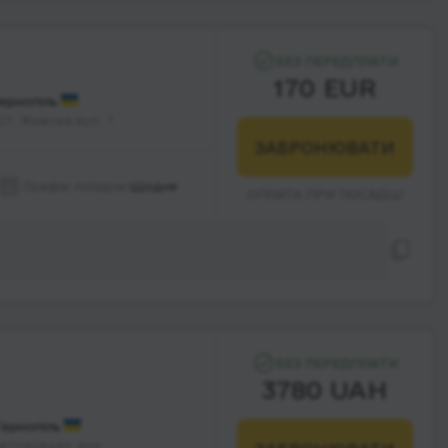
БЕЗ ПЕРЕДПЛАТИ
170 EUR
ернопіль
С1, Живова вул. 7
ЗАБРОНЮВАТИ
Графік поїздок:
Щодня
ОПЛАТА ПРИ ПОСАДЦІ
БЕЗ ПЕРЕДПЛАТИ
3780 UAH
ернопіль
втовокзал, вул.