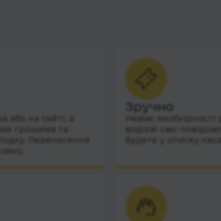
Зручно
 або на сайті, а
Немає необхідності 
їми грошима та
водієві смс-повідом
їздку. Перенесення
будете у списку пас
овно.