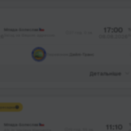
17:00
Млада-Болеслав
Т
27 год. 0 хв.
Заїзд за Вашою адресою
А
26
08.08.2026
Перевізник:
Дейлі-Транс
Детальніше
ресадка
Млада-Болеслав
11:10
Т
19 год. 55 хв.
AN, tr. Vaclava Klementa
А