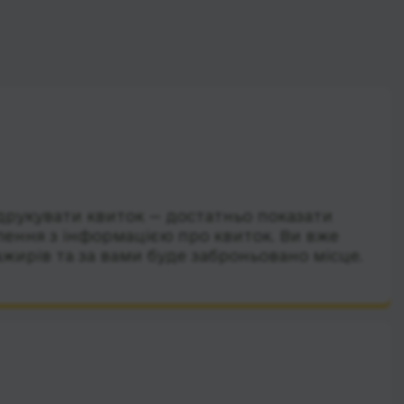
друкувати квиток — достатньо показати
лення з інформацією про квиток. Ви вже
ажирів та за вами буде заброньовано місце.