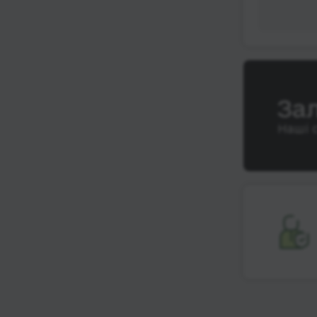
За
Наші 