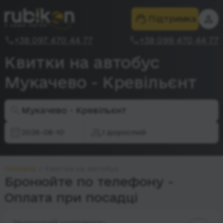
Підтримка
+38 097 470 44 77
+38 099 470 44 77
Квитки на автобус
Мукачево - Кревільєнт
Мукачево - Кревільєнт
2026-08-10
1 дорослий
Головна
Квитки на автобус
Бронюйте по телефону -
Оплата при посадці
Зворотній напрямок: