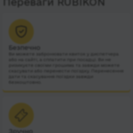
Переваги RUBIKON
Безпечно
Ви можете забронювати квиток у диспетчера
або на сайті, а сплатити при посадці. Ви не
ризикуєте своїми грошима та завжди можете
скасувати або перенести поїздку. Перенесення
дати та скасування поїздки завжди
безкоштовно.
Зручно