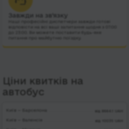
Завжди на зв’язку
Наші професійні диспетчери завжди готові
відповісти на всі ваші запитання щодня з 07:00
до 23:00. Ви можете поставити будь-яке
питання про майбутню поїздку.
Ціни квитків на
автобус
Київ — Барселона
від 8664.1 UAH
Київ — Валенсія
від 10035 UAH