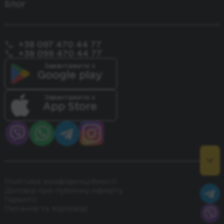
Блог
+38 097 470 44 77
+38 099 470 44 77
Завантажити з
Google play
Завантажити з
App Store
Політика конфіденційності
Договір про публічну оферту
Гарантії
Питання та відповіді