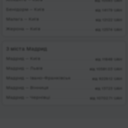
від 10593 UAH
Бенідорм — Київ
від 14179 UAH
Малага — Київ
від 12122 UAH
Жерона — Київ
від 12574 UAH
З міста Мадрид
Мадрид — Київ
від 11848 UAH
Мадрид — Львів
від 10581.03 UAH
Мадрид — Івано-Франківськ
від 9229.12 UAH
Мадрид — Вінниця
від 13723 UAH
Мадрид — Чернівці
від 10702.71 UAH