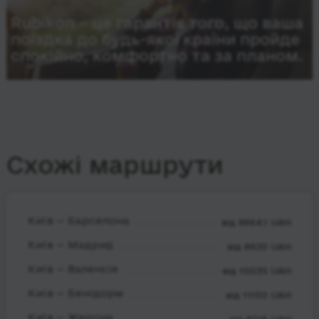
Rubikon – це гарантія того, що ваша
поїздка до будь-якої країни пройде
спокійно, комфортно та за планом.
Схожі маршрути
Київ — Барселона
від 8664.1 UAH
Київ — Мадрид
від 8920 UAH
Київ — Валенсія
від 10035 UAH
Київ — Бенідорм
від 11150 UAH
Київ — Жерона