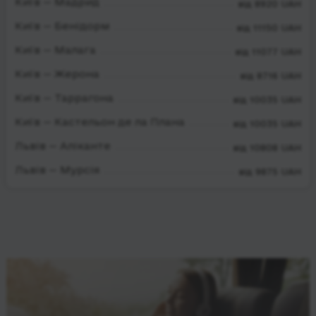
Київ — Мадрид
від 8920 UAH
Київ — Бенідорм
від 11150 UAH
Київ — Малага
від 11077 UAH
Київ — Жерона
від 8716 UAH
Київ — Таррагона
від 10035 UAH
Київ — Кастельон де ла Плана
від 10035 UAH
Львів — Аліканте
від 10808 UAH
Львів — Мурсія
від 9875 UAH