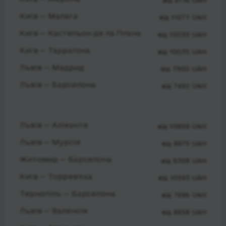
від 8716 UAH
Київ — Малага
від 11077 UAH
Київ — Кастельон де ла Плана
від 10035 UAH
Київ — Таррагона
від 10035 UAH
Львів — Мадрид
від 7900 UAH
Львів — Барселона
від 7492 UAH
Львів — Аліканте
від 10808 UAH
Львів — Мурсія
від 9875 UAH
Житомир — Барселона
від 8308 UAH
Київ — Торрев'єха
від 10593 UAH
Тернопіль — Барселона
від 7696 UAH
Львів — Валенсія
від 8658 UAH