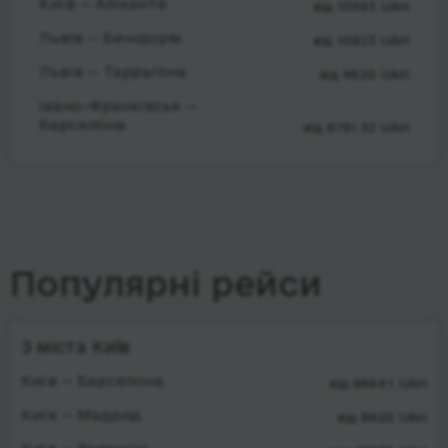
Київ — Аліканте
від 10593 UAH
Львів — Бенідорм
від 10823 UAH
Львів — Таррагона
від 9620 UAH
Івано-Франківськ —
Барселона
від 8761.32 UAH
Популярні рейси
З міста Київ
Київ — Барселона
від 8664.1 UAH
Київ — Мадрид
від 8920 UAH