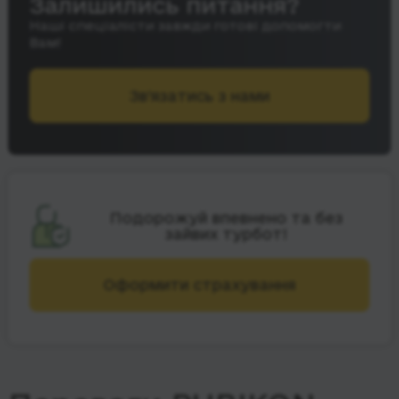
Залишились питання?
Наші спеціалісти завжди готові допомогти
Вам!
Зв’язатись з нами
Подорожуй впевнено та без
зайвих турбот!
Оформити страхування