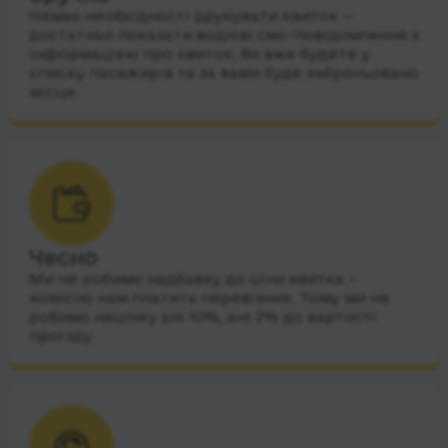
Немає необхідності друкувати квиток —
достатньо показати водієві смс-повідомлення з
інформацією про квиток. Ви вже будете у
списку пасажирів та за вами буде заброньовано
місце.
Чесно
Ми не робимо надбавку до ціни квитка –
комісію нам платить перевізник. Тому ми не
робимо націнку ані 10%, ані 2% до вартості
проїзду.