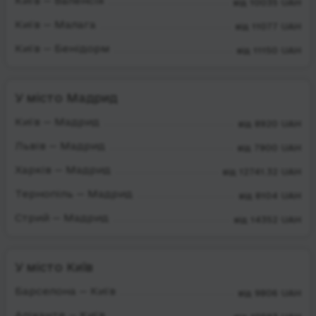
Київ — Валенсія
від 10035 UAH
Київ — Малага
від 11077 UAH
Київ — Бенідорм
від 11150 UAH
У місто Мадрид
Київ — Мадрид
від 8920 UAH
Львів — Мадрид
від 7900 UAH
Харків — Мадрид
від 12741.32 UAH
Тернопіль — Мадрид
від 8104 UAH
Стрий — Мадрид
від 14352 UAH
У місто Київ
Барселона — Київ
від 9806 UAH
Аліканте — Київ