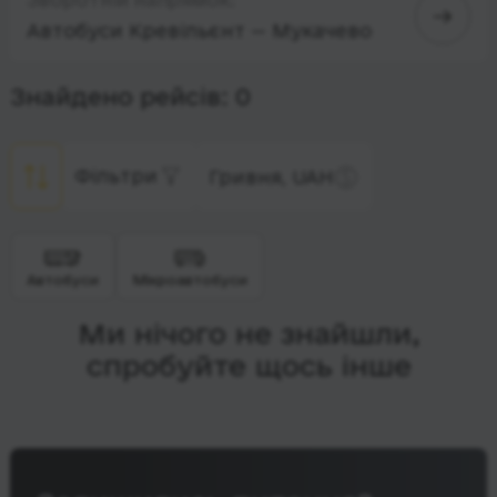
Автобуси Кревільєнт — Мукачево
Знайдено рейсів: 0
Фільтри
Гривня, UAH
Автобуси
Мікроавтобуси
Ми нічого не знайшли,
спробуйте щось інше