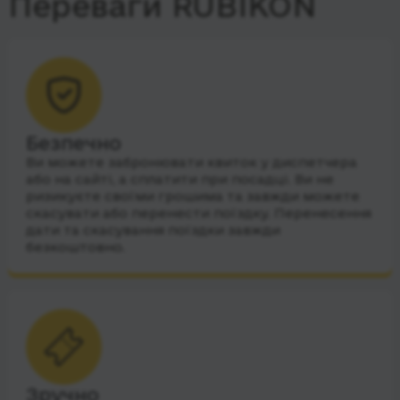
Переваги RUBIKON
Безпечно
Ви можете забронювати квиток у диспетчера
або на сайті, а сплатити при посадці. Ви не
ризикуєте своїми грошима та завжди можете
скасувати або перенести поїздку. Перенесення
дати та скасування поїздки завжди
безкоштовно.
Зручно