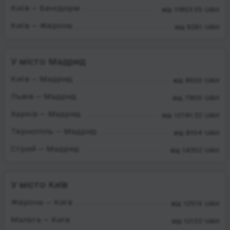
Київ — Бенідорм
від 11853.55 UAH
Київ — Жерона
від 9261 UAH
У місто Мадрид
Київ — Мадрид
від 8920 UAH
Львів — Мадрид
від 7900 UAH
Харків — Мадрид
від 12741.32 UAH
Тернопіль — Мадрид
від 8104 UAH
Стрий — Мадрид
від 14352 UAH
У місто Київ
Жерона — Київ
від 12574 UAH
Малага — Київ
від 12122 UAH