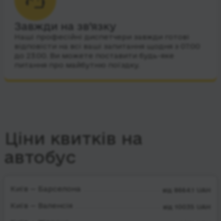
Завжди на зв’язку
Наші професійні диспетчери завжди готові
відповісти на всі ваші запитання щодня з 07:00
до 23:00. Ви можете поставити будь-яке
питання про майбутню поїздку.
Ціни квитків на
автобус
Київ — Барселона
від 8664.1 UAH
Київ — Валенсія
від 10035 UAH