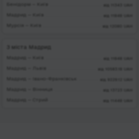
Бенідорм — Київ
від 11343 UAH
Мадрид — Київ
від 11848 UAH
Мурсія — Київ
від 12080 UAH
З міста Мадрид
Мадрид — Київ
від 11848 UAH
Мадрид — Львів
від 10583.18 UAH
Мадрид — Івано-Франківськ
від 9229.12 UAH
Мадрид — Вінниця
від 13723 UAH
Мадрид — Стрий
від 11448 UAH