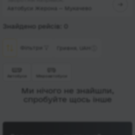
Автобуси Жерона — Мукачево
Знайдено рейсів: 0
Фільтри
Гривня, UAH
Автобуси
Мікроавтобуси
Ми нічого не знайшли,
спробуйте щось інше