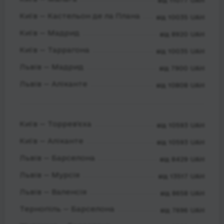
від 11077 UAH
Київ — Кастельон де ла Плана
від 10035 UAH
Київ — Мадрид
від 8920 UAH
Київ — Таррагона
від 10035 UAH
Львів — Мадрид
від 7900 UAH
Львів — Аліканте
від 10808 UAH
Київ — Торрев'єха
від 10593 UAH
Київ — Аліканте
від 10593 UAH
Львів — Барселона
від 8429 UAH
Львів — Мурсія
від 13517 UAH
Львів — Валенсія
від 8658 UAH
Тернопіль — Барселона
від 7696 UAH