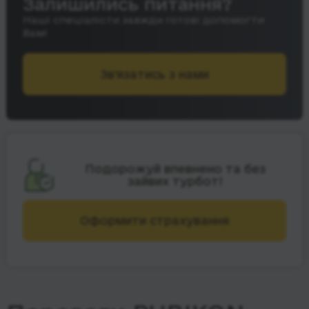
Залишились питання?
Наші спеціалісти завжди готові допомогти
Вам!
Зв’язатись з нами
Подорожуй впевнено та без
зайвих турбот!
Оформити страхування