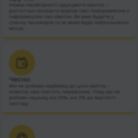
Немає необхідності друкувати квиток —
достатньо показати водієві смс-повідомлення з
інформацією про квиток. Ви вже будете у
списку пасажирів та за вами буде заброньовано
місце.
Чесно
Ми не робимо надбавку до ціни квитка –
комісію нам платить перевізник. Тому ми не
робимо націнку ані 10%, ані 2% до вартості
проїзду.