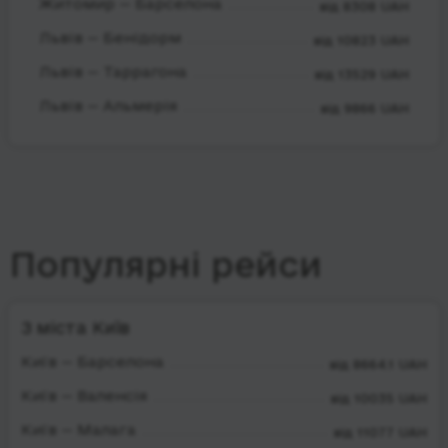
Житомир — Барселона
від 8308 UAH
Львів — Бенідорм
від 10823 UAH
Львів — Таррагона
від 13529 UAH
Львів — Альмерія
від 9866 UAH
Популярні рейси
З міста Київ
Київ — Барселона
від 8664.1 UAH
Київ — Валенсія
від 10035 UAH
Київ — Малага
від 11077 UAH