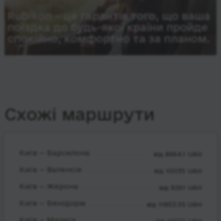
Rubikon – це гарантія того, що ваша
поїздка до будь-якої країни пройде
спокійно, комфортно та за планом.
Схожі маршрути
Київ — Барселона
від 8664.1 UAH
Київ — Валенсія
від 10035 UAH
Київ — Жерона
від 9261 UAH
Київ — Бенідорм
від 11853.55 UAH
Київ — Малага