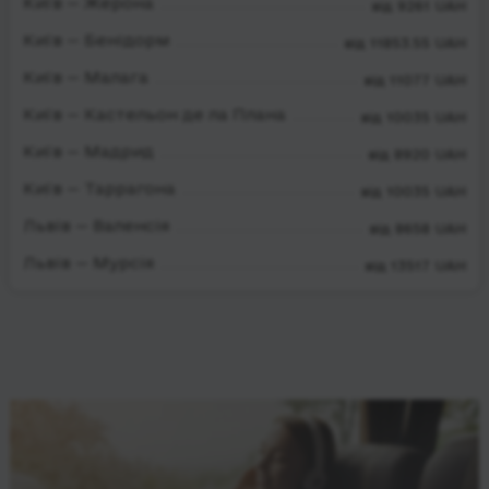
Київ — Жерона
від 9261 UAH
Київ — Бенідорм
від 11853.55 UAH
Київ — Малага
від 11077 UAH
Київ — Кастельон де ла Плана
від 10035 UAH
Київ — Мадрид
від 8920 UAH
Київ — Таррагона
від 10035 UAH
Львів — Валенсія
від 8658 UAH
Львів — Мурсія
від 13517 UAH