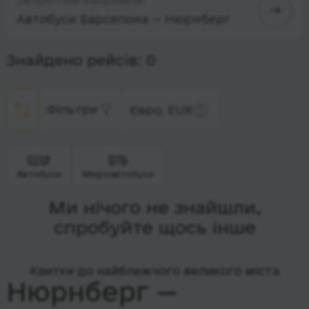
Автобуси Барселона — Нюрнберг
Знайдено рейсів: 0
Фільтри
Євро, EUR
Автобуси
Мікроавтобуси
Ми нічого не знайшли,
спробуйте щось інше
Квитки до найближчого великого міста
Нюрнберг —