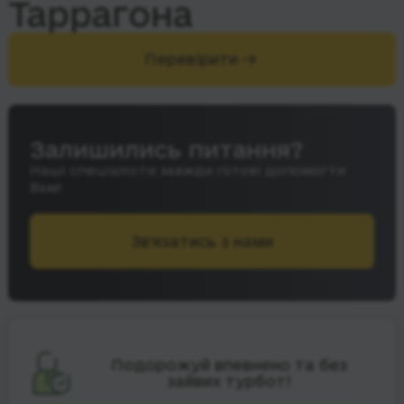
Таррагона
Перевірити
Залишились питання?
Наші спеціалісти завжди готові допомогти
Вам!
Зв’язатись з нами
Подорожуй впевнено та без
зайвих турбот!