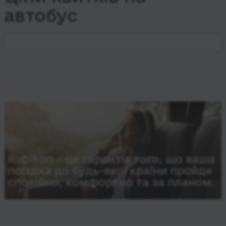
автобус
Rubikon – це гарантія того, що ваша
поїздка до будь-якої країни пройде
спокійно, комфортно та за планом.