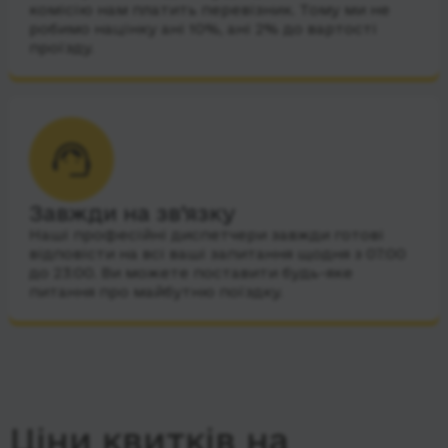
комісію нам платить перевізник. Тому ми не
робимо націнку ані 10%, ані 2% до вартості
проїзду.
Завжди на зв’язку
Наші професійні диспетчери завжди готові
відповісти на всі ваші запитання щодня з 07:00
до 23:00. Ви можете поставити будь-яке
питання про майбутню поїздку.
Ціни квитків на