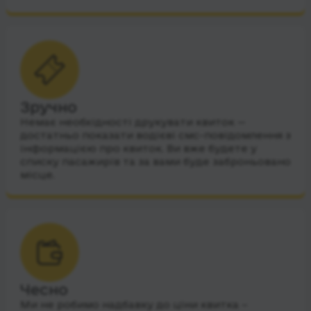
Зручно
Немає необхідності друкувати квиток —
достатньо показати водієві смс-повідомлення з
інформацією про квиток. Ви вже будете у
списку пасажирів та за вами буде заброньовано
місце.
Чесно
Ми не робимо надбавку до ціни квитка –