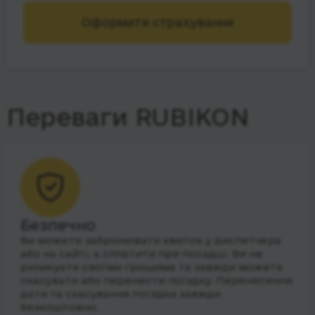
Оформити страхування
Переваги RUBIKON
Безпечно
Ви можете забронювати квиток у диспетчера
або на сайті, а сплатити при посадці. Ви не
ризикуєте своїми грошима та завжди можете
скасувати або перенести поїздку. Перенесення
дати та скасування поїздки завжди
безкоштовно.