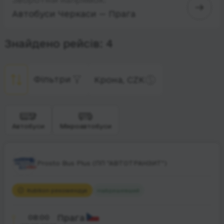
Автобуси Черкаси — Прага
Знайдено рейсів: 4
Фільтри
Крона, CZK
Автобуси
Мікроавтобуси
Prosto Bus Plus (ПП "АВТОТРАНЗИТ")
Rubikon рекомендує
Найдешевший
08:00
Прага