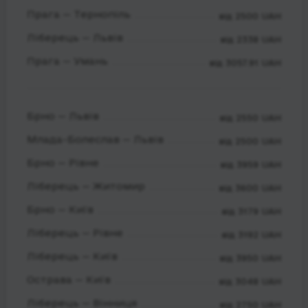
Прага — Тернопіль
від 2500 UAH
Ліберець — Львів
від 2338 UAH
Прага — Умань
від 3057.91 UAH
Брно — Львів
від 2550 UAH
Млада-Болеслав — Львів
від 2500 UAH
Брно — Рівне
від 3959 UAH
Ліберець — Житомир
від 3600 UAH
Брно — Київ
від 3179 UAH
Ліберець — Рівне
від 3192 UAH
Ліберець — Київ
від 3950 UAH
Острава — Київ
від 3048 UAH
Ліберець — Вінниця
від 2750 UAH