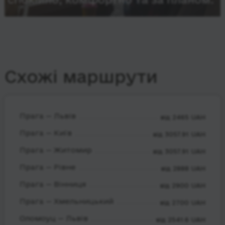
Схожі маршрути
Прага — Львів
від 2465 UAH
Прага — Київ
від 3057.91 UAH
Прага — Житомир
від 3057.91 UAH
Прага — Рівне
від 2888 UAH
Прага — Вінниця
від 2900 UAH
Прага — Хмельницький
від 2700 UAH
Оломоуц — Львів
від 2541.6 UAH