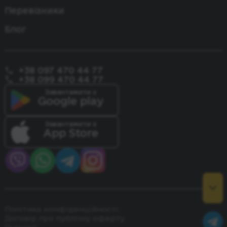
Перевізники
Блог
+38 097 470 44 77
+38 099 470 44 77
Завантажити з
Google play
Завантажити з
App Store
Політика конфіденційності
Договір про публічну оферту