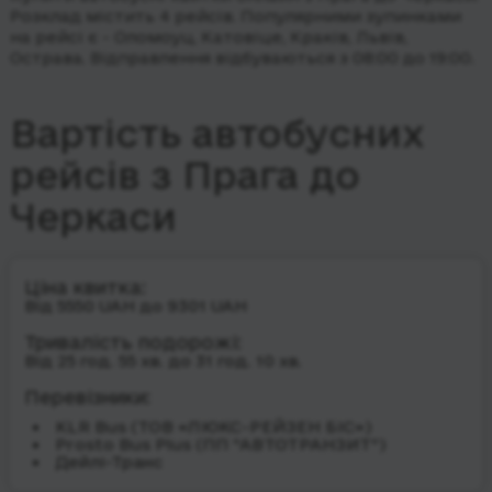
Розклад містить 4 рейсів.
Популярними зупинками
на рейсі є - Оломоуц, Катовіце, Краків, Львів,
Острава.
Відправлення відбуваються з 08:00 до 19:00.
Вартість автобусних
рейсів з Прага до
Черкаси
Ціна квитка:
Від 5550 UAH до 9301 UAH
Тривалість подорожі:
Від 25 год. 55 хв. до 31 год. 10 хв.
Перевізники:
KLR Bus (ТОВ «ЛЮКС-РЕЙЗЕН БІС»)
Prosto Bus Plus (ПП "АВТОТРАНЗИТ")
Дейлі-Транс