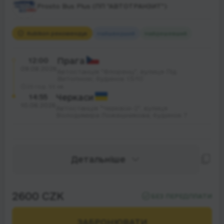
Prosto Bus Plus (ПП "АВТОТРАНЗИТ")
Rubikon рекомендує
Найшвидший
Найдешевший
12:00
Прага
09.08.2026
Автостанція "Флоренц", вулиця Під
Витопною; будинок 13/10
25 год. 55 хв.
14:55
Черкаси
10.08.2026
Автостанція "Черкаси-2", вулиця
Володимира Ложешникова; будинок 7
Детальніше
2600 CZK
БЕЗ ПЕРЕДПЛАТИ
ЗАБРОНЮВАТИ