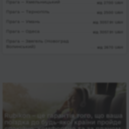
Прага — Хмельницький
від 2700 UAH
Прага — Тернопіль
від 2500 UAH
Прага — Умань
від 3057.91 UAH
Прага — Одеса
від 3057.91 UAH
Прага — Звягель (Новоград
Волинський)
від 2670 UAH
Rubikon – це гарантія того, що ваша
поїздка до будь-якої країни пройде
спокійно, комфортно та за планом.