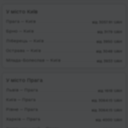
У місто Київ
Прага — Київ
від 3057.91 UAH
Брно — Київ
від 3179 UAH
Ліберець — Київ
від 3950 UAH
Острава — Київ
від 3048 UAH
Млада-Болеслав — Київ
від 3933 UAH
У місто Прага
Львів — Прага
від 1618 UAH
Київ — Прага
від 3064.15 UAH
Рівне — Прага
від 3064.15 UAH
Харків — Прага
від 4000 UAH