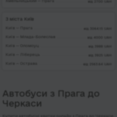
Хмельницький — Прага
від 2700 UAH
З міста Київ
Київ — Прага
від 3064.15 UAH
Київ — Млада-Болеслав
від 4000 UAH
Київ — Оломоуц
від 3988 UAH
Київ — Ліберець
від 3925 UAH
Київ — Острава
від 2563.64 UAH
Автобуси з Прага до
Черкаси
Купити автобусні квитки онлайн з Прага до Черкаси.