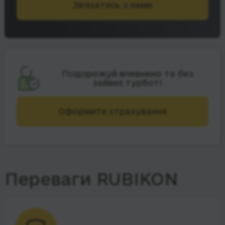
Зв’язатись з нами
Подорожуй впевнено та без
зайвих турбот!
Оформити страхування
Переваги RUBIKON