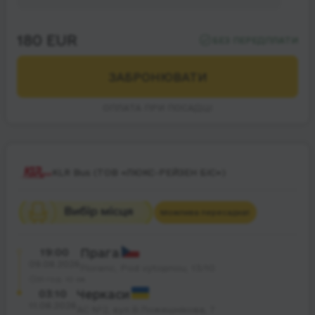
180 EUR
БЕЗ ПЕРЕДПЛАТИ
ЗАБРОНЮВАТИ
ОПЛАТА ПРИ ПОСАДЦІ
KLR Bus (ТОВ «ЛЮКС-РЕЙЗЕН БІС»)
Можлива пересадка
1
19:00
Прага
09.08.2026
Florenc, Pod výtopnou, 13/10
31 год. 10 хв.
03:10
Черкаси
11.08.2026
АС №2, вул.В.Ложешнікова, 7