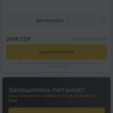
Детальніше
2618 CZK
БЕЗ ПЕРЕДПЛАТИ
ЗАБРОНЮВАТИ
ВІД 3-Х ПАСАЖИРІВ ПЕРЕДПЛАТА ВАРТОСТІ 1
КВИТКА(ІВ)
Залишились питання?
Наші спеціалісти завжди готові допомогти
Вам!