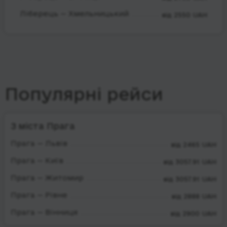
Ліберець — Хмельницький
від 2550 UAH
Популярні рейси
З міста Прага
Прага — Львів
від 2465 UAH
Прага — Київ
від 3057.91 UAH
Прага — Житомир
від 3057.91 UAH
Прага — Рівне
від 2888 UAH
Прага — Вінниця
від 2900 UAH