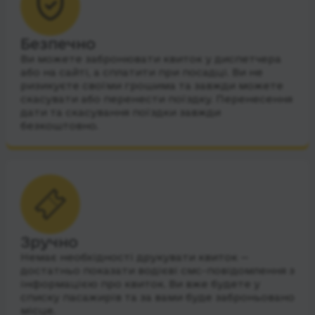
Безпечно
Ви можете забронювати квиток у диспетчера
або на сайті, а сплатити при посадці. Ви не
ризикуєте своїми грошима та завжди можете
скасувати або перенести поїздку. Перенесення
дати та скасування поїздки завжди
безкоштовно.
Зручно
Немає необхідності друкувати квиток —
достатньо показати водієві смс-повідомлення з
інформацією про квиток. Ви вже будете у
списку пасажирів та за вами буде заброньовано
місце.