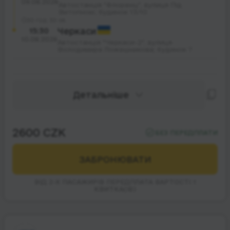
09.08.2026
Автостанція "Флоренц", вулиця Під
Витопною; будинок 13/10
30 год. 30 хв.
15:30
Черкаси
10.08.2026
Автостанція "Черкаси-2", вулиця
Володимира Ложешникова; будинок 7
Детальніше
2600 CZK
БЕЗ ПЕРЕДПЛАТИ
ЗАБРОНЮВАТИ
ВІД 2-Х ПАСАЖИРІВ ПЕРЕДПЛАТА ВАРТОСТІ 1
КВИТКА(ІВ)