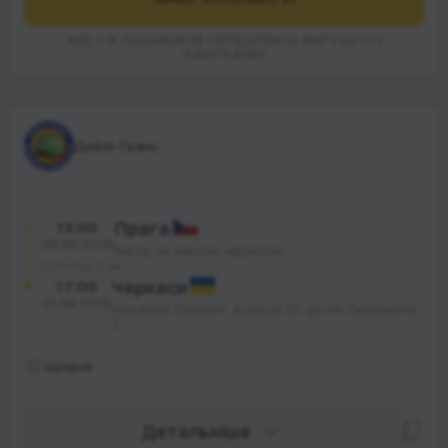
ВІД 2-Х ПАСАЖИРІВ ПЕРЕДПЛАТА ВАРТОСТІ 1
КВИТКА(ІВ)
Дейлі-Транс
13:00
Прага
09.08.2026
Заїзд за вашою адресою
27 год. 0 хв.
17:00
Черкаси
10.08.2026
Магазин Делікат, вулиця 30-річчя Перемоги,
2
Щодня
Детальніше