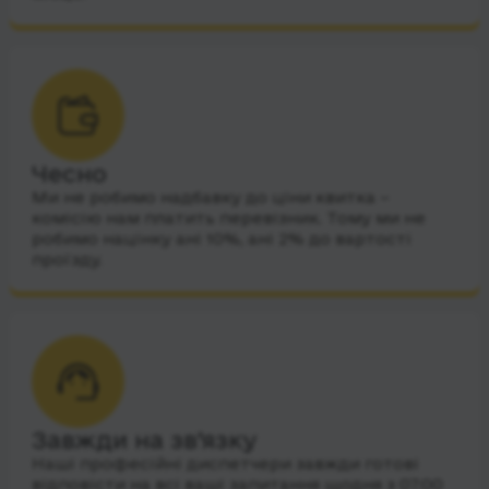
Чесно
Ми не робимо надбавку до ціни квитка –
комісію нам платить перевізник. Тому ми не
робимо націнку ані 10%, ані 2% до вартості
проїзду.
Завжди на зв’язку
Наші професійні диспетчери завжди готові
відповісти на всі ваші запитання щодня з 07:00