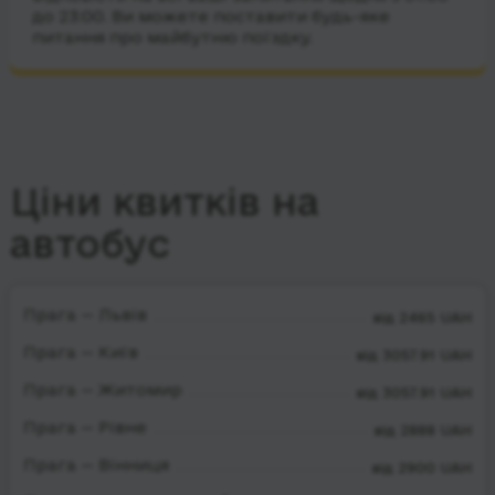
до 23:00. Ви можете поставити будь-яке
питання про майбутню поїздку.
Ціни квитків на
автобус
Прага — Львів
від 2465 UAH
Прага — Київ
від 3057.91 UAH
Прага — Житомир
від 3057.91 UAH
Прага — Рівне
від 2888 UAH
Прага — Вінниця
від 2900 UAH