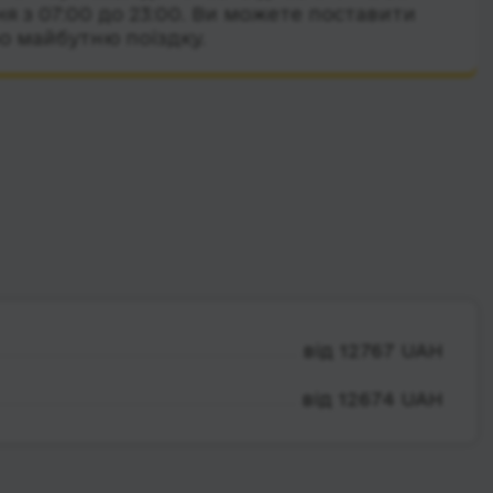
я з 07:00 до 23:00. Ви можете поставити
о майбутню поїздку.
від 12767 UAH
від 12674 UAH