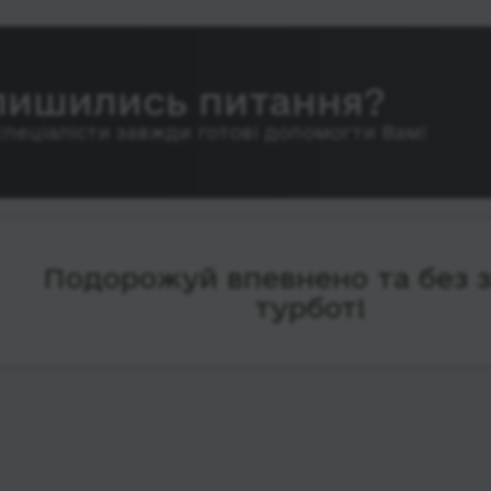
лишились питання?
спеціалісти завжди готові допомогти Вам!
Подорожуй впевнено та без 
турбот!