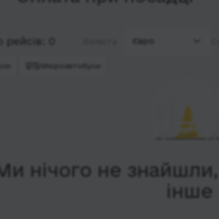
 рейсів: 0
Євро
Валюта
С
уси
Мікроавтобуси
Ми нічого не знайшли
інше