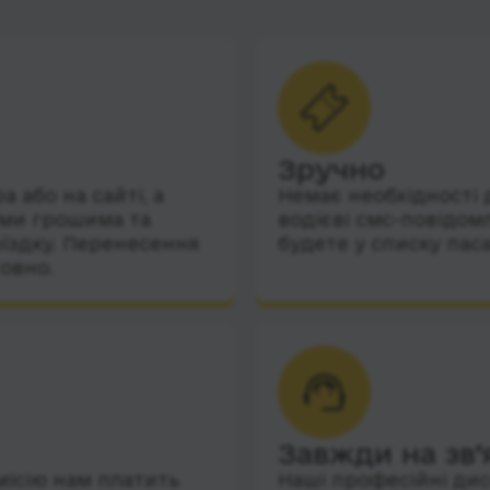
Зручно
 або на сайті, а
Немає необхідності 
їми грошима та
водієві смс-повідом
їздку. Перенесення
будете у списку пас
овно.
Завжди на зв’
місію нам платить
Наші професійні дис