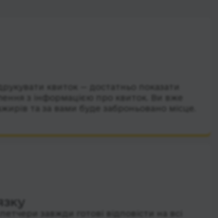
друкувати квиток — достатньо показати
лення з інформацією про квиток. Ви вже
ажирів та за вами буде заброньовано місце.
язку
петчери завжди готові відповісти на всі