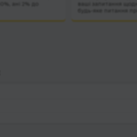
10%, ані 2% до
ваші запитання щодн
будь-яке питання пр
с