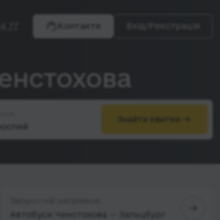
4 77
Контакти
Вхід/Реєстрація
Ченстохова
жири
Знайти квитки
Зворотній напрямок:
Автобуси Ченстохова — Зальцбург