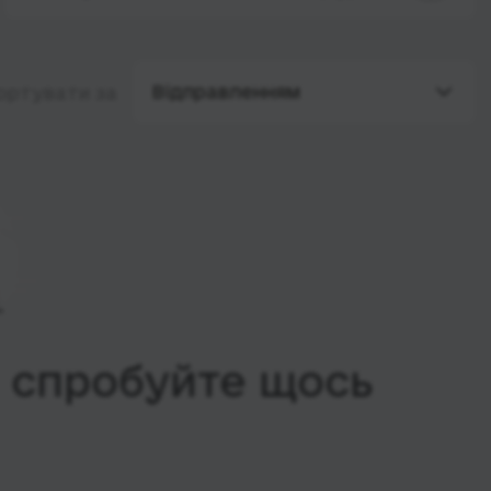
Відправленням
ортувати за
, спробуйте щось