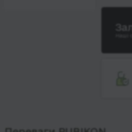
12:00 - 18:00
Wi-Fi
Після 18:00
Туалет
За
Розетка
Наші 
Клімат-контроль
Напої
Індивідуальні ремені
безпеки
Відеосистема
Аудіосистема в
автобусі
Сидіння
підвищенного
комфорту
Лежачі місця
Переваги RUBIKON