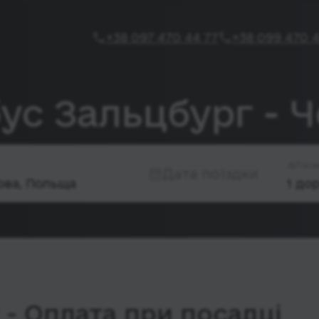
+38 097 470 44 77
+38 099 470 4
ус Зальцбург - 
Паса
Дата поїздки
- Оплата при посадці