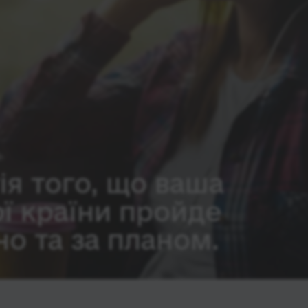
ія того, що ваша
ої країни пройде
о та за планом.