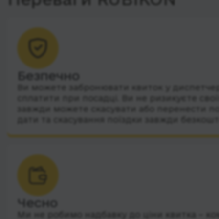
Безпечно
Ви можете забронювати квиток у диспетчера
сплатити при посадці. Ви не ризикуєте сво
завжди можете скасувати або перенести по
дати та скасування поїздки завжди безкошт
Чесно
Ми не робимо надбавку до ціни квитка – ко