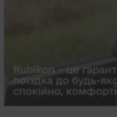
Rubikon – це гарант
поїздка до будь-як
спокійно, комфортн