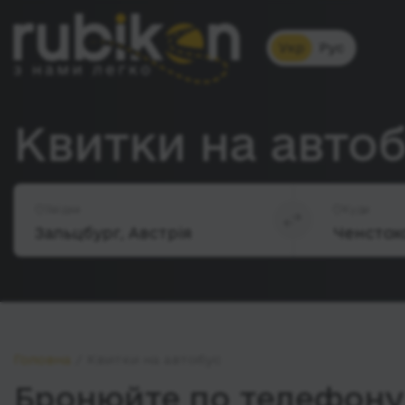
Укр
Рус
Квитки на автоб
Звідки
Куди
Головна
Квитки на автобус
Бронюйте по телефону 