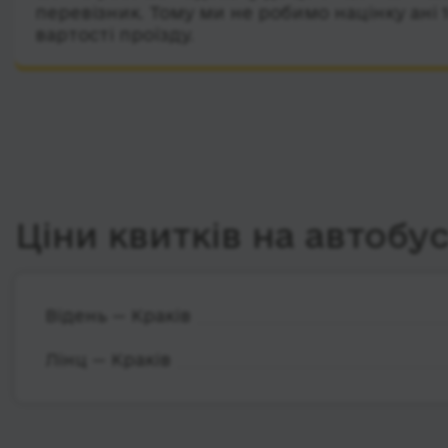
перевізник. Тому ми не робимо націнку ані 
вартості проїзду.
Ціни квитків на автобу
Відень — Краків
Лінц — Краків