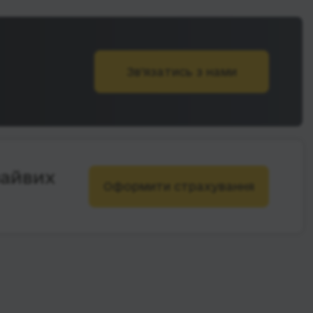
Зв’язатись з нами
зайвих
Оформити страхування