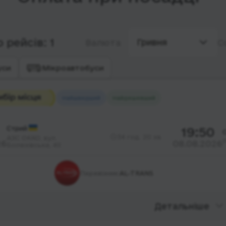
 рейсів: 1
Гривня
Валюта
С
уси
Мікроавтобуси
Найшвидший
Найдешевший
Стрий
19:50
34 год. 20 хв.
АЗС ОККО, вул.
P
26
08.08.2026
Болехівська, 49
Перевізник:
AL-TRANS
Детальніше