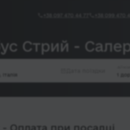
+38 097 470 44 77
+38 099 470 4
бус Стрий - Сале
Паса
Дата поїздки
- Оплата при посадці