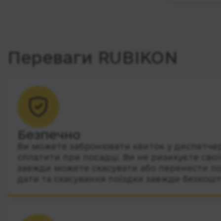
Переваги RUBIKON
Безпечно
Ви можете забронювати квиток у диспетчера
сплатити при посадці. Ви не ризикуєте сво
завжди можете скасувати або перенести по
дати та скасування поїздки завжди безкошт