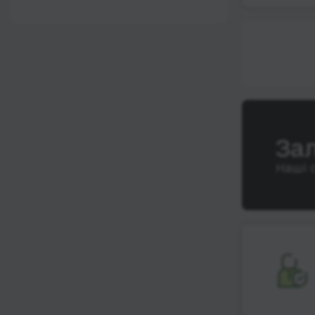
12:00 - 18:00
Wi-Fi
Після 18:00
Туалет
Розетка
Клімат-контроль
Напої
За
Індивідуальні ремені
безпеки
Наші 
Відеосистема
Аудіосистема в
автобусі
Сидіння
підвищенного
комфорту
Лежачі місця