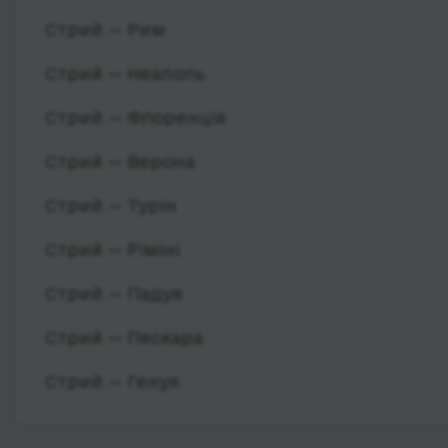
Стрий — Рим
Стрий — Неаполь
Стрий — Флоренція
Стрий — Верона
Стрий — Турін
Стрий — Ріміні
Стрий — Падуя
Стрий — Пескара
Стрий — Генуя