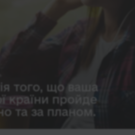
ія того, що ваша
ої країни пройде
о та за планом.