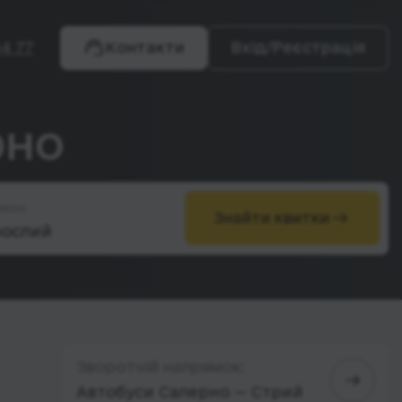
4 77
Контакти
Вхід/Реєстрація
рно
жири
Знайти квитки
Зворотній напрямок:
Автобуси Салерно — Стрий