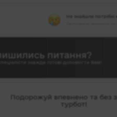
Не знайшли потрібні 
Перегляньте пропозиції на 
лишились питання?
спеціалісти завжди готові допомогти Вам!
Подорожуй впевнено та без 
турбот!