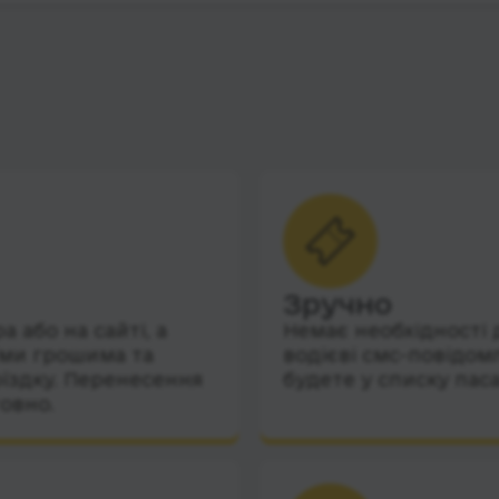
Зручно
 або на сайті, а
Немає необхідності 
їми грошима та
водієві смс-повідом
їздку. Перенесення
будете у списку пас
овно.