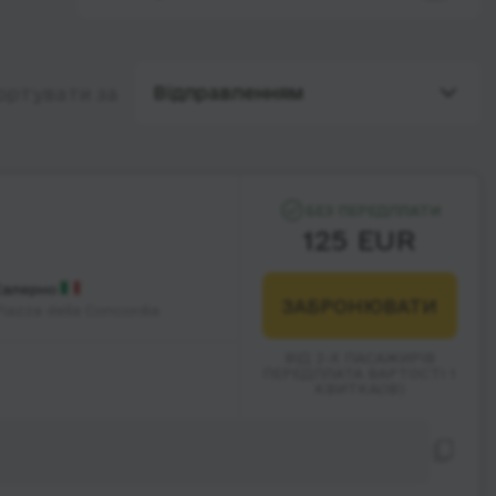
Відправленням
ортувати за
БЕЗ ПЕРЕДПЛАТИ
125 EUR
Салерно
ЗАБРОНЮВАТИ
iazza della Concordia
ВІД 2-Х ПАСАЖИРІВ
ПЕРЕДПЛАТА ВАРТОСТІ 1
КВИТКА(ІВ)