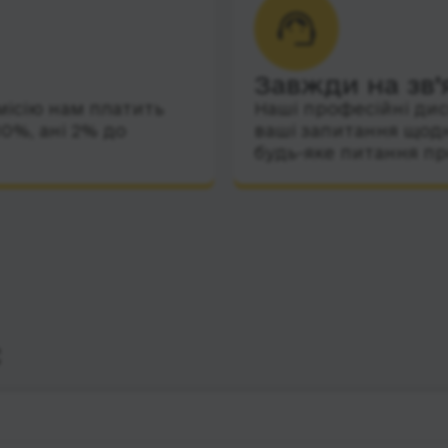
Завжди на зв’
місію нам платить
Наші професійні дис
10%, ані 2% до
ваші запитання щодн
будь-яке питання пр
с