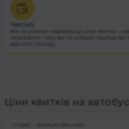
Чесно
Ми не робимо надбавку до ціни квитка – ко
перевізник. Тому ми не робимо націнку ані 
вартості проїзду.
Ціни квитків на автобу
Стрий — Венеція (Местре)