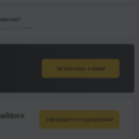
квитки?
інші дати нижче.
Зв’язатись з нами
зайвих
Оформити страхування