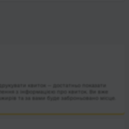
друкувати квиток — достатньо показати
лення з інформацією про квиток. Ви вже
ажирів та за вами буде заброньовано місце.