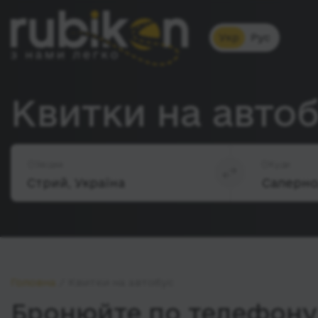
Укр
Рус
Квитки на авто
Звідки
Куди
Головна
Квитки на автобус
Бронюйте по телефону 