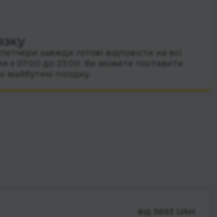
язку
петчери завжди готові відповісти на всі
я з 07:00 до 23:00. Ви можете поставити
о майбутню поїздку.
від 5693 UAH