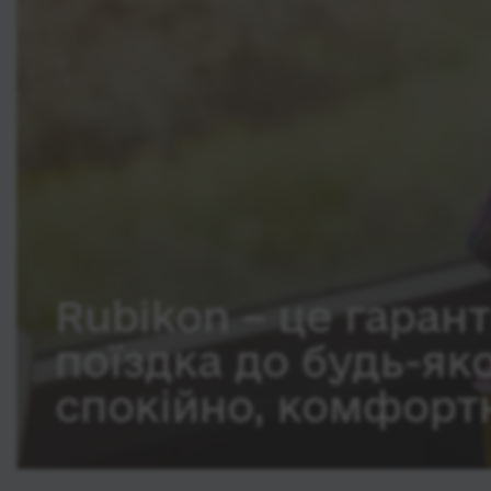
Rubikon – це гарант
поїздка до будь-як
спокійно, комфортн