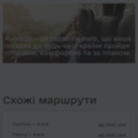
Rubikon – це гарантія того, що ваша
поїздка до будь-якої країни пройде
спокійно, комфортно та за планом.
Схожі маршрути
Таллінн — Київ
від 5550 UAH
Пярну — Київ
від 5550 UAH