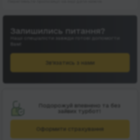
Перегляньте пропозиції на інші дати нижче.
Залишились питання?
Наші спеціалісти завжди готові допомогти
Вам!
Зв’язатись з нами
Подорожуй впевнено та без
зайвих турбот!
Оформити страхування