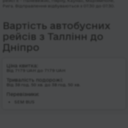
рейсі є - Паневежис, Пярну, Каунас, Маріямполе,
Рига.
Відправлення відбуваються з 07:30 до 07:30.
Вартість автобусних
рейсів з Таллінн до
Дніпро
Ціна квитка:
Від 7179 UAH до 7179 UAH
Тривалість подорожі:
Від 38 год. 50 хв. до 38 год. 50 хв.
Перевізники:
SEM BUS