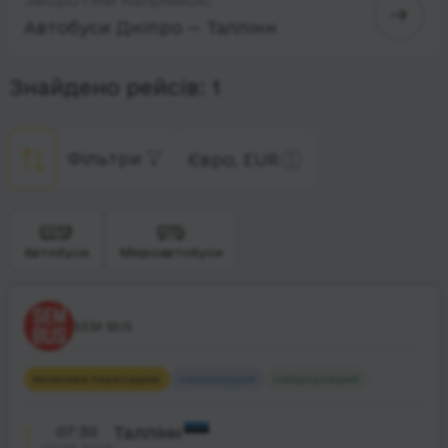
Автобуси Дніпро — Таллінн
Знайдено рейсів: 1
Фільтри
Євро, EUR
Автобуси
Мікроавтобуси
SEM BUS
Можлива пересадка
1
Найшвидший
Найдешевший
07:30
Таллінн