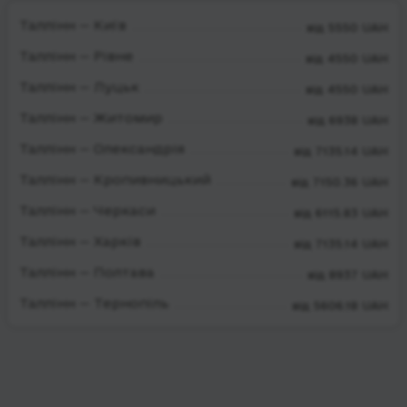
Таллінн — Київ
від 5550 UAH
Таллінн — Рівне
від 4550 UAH
Таллінн — Луцьк
від 4550 UAH
Таллінн — Житомир
від 6938 UAH
Таллінн — Олександрія
від 7135.14 UAH
Таллінн — Кропивницький
від 7150.36 UAH
Таллінн — Черкаси
від 6115.83 UAH
Таллінн — Харків
від 7135.14 UAH
Таллінн — Полтава
від 8937 UAH
Таллінн — Тернопіль
від 5606.18 UAH