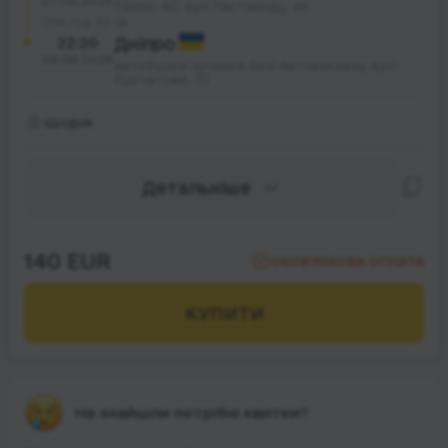
07.08.2026
Таллін АС, вул.Ластекоду, 46
38 год. 50 хв.
22:20
Дніпро
08.08.2026
Автобусна зупинка біля Автовокзалу, вул.
Курчатова, 10
Щодня
Детальніше
140 EUR
ОБОВ’ЯЗКОВА ОПЛАТА
КУПИТИ
Не знайшли потрібні квитки?