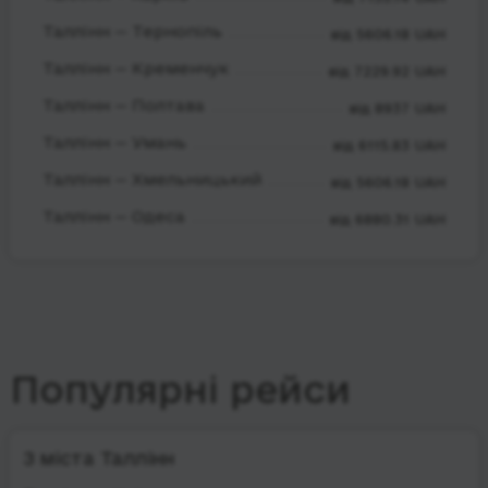
Таллінн — Тернопіль
від 5606.18 UAH
Таллінн — Кременчук
від 7229.92 UAH
Таллінн — Полтава
від 8937 UAH
Таллінн — Умань
від 6115.83 UAH
Таллінн — Хмельницький
від 5606.18 UAH
Таллінн — Одеса
від 6880.31 UAH
Популярні рейси
З міста Таллінн