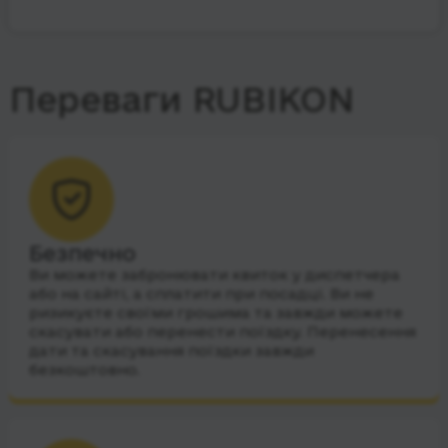
Переваги RUBIKON
Безпечно
Ви можете забронювати квиток у диспетчера
або на сайті, а сплатити при посадці. Ви не
ризикуєте своїми грошима та завжди можете
скасувати або перенести поїздку. Перенесення
дати та скасування поїздки завжди
безкоштовно.