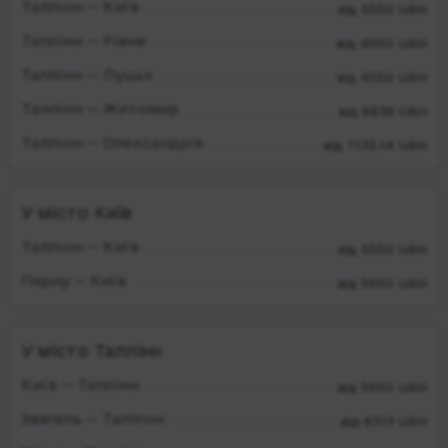
Таллінн — Київ
від 5550 UAH
Таллінн — Рівне
від 4550 UAH
Таллінн — Луцьк
від 4550 UAH
Таллінн — Житомир
від 6938 UAH
Таллінн — Олександрія
від 7135.14 UAH
У місто Київ
Таллінн — Київ
від 5550 UAH
Пярну — Київ
від 5550 UAH
У місто Таллінн
Київ — Таллінн
від 5550 UAH
Звягель — Таллінн
від 6313 UAH