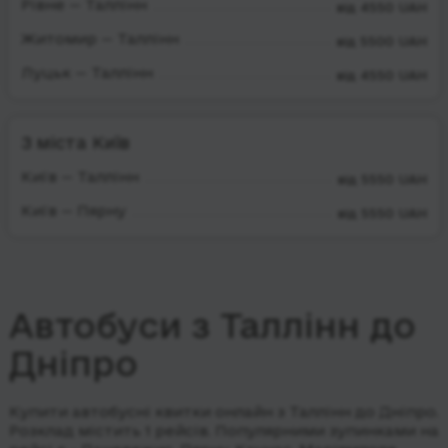
Рівне — Таллінн
від 4550 UAH
Житомир — Таллінн
від 5500 UAH
Луцьк — Таллінн
від 4550 UAH
З міста Київ
Київ — Таллінн
від 5550 UAH
Київ — Пярну
від 5550 UAH
Автобуси з Таллінн до
Дніпро
Купити автобусні квитки онлайн з Таллінн до Дніпро.
Розклад містить 1 рейсів.
Популярними зупинками на