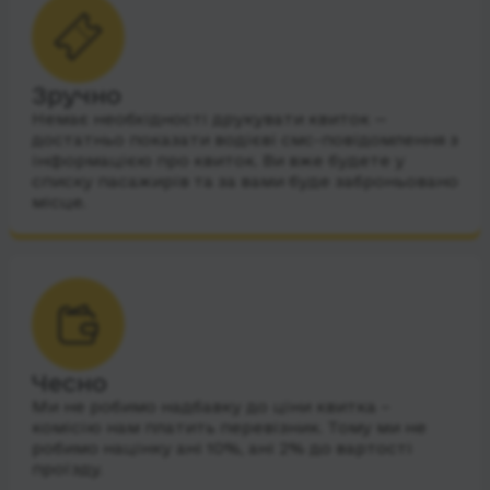
Зручно
Немає необхідності друкувати квиток —
достатньо показати водієві смс-повідомлення з
інформацією про квиток. Ви вже будете у
списку пасажирів та за вами буде заброньовано
місце.
Чесно
Ми не робимо надбавку до ціни квитка –
комісію нам платить перевізник. Тому ми не
робимо націнку ані 10%, ані 2% до вартості
проїзду.