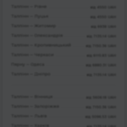
Таллінн — Рівне
від 4550 UAH
Таллінн — Луцьк
від 4550 UAH
Таллінн — Житомир
від 6938 UAH
Таллінн — Олександрія
від 7135.14 UAH
Таллінн — Кропивницький
від 7150.36 UAH
Таллінн — Черкаси
від 6115.83 UAH
Пярну — Одеса
від 6880.31 UAH
Таллінн — Дніпро
від 7135.14 UAH
Таллінн — Вінниця
від 5606.18 UAH
Таллінн — Запоріжжя
від 7150.36 UAH
Таллінн — Львів
від 5096.53 UAH
Таллінн — Харків
від 7135.14 UAH