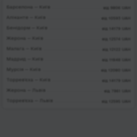
Барселона — Київ
від 9806 UAH
Аліканте — Київ
від 10593 UAH
Бенідорм — Київ
від 14179 UAH
Жерона — Київ
від 12574 UAH
Малага — Київ
від 12122 UAH
Мадрид — Київ
від 11848 UAH
Мурсія — Київ
від 12080 UAH
Торрев'єха — Київ
від 14179 UAH
Жерона — Львів
від 7961 UAH
Торрев'єха — Львів
від 12595 UAH