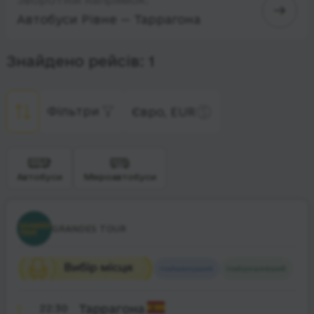
Автобуси Рівне — Таррагона
Знайдено рейсів: 1
Фільтри
Євро, EUR
Автобуси
Мікроавтобуси
GRANDES TOUR
Найшвидший
Найдешевший
22:30
Таррагона