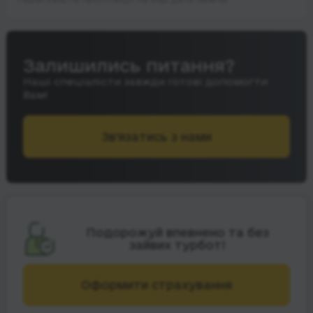
Залишились питання?
Наші спеціалісти завжди готові допомогти
Вам!
Зв’язатись з нами
Подорожуй впевнено та без
зайвих турбот!
Оформити страхування