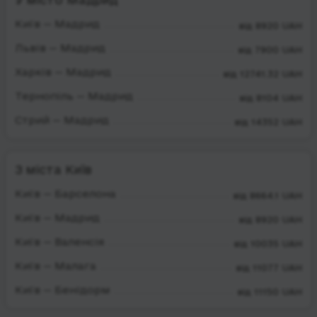
Київ — Мадрид
від 8920 UAH
Львів — Мадрид
від 7900 UAH
Харків — Мадрид
від 12741.32 UAH
Тернопіль — Мадрид
від 8104 UAH
Стрий — Мадрид
від 14352 UAH
З міста Київ
Київ — Барселона
від 8664.1 UAH
Київ — Мадрид
від 8920 UAH
Київ — Валенсія
від 10035 UAH
Київ — Малага
від 11077 UAH
Київ — Бенідорм
від 11150 UAH