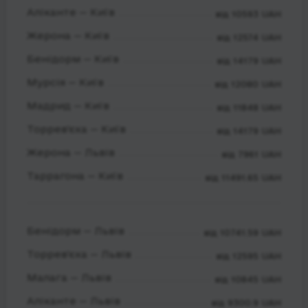
Аліканте — Київ
від 10593 UAH
Жерона — Київ
від 12574 UAH
Бенідорм — Київ
від 14179 UAH
Мурсія — Київ
від 12080 UAH
Мадрид — Київ
від 11848 UAH
Торрев'єха — Київ
від 14179 UAH
Жерона — Львів
від 7961 UAH
Таррагона — Київ
від 11491.65 UAH
Бенідорм — Львів
від 10741.59 UAH
Торрев'єха — Львів
від 12595 UAH
Малага — Львів
від 10845 UAH
Аліканте — Львів
від 9300.9 UAH