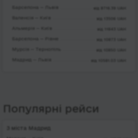
Барселона — Львів
від 8716.39 UAH
Валенсія — Київ
від 13506 UAH
Альмерія — Київ
від 11843 UAH
Барселона — Рівне
від 10873 UAH
Мурсія — Тернопіль
від 10850 UAH
Мадрид — Львів
від 10581.03 UAH
Популярні рейси
З міста Мадрид