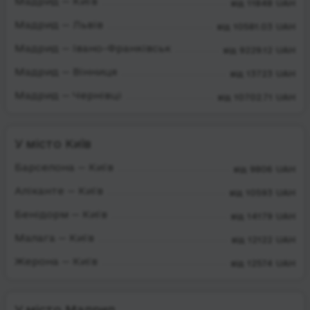
Мадрид — Київ
від 11848 UAH
Мадрид — Львів
від 10581.03 UAH
Мадрид — Івано-Франківськ
від 9229.12 UAH
Мадрид — Вінниця
від 13723 UAH
Мадрид — Чернівці
від 10702.71 UAH
У місто Київ
Барселона — Київ
від 9806 UAH
Аліканте — Київ
від 10593 UAH
Бенідорм — Київ
від 14179 UAH
Малага — Київ
від 12122 UAH
Жерона — Київ
від 12574 UAH
У місто Мадрид