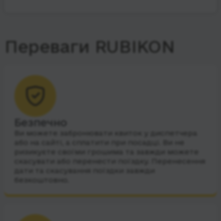
Переваги RUBIKON
Безпечно
Ви можете забронювати квиток у диспетчера
або на сайті, а сплатити при посадці. Ви не
ризикуєте своїми грошима та завжди можете
скасувати або перенести поїздку. Перенесення
дати та скасування поїздки завжди
безкоштовно.