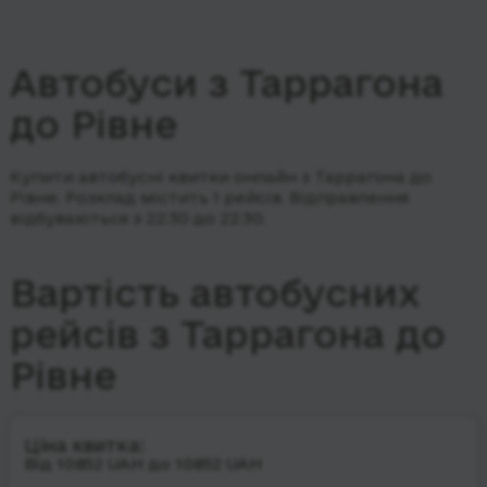
Автобуси з Таррагона
до Рівне
Купити автобусні квитки онлайн з Таррагона до
Рівне. Розклад містить 1 рейсів.
Відправлення
відбуваються з 22:30 до 22:30.
Вартість автобусних
рейсів з Таррагона до
Рівне
Ціна квитка:
Від 10852 UAH до 10852 UAH