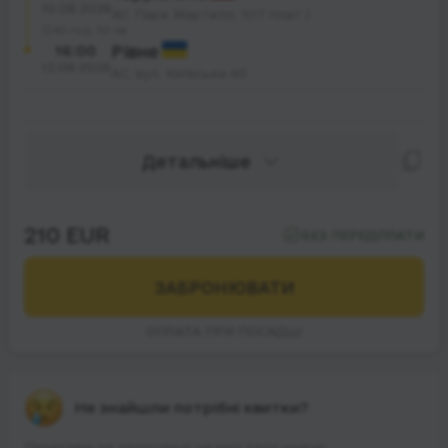
10.08.2026
АС Паре Мартелл, 1(17 плат.)
40 год. 30 хв.
16:00
Рівне
12.08.2026
АС, вул. Київська 40
Детальніше
210 EUR
БЕЗ ПЕРЕДПЛАТИ
ЗАБРОНЮВАТИ
ОПЛАТА ПРИ ПОСАДЦІ
Не знайшли потрібні квитки?
Перегляньте пропозиції на інші дати нижче.