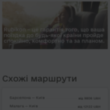
Rubikon – це гарантія того, що ваша
поїздка до будь-якої країни пройде
спокійно, комфортно та за планом.
Схожі маршрути
Барселона — Київ
від 9806 UAH
Малага — Київ
від 12122 UAH