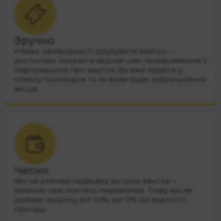
Зручно
Немає необхідності друкувати квиток —
достатньо показати водієві смс-повідомлення з
інформацією про квиток. Ви вже будете у
списку пасажирів та за вами буде заброньовано
місце.
Чесно
Ми не робимо надбавку до ціни квитка –
комісію нам платить перевізник. Тому ми не
робимо націнку ані 10%, ані 2% до вартості
проїзду.