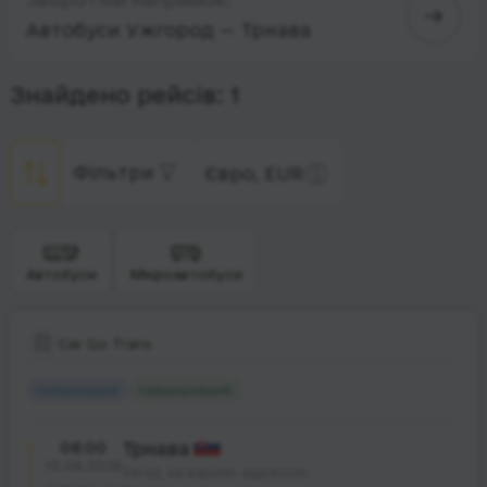
Автобуси Ужгород — Трнава
Знайдено рейсів: 1
Фільтри
Євро, EUR
Автобуси
Мікроавтобуси
Car Go Trans
Найшвидший
Найдешевший
08:00
Трнава
10.08.2026
Заїзд за вашою адресою