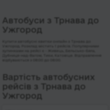
Автобуси з Трнава до
Ужгород
Купити автобусні квитки онлайн з Трнава до
Ужгород. Розклад містить 1 рейсів.
Популярними
зупинками на рейсі є - Живець, Бельсько-Бяла,
Дубниця-над-Вагом, Тихи, Катовіце.
Відправлення
відбуваються з 08:00 до 08:00.
Вартість автобусних
рейсів з Трнава до
Ужгород