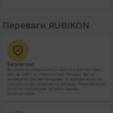
Переваги RUBIKON
Безпечно
Ви можете забронювати квиток у диспетчера
або на сайті, а сплатити при посадці. Ви не
ризикуєте своїми грошима та завжди можете
скасувати або перенести поїздку. Перенесення
дати та скасування поїздки завжди
безкоштовно.