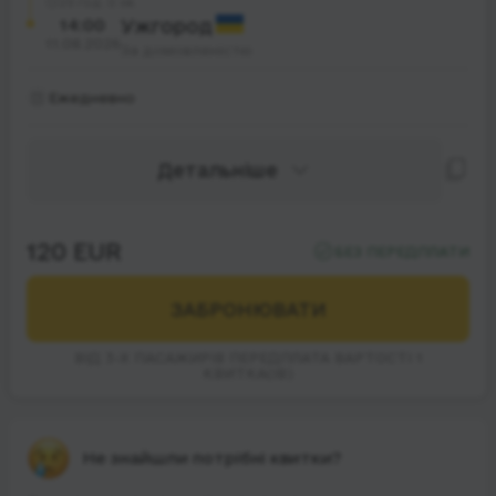
29 год. 0 хв.
14:00
Ужгород
11.08.2026
За домовленістю
Ежедневно
Детальніше
120 EUR
БЕЗ ПЕРЕДПЛАТИ
ЗАБРОНЮВАТИ
ВІД 3-Х ПАСАЖИРІВ ПЕРЕДПЛАТА ВАРТОСТІ 1
КВИТКА(ІВ)
Не знайшли потрібні квитки?