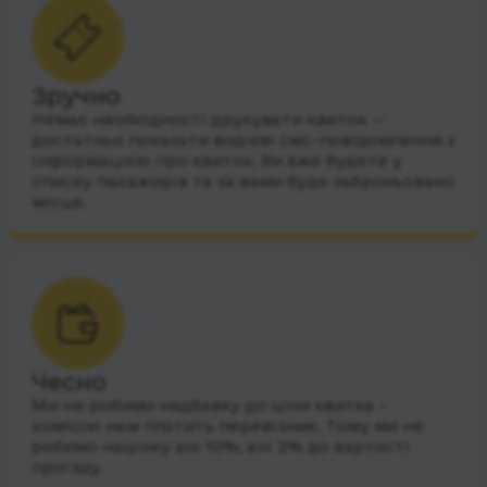
Зручно
Немає необхідності друкувати квиток —
достатньо показати водієві смс-повідомлення з
інформацією про квиток. Ви вже будете у
списку пасажирів та за вами буде заброньовано
місце.
Чесно
Ми не робимо надбавку до ціни квитка –
комісію нам платить перевізник. Тому ми не
робимо націнку ані 10%, ані 2% до вартості
проїзду.