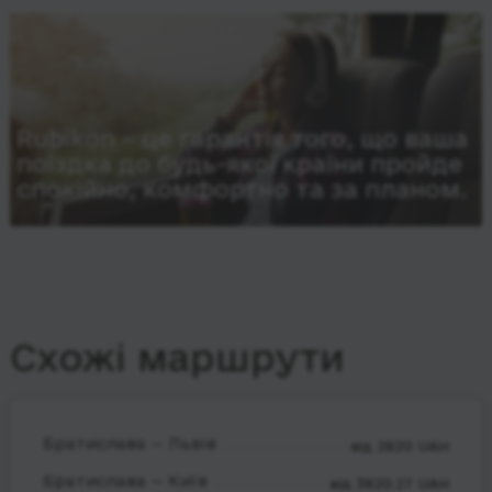
Rubikon – це гарантія того, що ваша
поїздка до будь-якої країни пройде
спокійно, комфортно та за планом.
Схожі маршрути
Братислава — Львів
від 2820 UAH
Братислава — Київ
від 3820.27 UAH