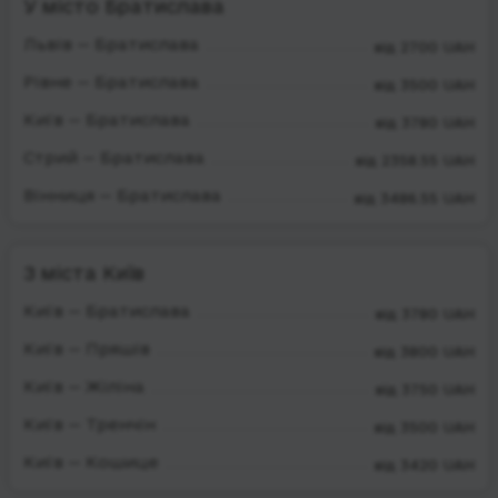
У місто Братислава
Львів — Братислава
від 2700 UAH
Рівне — Братислава
від 3500 UAH
Київ — Братислава
від 3780 UAH
Стрий — Братислава
від 2358.55 UAH
Вінниця — Братислава
від 3486.55 UAH
З міста Київ
Київ — Братислава
від 3780 UAH
Київ — Пряшів
від 3800 UAH
Київ — Жіліна
від 3750 UAH
Київ — Тренчін
від 3500 UAH
Київ — Кошице
від 3420 UAH