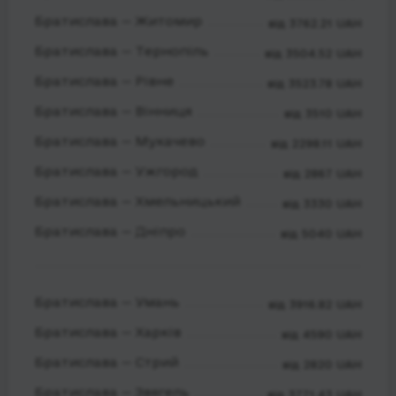
Братислава — Житомир
від 3762.21 UAH
Братислава — Тернопіль
від 3504.52 UAH
Братислава — Рівне
від 3523.78 UAH
Братислава — Вінниця
від 3510 UAH
Братислава — Мукачево
від 2298.11 UAH
Братислава — Ужгород
від 2867 UAH
Братислава — Хмельницький
від 3330 UAH
Братислава — Дніпро
від 5040 UAH
Братислава — Умань
від 3916.82 UAH
Братислава — Харків
від 4590 UAH
Братислава — Стрий
від 2820 UAH
Братислава — Звягель
від 3771.43 UAH