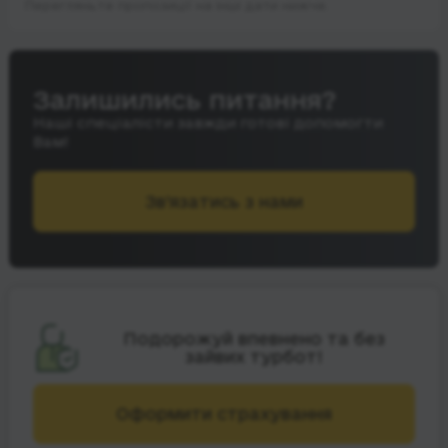
Перегляньте пропозиції на інші дати нижче.
Залишились питання?
Наші спеціалісти завжди готові допомогти
Вам!
Зв’язатись з нами
Подорожуй впевнено та без
зайвих турбот!
Оформити страхування