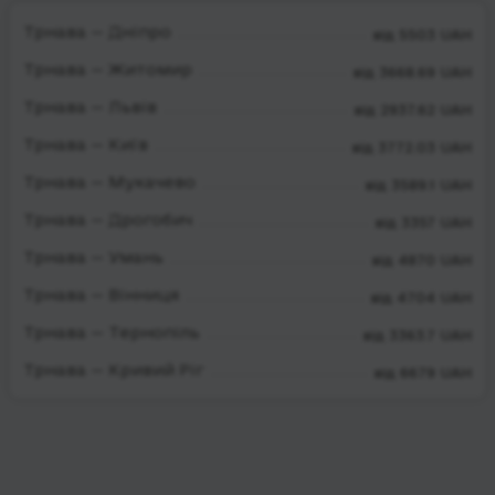
Трнава — Дніпро
від 5503 UAH
Трнава — Житомир
від 3668.69 UAH
Трнава — Львів
від 2937.62 UAH
Трнава — Київ
від 3772.03 UAH
Трнава — Мукачево
від 3589.1 UAH
Трнава — Дрогобич
від 3357 UAH
Трнава — Умань
від 4870 UAH
Трнава — Вінниця
від 4704 UAH
Трнава — Тернопіль
від 3363.7 UAH
Трнава — Кривий Ріг
від 6679 UAH