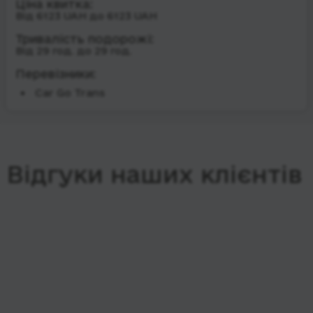
Ціна квитка:
Від 6123 UAH до 6123 UAH
Тривалість подорожі:
Від 29 год. до 29 год.
Перевізники:
Car Go Trans
Відгуки наших клієнтів