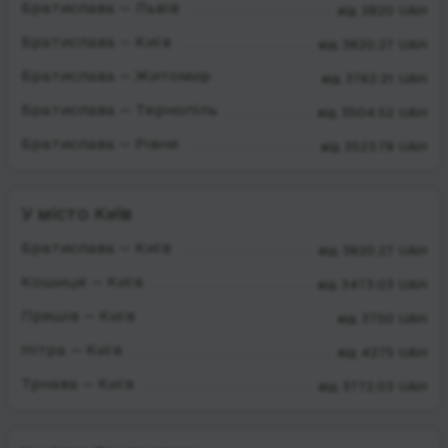
Братислава — Львів
від 2820 UAH
Братислава — Київ
від 3820.27 UAH
Братислава — Житомир
від 3762.21 UAH
Братислава — Тернопіль
від 3504.52 UAH
Братислава — Рівне
від 3523.78 UAH
У місто Київ
Братислава — Київ
від 3820.27 UAH
Кошице — Київ
від 3473.03 UAH
Пряшів — Київ
від 3750 UAH
Нітра — Київ
від 4275 UAH
Трнава — Київ
від 3772.03 UAH