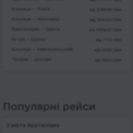
Кошице — Львів
від 2788.68 UAH
Кошице — Житомир
від 3691.64 UAH
Братислава — Одеса
від 5059.27 UAH
Нітра — Одеса
від 7713 UAH
Кошице — Хмельницький
від 5008 UAH
Трнава — Дніпро
від 5503 UAH
Популярні рейси
З міста Братислава