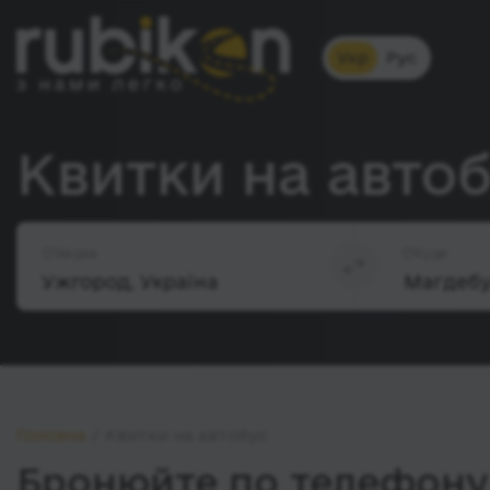
Укр
Рус
Квитки на авто
Звідки
Куди
Головна
Квитки на автобус
Бронюйте по телефону 