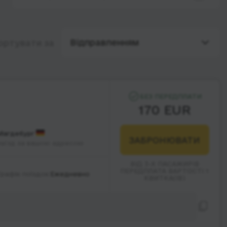
Відправленням
ортувати за
БЕЗ ПЕРЕДПЛАТИ
170 EUR
Магдебург
ЗАБРОНЮВАТИ
Заїзд за вашою адресою
ВІД 3-Х ПАСАЖИРІВ
ПЕРЕДПЛАТА ВАРТОСТІ 1
Графік поїздок:
Ежедневно
КВИТКА(ІВ)