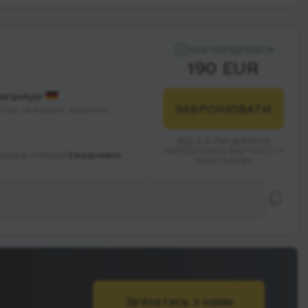
БЕЗ ПЕРЕДПЛАТИ
190 EUR
агдебург
ЗАБРОНЮВАТИ
аїзд за вашою адресою
ВІД 3-Х ПАСАЖИРІВ
ПЕРЕДПЛАТА ВАРТОСТІ 1
Графік поїздок:
Ежедневно
КВИТКА(ІВ)
Зв’язатись з нами