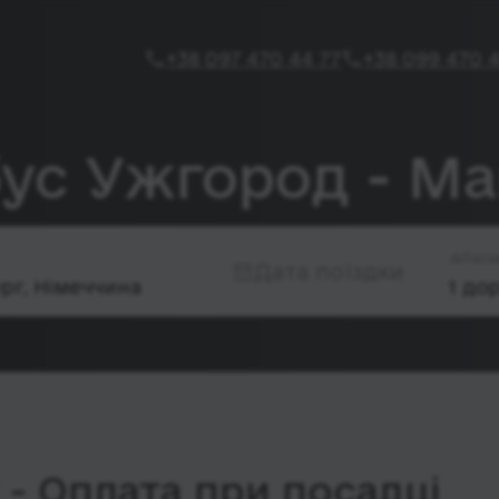
+38 097 470 44 77
+38 099 470 4
бус Ужгород - М
Паса
Дата поїздки
- Оплата при посадці