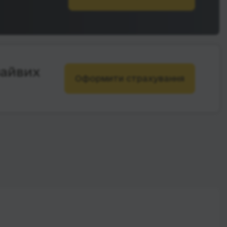
зайвих
Оформити страхування