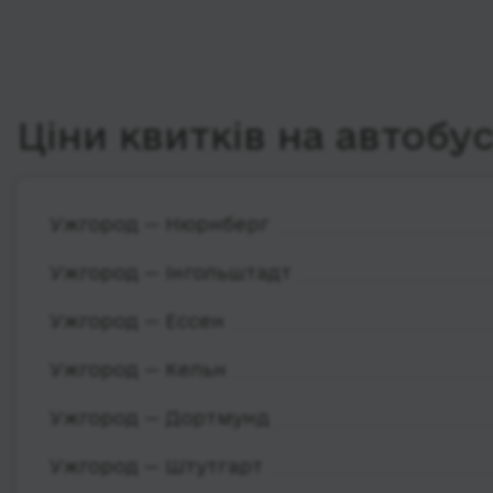
Ціни квитків на автобу
Ужгород — Нюрнберг
Ужгород — Інгольштадт
Ужгород — Ессен
Ужгород — Кельн
Ужгород — Дортмунд
Ужгород — Штутгарт