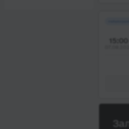
12:00 - 18:00
Wi-Fi
Після 18:00
Туалет
Найшвидши
Розетка
Клімат-контроль
15:00
07.08.20
Напої
Індивідуальні ремені
безпеки
Відеосистема
Аудіосистема в
автобусі
Сидіння
підвищенного
комфорту
За
Лежачі місця