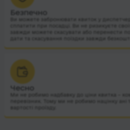
Безпечно
Ви можете забронювати квиток у диспетчера
сплатити при посадці. Ви не ризикуєте сво
завжди можете скасувати або перенести по
дати та скасування поїздки завжди безкошт
Чесно
Ми не робимо надбавку до ціни квитка – ко
перевізник. Тому ми не робимо націнку ані 
вартості проїзду.