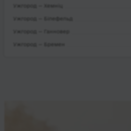
Ужгород — Хемніц
Ужгород — Білефельд
Ужгород — Ганновер
Ужгород — Бремен