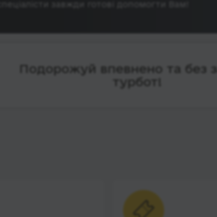
спеціалісти завжди готові допомогти Вам!
Подорожуй впевнено та без 
турбот!