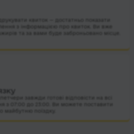
друкувати квиток — достатньо показати
лення з інформацією про квиток. Ви вже
ажирів та за вами буде заброньовано місце.
язку
петчери завжди готові відповісти на всі
я з 07:00 до 23:00. Ви можете поставити
о майбутню поїздку.