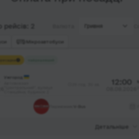
 рейсів: 2
Гривня
Валюта
С
уси
Мікроавтобуси
ресадка
Найдешевший
Ужгород
12:00
Автовокзал
29 год. 30 хв.
"Центральний", вулиця
26
08.08.2026
Станційна; будинок 2
Перевізник:
V-Bus
Детальніше