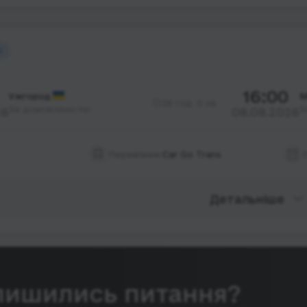
й
16:00
Ужгород
М
26 год. 0 хв.
За домовленістю
З
26
08.08.2026
Перевізник:
Car Go Trans
Детальніше
лишились питання?