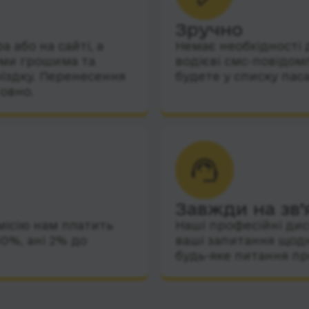
Зручно
 або на сайті, а
Немає необхідності 
їми грошима та
водієві смс-повідом
їздку. Перенесення
будете у списку пас
овно.
Завжди на зв’
місію нам платить
Наші професійні дис
10%, ані 2% до
ваші запитання щодн
будь-яке питання пр