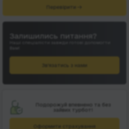
Перевірити
Залишились питання?
Наші спеціалісти завжди готові допомогти
Вам!
Зв’язатись з нами
Подорожуй впевнено та без
зайвих турбот!
Оформити страхування