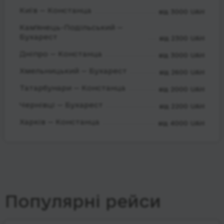
Київ — Констанца
від 3000 UAH
Кам'янець-Подільський —
Бухарест
від 2300 UAH
Дніпро — Констанца
від 3000 UAH
Хмельницький — Бухарест
від 2600 UAH
Татарбунари — Констанца
від 2000 UAH
Чернівці — Бухарест
від 2200 UAH
Харків — Констанца
від 4000 UAH
Популярні рейси