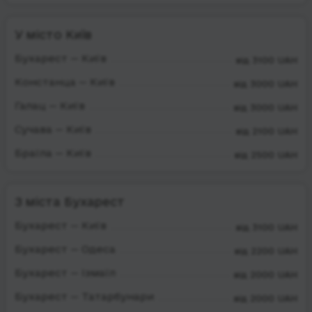
У місто Київ
Бухарест — Київ
від 3100 UAH
Констанца — Київ
від 3000 UAH
Галац — Київ
від 3000 UAH
Сучава — Київ
від 2100 UAH
Браїла — Київ
від 2500 UAH
З міста Бухарест
Бухарест — Київ
від 3100 UAH
Бухарест — Одеса
від 2200 UAH
Бухарест — Ізмаїл
від 2000 UAH
Бухарест — Татарбунари
від 2000 UAH