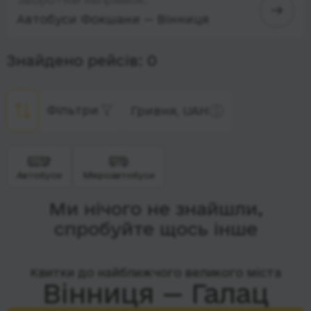
Автобуси Фокшани — Вінниця
Знайдено рейсів: 0
Фільтри
Гривня, UAH
Автобуси
Мікроавтобуси
Ми нічого не знайшли,
спробуйте щось інше
Квитки до найближчого великого міста
Вінниця — Галац