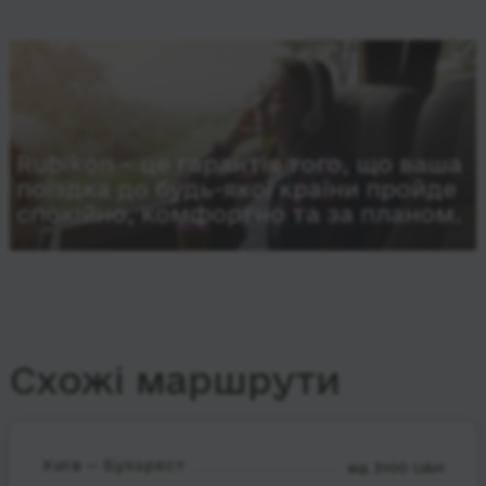
Rubikon – це гарантія того, що ваша
поїздка до будь-якої країни пройде
спокійно, комфортно та за планом.
Схожі маршрути
Київ — Бухарест
від 3100 UAH