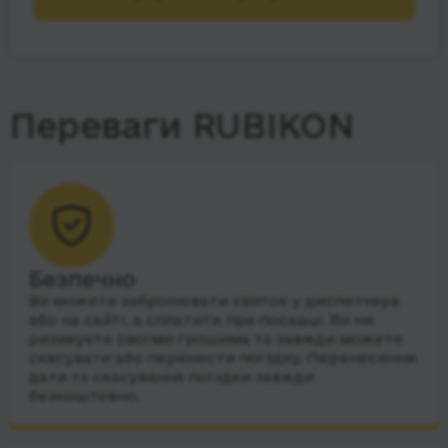
Переваги RUBIKON
Безпечно
Ви можете забронювати квиток у диспетчера
або на сайті, а сплатити при посадці. Ви не
ризикуєте своїми грошима та завжди можете
скасувати або перенести поїздку. Перенесення
дати та скасування поїздки завжди
безкоштовно.