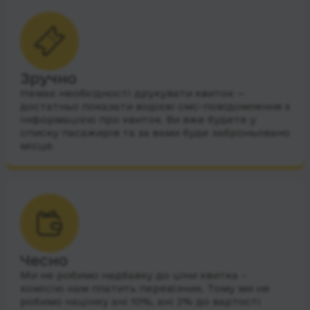
Зручно
Немає необхідності друкувати квиток —
достатньо показати водієві смс-повідомлення з
інформацією про квиток. Ви вже будете у
списку пасажирів та за вами буде заброньовано
місце.
Чесно
Ми не робимо надбавку до ціни квитка –
комісію нам платить перевізник. Тому ми не
робимо націнку ані 10%, ані 2% до вартості