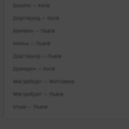
Берлін — Київ
Дортмунд — Київ
Бремен — Львів
Кельн — Львів
Дортмунд — Львів
Дрезден — Київ
Магдебург — Житомир
Магдебург — Львів
Ульм — Львів