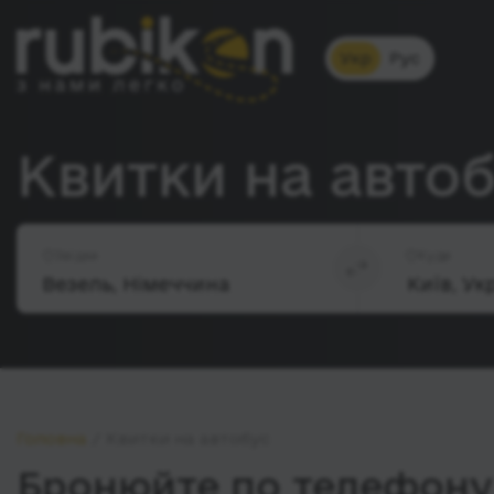
Укр
Рус
Квитки на автоб
Звідки
Куди
Головна
Квитки на автобус
Бронюйте по телефону 