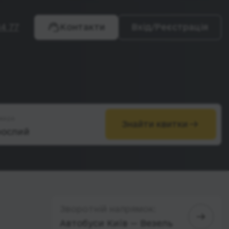
4 77
Контакти
Вхід/Реєстрація
жири
Знайти квитки
Зворотній напрямок:
Автобуси Київ — Везель