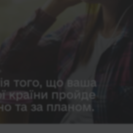
ія того, що ваша
ої країни пройде
о та за планом.