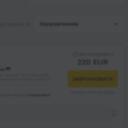
Відправленням
ортувати за
БЕЗ ПЕРЕДПЛАТИ
220 EUR
иїв
ал. вокзал "Центральний",
ЗАБРОНЮВАТИ
окзальна площа; будинок
ОПЛАТА ПРИ ПОСАДЦІ
Графік поїздок:
Ежедневно