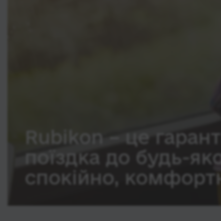
Rubikon – це гарант
поїздка до будь-як
спокійно, комфортн