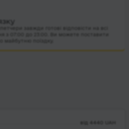
язку
петчери завжди готові відповісти на всі
я з 07:00 до 23:00. Ви можете поставити
о майбутню поїздку.
від 4440 UAH