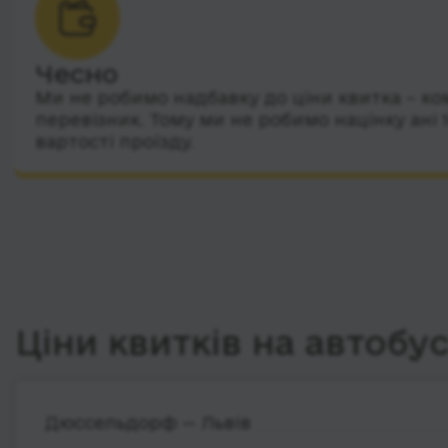
Чесно
Ми не робимо надбавку до ціни квитка – ко
перевізник. Тому ми не робимо націнку ані 
вартості проїзду.
Ціни квитків на автобу
Дюссельдорф — Львів