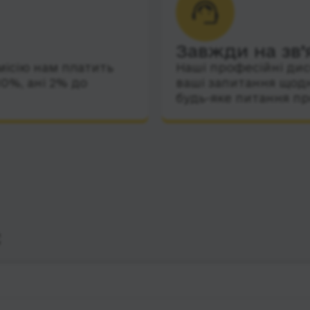
Завжди на зв’
місію нам платить
Наші професійні дис
10%, ані 2% до
ваші запитання щодн
будь-яке питання пр
с