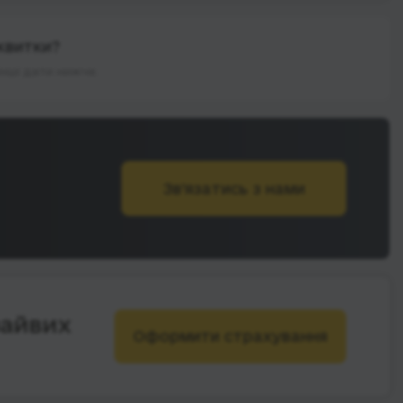
квитки?
інші дати нижче.
Зв’язатись з нами
зайвих
Оформити страхування