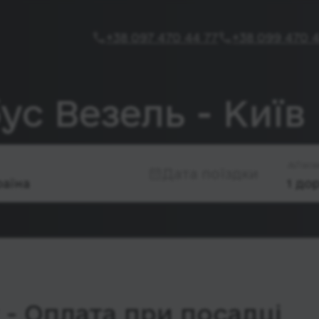
+38 097 470 44 77
+38 099 470 4
ус Везель - Київ
Паса
Дата поїздки
- Оплата при посадці