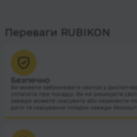
Переваги RUBIKON
Безпечно
Ви можете забронювати квиток у диспетчера
сплатити при посадці. Ви не ризикуєте сво
завжди можете скасувати або перенести по
дати та скасування поїздки завжди безкошт