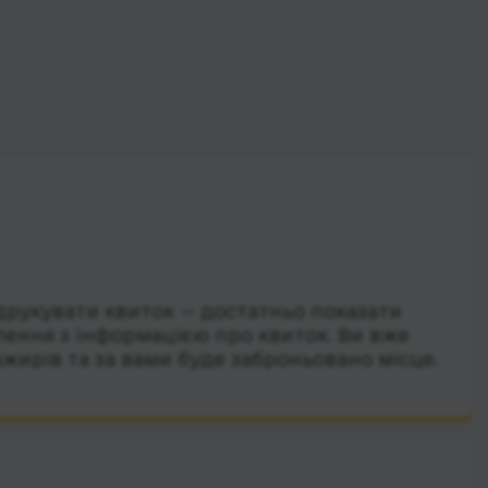
друкувати квиток — достатньо показати
лення з інформацією про квиток. Ви вже
ажирів та за вами буде заброньовано місце.