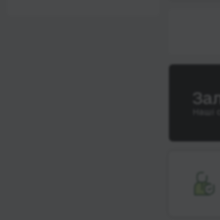
12:00 - 18:00
Wi-Fi
Після 18:00
Туалет
Розетка
Клімат-контроль
Напої
За
Індивідуальні ремені
Наші 
безпеки
Відеосистема
Аудіосистема в
автобусі
Сидіння
підвищенного
комфорту
Лежачі місця