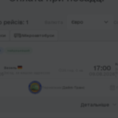
 рейсів: 1
Євро
Валюта
С
уси
Мікроавтобуси
й
Найдешевший
К
17:00
Везель
З
25 год. 0 хв.
Заїзд, за вашою адресою
В
26
09.08.2026
1
Перевізник:
Дейлі-Транс
Детальніше