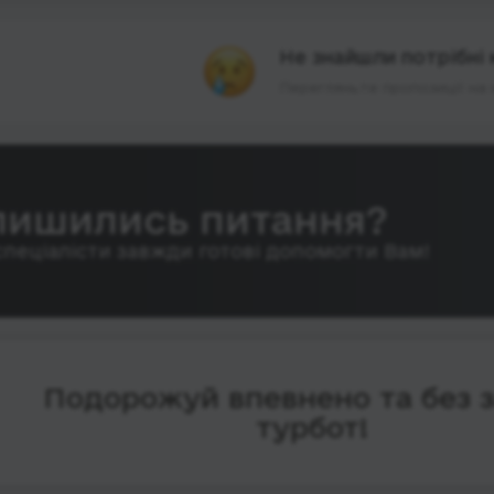
Не знайшли потрібні 
Перегляньте пропозиції на 
лишились питання?
спеціалісти завжди готові допомогти Вам!
Подорожуй впевнено та без 
турбот!