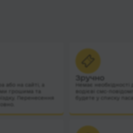
Зручно
 або на сайті, а
Немає необхідності 
їми грошима та
водієві смс-повідом
їздку. Перенесення
будете у списку пас
овно.