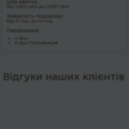
Ціна квитка:
Від 12819 UAH до 14357 UAH
Тривалість подорожі:
Від 31 год. до 42 год.
Перевізники:
V-Bus
V-Bus Реклайнер👑
Відгуки наших клієнтів