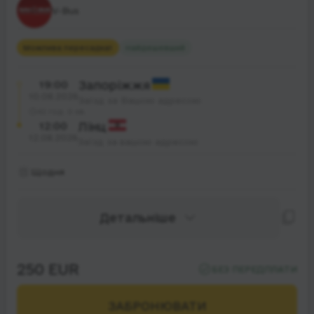
V-Bus
Можлива пересадка
1
Найдешевший
19:00
Запоріжжя
10.08.2026
Заїзд за Вашою адресою
42 год. 0 хв.
12:00
Лінц
12.08.2026
Заїзд за вашою адресою
Щодня
Детальніше
250 EUR
БЕЗ ПЕРЕДПЛАТИ
ЗАБРОНЮВАТИ