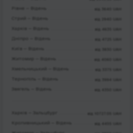
Рівне — Відень
від 3640 UAH
Стрий — Відень
від 2940 UAH
Харків — Відень
від 4635 UAH
Дніпро — Відень
від 4725 UAH
Київ — Відень
від 3830 UAH
Житомир — Відень
від 4060 UAH
Хмельницький — Відень
від 3375 UAH
Тернопіль — Відень
від 3994 UAH
Звягель — Відень
від 4350 UAH
Харків — Зальцбург
від 10727.05 UAH
Кропивницький — Відень
від 4455 UAH
Житомир — Зальцбург