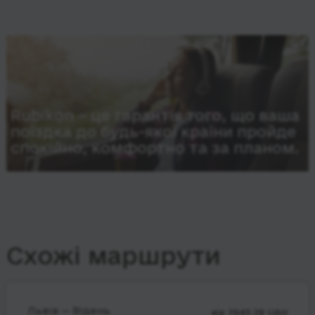
Rubikon – це гарантія того, що ваша
поїздка до будь-якої країни пройде
спокійно, комфортно та за планом.
Схожі маршрути
Львів — Відень
від 2945.28 UAH