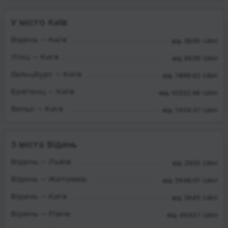
У місто Київ
Відень — Київ
від 3645 UAH
Лінц — Київ
від 6639 UAH
Зальцбург — Київ
від 7899.62 UAH
Брегенц — Київ
від 10322.96 UAH
Вельс — Київ
від 7434.57 UAH
З міста Відень
Відень — Львів
від 2925 UAH
Відень — Житомир
від 3948.01 UAH
Відень — Київ
від 3645 UAH
Відень — Рівне
від 4542.1 UAH