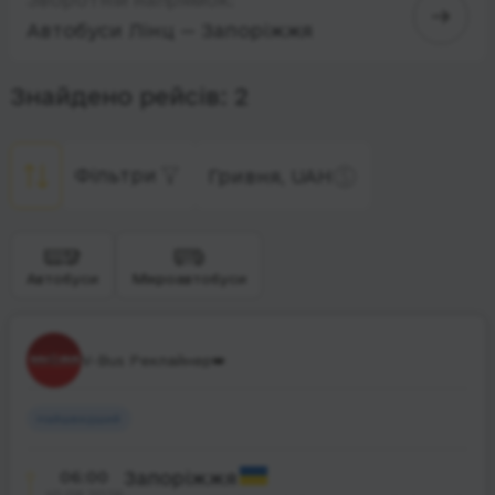
Автобуси Лінц — Запоріжжя
Знайдено рейсів: 2
Фільтри
Гривня, UAH
Автобуси
Мікроавтобуси
V-Bus Реклайнер👑
Найшвидший
06:00
Запоріжжя