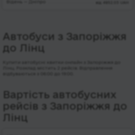
Відень — Дніпро
від 4852.03 UAH
Автобуси з Запоріжжя
до Лінц
Купити автобусні квитки онлайн з Запоріжжя до
Лінц. Розклад містить 2 рейсів.
Відправлення
відбуваються з 06:00 до 19:00.
Вартість автобусних
рейсів з Запоріжжя до
Лінц