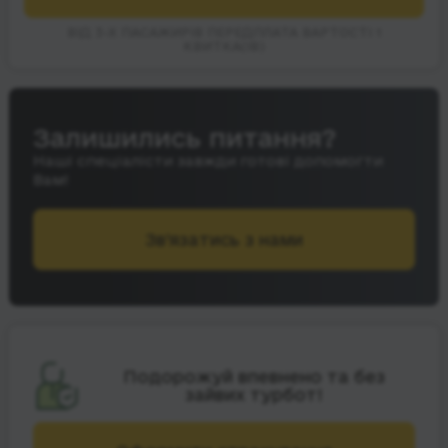
ВІД 3-Х ПАСАЖИРІВ ПЕРЕДПЛАТА ВАРТОСТІ 1
КВИТКА(ІВ)
Залишились питання?
Наші спеціалісти завжди готові допомогти
Вам!
Зв’язатись з нами
Подорожуй впевнено та без
зайвих турбот!