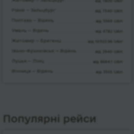
від 7800 UAH
Рівне — Зальцбург
від 7540 UAH
Полтава — Відень
від 5569 UAH
Умань — Відень
від 4782 UAH
Житомир — Брегенц
від 10322.96 UAH
Івано-Франківськ — Відень
від 2940 UAH
Луцьк — Лінц
від 8664.1 UAH
Вінниця — Відень
від 3555 UAH
Популярні рейси