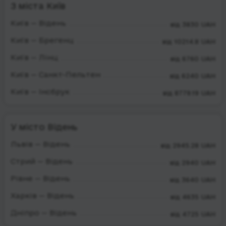
З міста Київ
Київ — Відень
від 3830 UAH
Київ — Брегенц
від 10214.8 UAH
Київ — Лінц
від 6760 UAH
Київ — Санкт-Пельтен
від 6240 UAH
Київ — Інсбрук
від 8779.19 UAH
У місто Відень
Львів — Відень
від 2945.28 UAH
Стрий — Відень
від 2940 UAH
Рівне — Відень
від 3640 UAH
Харків — Відень
від 4635 UAH
Дніпро — Відень
від 4725 UAH