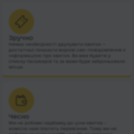
Зручно
Немає необхідності друкувати квиток —
достатньо показати водієві смс-повідомлення з
інформацією про квиток. Ви вже будете у
списку пасажирів та за вами буде заброньовано
місце.
Чесно
Ми не робимо надбавку до ціни квитка –
комісію нам платить перевізник. Тому ми не