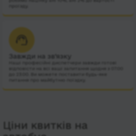
робимо націнку ані 10%, ані 2% до вартості
проїзду.
Завжди на зв’язку
Наші професійні диспетчери завжди готові
відповісти на всі ваші запитання щодня з 07:00
до 23:00. Ви можете поставити будь-яке
питання про майбутню поїздку.
Ціни квитків на