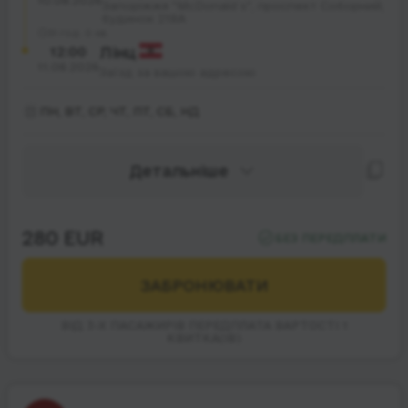
10.08.2026
Запоріжжя "McDonald`s", проспект Соборний;
будинок 218А
31 год. 0 хв.
12:00
Лінц
11.08.2026
Заїзд за вашою адресою
ПН, ВТ, СР, ЧТ, ПТ, СБ, НД
Детальніше
280 EUR
БЕЗ ПЕРЕДПЛАТИ
ЗАБРОНЮВАТИ
ВІД 3-Х ПАСАЖИРІВ ПЕРЕДПЛАТА ВАРТОСТІ 1
КВИТКА(ІВ)