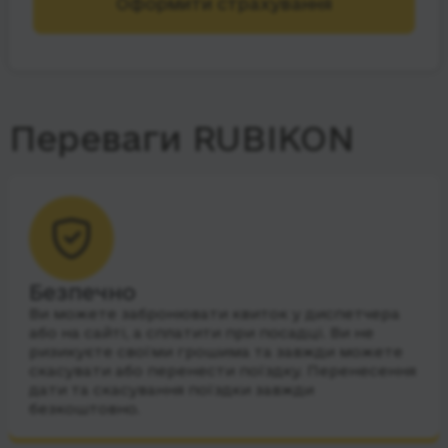
Оформити страхування
Переваги RUBIKON
Безпечно
Ви можете забронювати квиток у диспетчера
або на сайті, а сплатити при посадці. Ви не
ризикуєте своїми грошима та завжди можете
скасувати або перенести поїздку. Перенесення
дати та скасування поїздки завжди
безкоштовно.