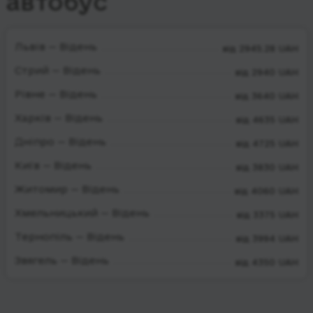
автобус
Львів — Відень
від 2945.28 UAH
Стрий — Відень
від 2940 UAH
Рівне — Відень
від 3640 UAH
Харків — Відень
від 4635 UAH
Дніпро — Відень
від 4725 UAH
Київ — Відень
від 3830 UAH
Житомир — Відень
від 4060 UAH
Хмельницький — Відень
від 3375 UAH
Тернопіль — Відень
від 3994 UAH
Звягель — Відень
від 4350 UAH