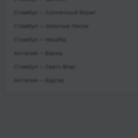
Стамбул — Солнечный берег
Стамбул — Золотые Пески
Стамбул — Несебр
Анталия — Варна
Стамбул — Светі-Влас
Анталия — Бургас