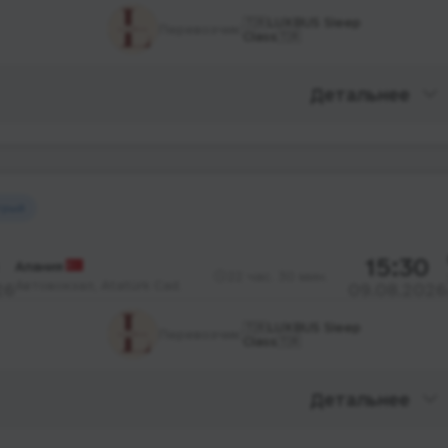
🇹🇷LUXBUS Sleep
Перевозчик:
Class🇹🇷
Детальнее
трый
15:30
Алания
22 час. 30 мин.
Автовокзал, Atatürk Cad.
26
09.08.2026
🇹🇷LUXBUS Sleep
Перевозчик:
Class🇹🇷
Детальнее