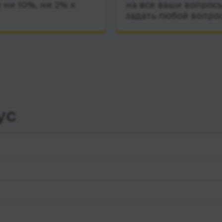
 ни 10%, ни 2% к
на все ваши вопросы
задать любой вопро
ус