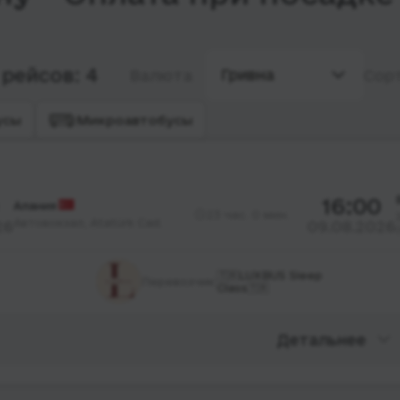
рейсов: 4
Гривна
Валюта
Сор
усы
Микроавтобусы
16:00
Алания
23 час. 0 мин.
Автовокзал, Atatürk Cad.
26
09.08.2026
🇹🇷LUXBUS Sleep
Перевозчик:
Class🇹🇷
Детальнее