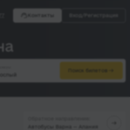
77
Контакты
Вход/Регистрация
на
ажиры
Поиск билетов
Обратное направление:
Автобусы Варна — Алания