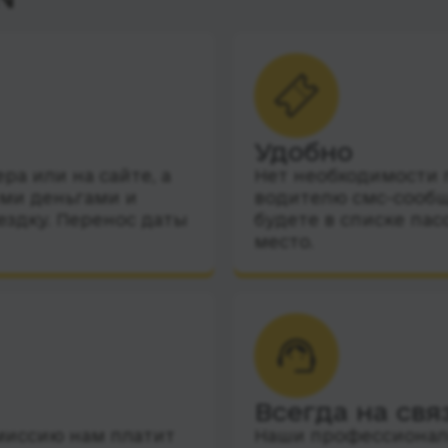
Удобно
а или на сайте, а
Нет необходимости п
ими деньгами и
водителю смс-сообщ
ездку. Перенос даты
будете в списке пас
место.
Всегда на свя
миссию нам платит
Наши профессиональ