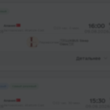
евый
16:00
Алания
23 час. 0 мин.
Автовокзал, Atatürk Cad.
26
09.08.2026
🇹🇷LUXBUS Sleep
Перевозчик:
Class🇹🇷
Детальнее
трый
Самый дешевый
15:30
Алания
22 час. 30 мин.
Автовокзал, Atatürk Cad.
26
09.08.2026