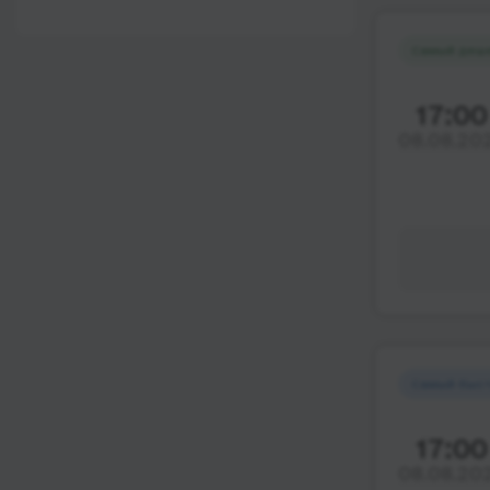
12:00 - 18:00
Wi-Fi
После 18:00
Самый деш
Туалет
Розетка
17:00
08.08.20
Климат-контроль
Напитки
Индивидуальные
ремни безопасности
Видеосистема
Аудиосистема в
автобусе
Сидения
Самый быс
повышенного
комфорта
17:00
Лежачие места
08.08.20