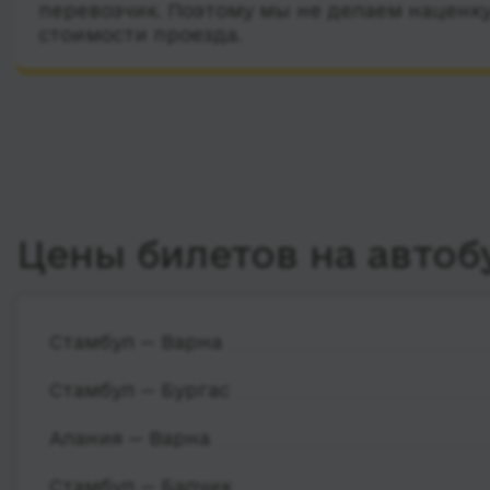
перевозчик. Поэтому мы не делаем наценку
стоимости проезда.
Цены билетов на автоб
Стамбул — Варна
Стамбул — Бургас
Алания — Варна
Стамбул — Балчик