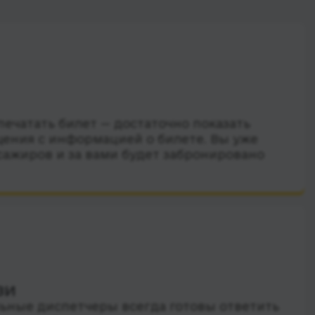
ечатать билет — достаточно показать
ения с информацией о билете. Вы уже
сажиров и за вами будет забронировано
зи
ные диспетчеры всегда готовы ответить