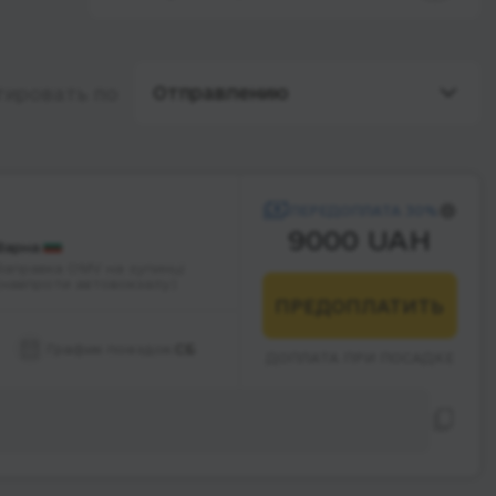
Отправлению
тировать по
ПЕРЕДОПЛАТА 30%
9000 UAH
Варна
Заправка OMV на зупинці
(навпроти автовокзалу)
ПРЕДОПЛАТИТЬ
График поездок:
СБ
ДОПЛАТА ПРИ ПОСАДКЕ