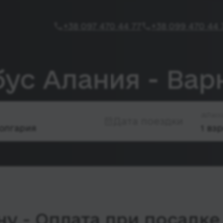
+38 097 470 44 77
+38 099 470 44 
бус Алания - Вар
Пасс
Дата поездки
у - Оплата при посадке