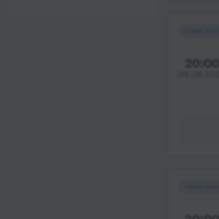
12:00 - 18:00
Wi-Fi
После 18:00
Туалет
Самый быс
Розетка
20:0
Климат-контроль
08.08.20
Напитки
Индивидуальные
ремни безопасности
Видеосистема
Аудиосистема в
автобусе
Сидения
повышенного
Самый быс
комфорта
Лежачие места
20:0