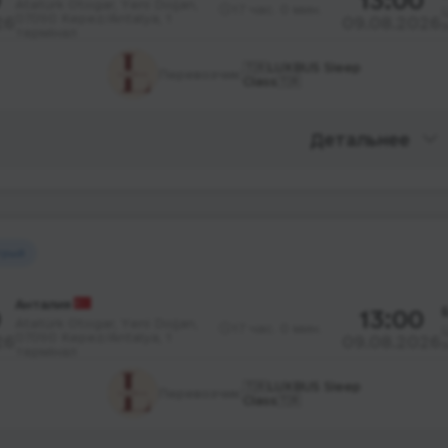
Atatürk Otogar, Yeni Doğan,
17 час. 0 мин.
07090 Kepez/Antalya, 1
26
09.08.2026
термінал
🇹🇷LUXBUS Sleep
Перевозчик:
Class🇹🇷
Детальнее
трый
Анталия
0
13:00
Atatürk Otogar, Yeni Doğan,
17 час. 0 мин.
07090 Kepez/Antalya, 1
26
09.08.2026
термінал
🇹🇷LUXBUS Sleep
Перевозчик:
Class🇹🇷