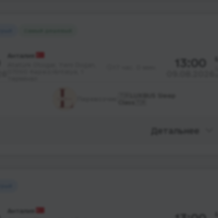
трый
Самый дешевый
Анталия
0
13:00
Atatürk Otogar, Yeni Doğan,
17 час. 0 мин.
07090 Kepez/Antalya, 1
26
09.08.2026
термінал
🇹🇷LUXBUS Sleep
Перевозчик:
Class🇹🇷
Детальнее
трый
Анталия
0
13:00