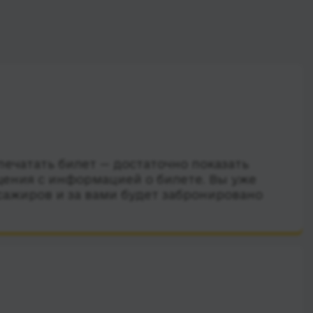
ечатать билет — достаточно показать
ения с информацией о билете. Вы уже
сажиров и за вами будет забронировано