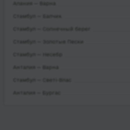
Алания — Варна
Стамбул — Балчик
Стамбул — Солнечный берег
Стамбул — Золотые Пески
Стамбул — Несебр
Анталия — Варна
Стамбул — Светі-Влас
Анталия — Бургас