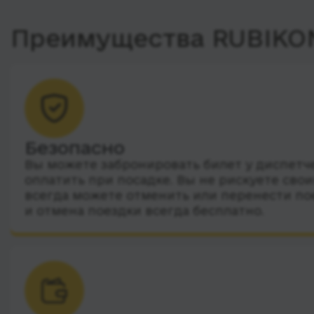
Преимущества RUBIKO
Безопасно
Вы можете забронировать билет у диспетчер
оплатить при посадке. Вы не рискуете сво
всегда можете отменить или перенести по
и отмена поездки всегда бесплатно.