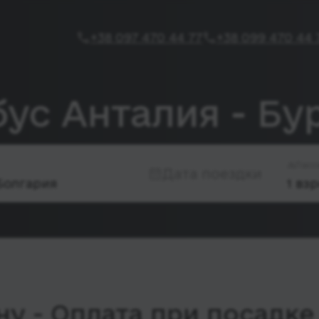
+38 097 470 44 77
+38 099 470 44 
ус Анталия - Бу
Пасс
Дата поездки
у - Оплата при посадке