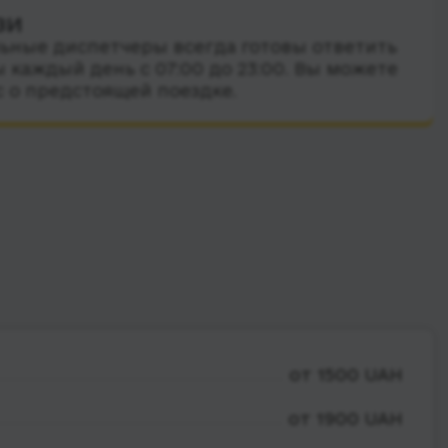
зи
ные диспетчеры всегда готовы ответить
 каждый день с 07:00 до 23:00. Вы можете
с о предстоящей поездке.
от 1500 UAH
от 1900 UAH