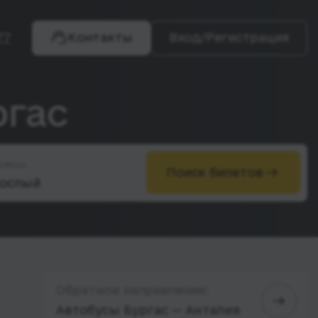
77
Контакты
Вход/Регистрация
ргас
ажиры
Поиск билетов
Обратное направление:
Автобусы Бургас — Анталия