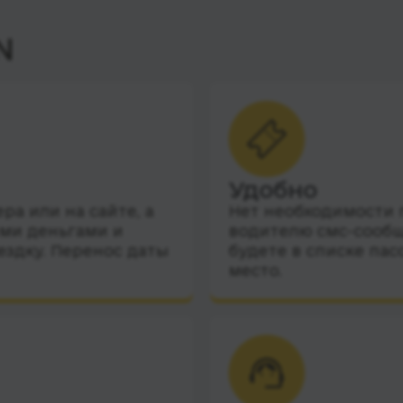
N
Удобно
а или на сайте, а
Нет необходимости п
ими деньгами и
водителю смс-сообщ
ездку. Перенос даты
будете в списке пас
место.