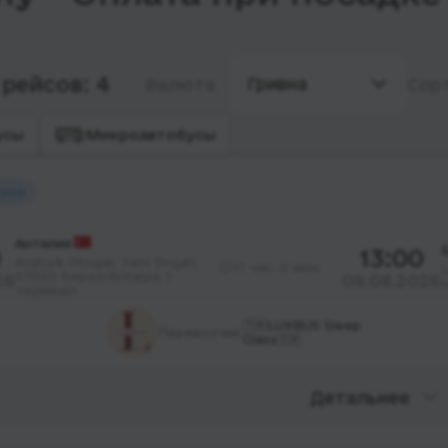
рейсов: 4
Гривна
Валюта
Сор
усы
Микроавтобусы
трый
Анталия
0
13:00
Atatürk Otogar, Yeni Doğan,
17 час. 0 мин.
07090 Kepez/Antalya, 1
26
09.08.2026
термінал
🇹🇷LUXBUS Sleep
Перевозчик:
Class🇹🇷
Детальнее