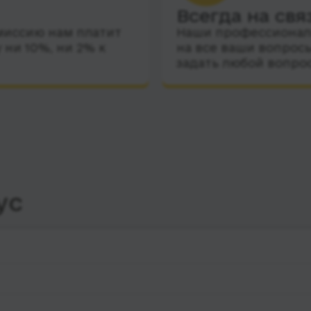
Всегда на свя
миссию нам платит
Наши профессиональ
 ни 10%, ни 2% к
на все ваши вопросы
задать любой вопро
ус