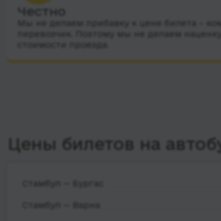
Честно
Мы не делаем прибавку к цене билета – ко
перевозчик. Поэтому мы не делаем наценку
стоимости проезда.
Цены билетов на автоб
Стамбул — Бургас
Стамбул — Варна